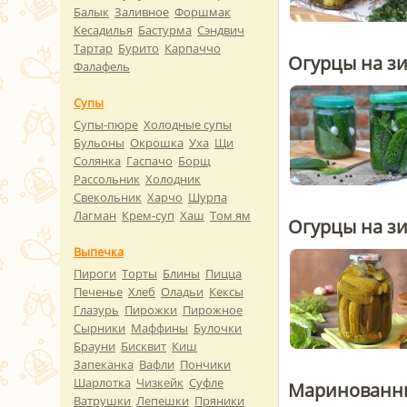
Балык
Заливное
Форшмак
Кесадилья
Бастурма
Сэндвич
Тартар
Бурито
Карпаччо
Огурцы на зи
Фалафель
Супы
Супы-пюре
Холодные супы
Бульоны
Окрошка
Уха
Щи
Солянка
Гаспачо
Борщ
Рассольник
Холодник
Свекольник
Харчо
Шурпа
Лагман
Крем-суп
Хаш
Том ям
Огурцы на зи
Выпечка
Пироги
Торты
Блины
Пицца
Печенье
Хлеб
Оладьи
Кексы
Глазурь
Пирожки
Пирожное
Сырники
Маффины
Булочки
Брауни
Бисквит
Киш
Запеканка
Вафли
Пончики
Шарлотка
Чизкейк
Суфле
Маринованны
Ватрушки
Лепешки
Пряники