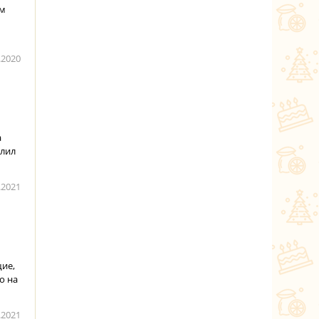
им
.2020
а
слил
.2021
щие,
о на
.2021