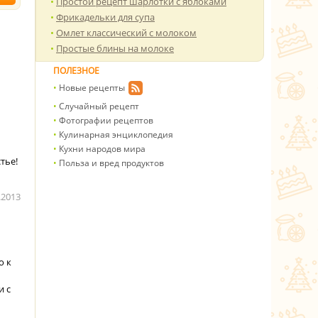
Простой рецепт шарлотки с яблоками
Фрикадельки для супа
Омлет классический с молоком
Простые блины на молоке
ПОЛЕЗНОЕ
Новые рецепты
Случайный рецепт
Фотографии рецептов
Кулинарная энциклопедия
Кухни народов мира
тье!
Польза и вред продуктов
.2013
о к
и с