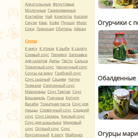
Алкогольные
Фруктовые
Молочные
Газированные
Коктейли
Чай
Компоты
Кисели
Огурчики с 
Смузи
Квас
Кофе
Пунши
Морс
Соки
Лимонад
Сбитень
Айран
Соусы
К мясу
К птице
К рыбе
К салату
Соевый соус
Терияки
Заправки
для салатов
Дипы
Песто
Сальса
Томатный соус
Чесночный соус
Соусы на зиму
Грибной соус
Обалденные 
Соус сырный
Сациви
Чатни
Ткемали
Сметанный соус
Маринады
Соус Тартар
Соус
Бешамель
Горчица
Кетчуп
Васаби
Томатная паста
Соус для
пиццы
Сливочный соус
Сладкий
соус
Соус Цезарь
Кислый соус
Соус для шашлыка
Медовый
соус
Острый соус
Соус
Огурцы мари
брусничный
К рису
Майонез