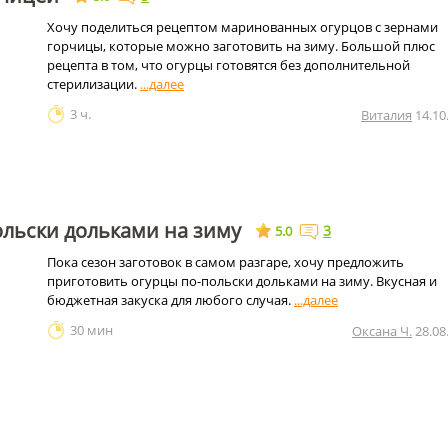
Хочу поделиться рецептом маринованных огурцов с зернами
горчицы, которые можно заготовить на зиму. Большой плюс
рецепта в том, что огурцы готовятся без дополнительной
стерилизации.
3 ч.
Виталия
14.10
ольски дольками на зиму
3
5.0
Пока сезон заготовок в самом разгаре, хочу предложить
приготовить огурцы по-польски дольками на зиму. Вкусная и
бюджетная закуска для любого случая.
30 мин
Оксана Ч.
28.08