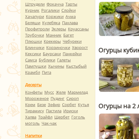
Штрудели
Фокачча
Тарты
Курник
Рогалики
Слойки
Хачапури
Коржики
Ачма
Беляши
Кулебяка
Пахлава
Профитроли
Эклеры
Круассаны
Трубочки
Манник
Багет
Плюшки
Крекеры
Чебуреки
Блинчики
Корзиночки
Хворост
Огурцы кубик
Кексики
Баурсаки
Панкейки
Самса
Бублики
Галеты
Пампушки
Хычины
Кыстыбый
Крамбл
Пита
Десерты
Конфеты
Мусс
Желе
Мармелад
Мороженое
Пудинг
Сироп
Огурцы на 2 
Крем
Безе
Зефир
Сорбет
Кутья
Тирамису
Пастила
Ириски
Халва
Трайфл
Щербет
Гоголь
моголь
Чак-чак
Напитки