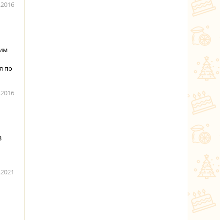
.2016
щим
я по
.2016
3
.2021