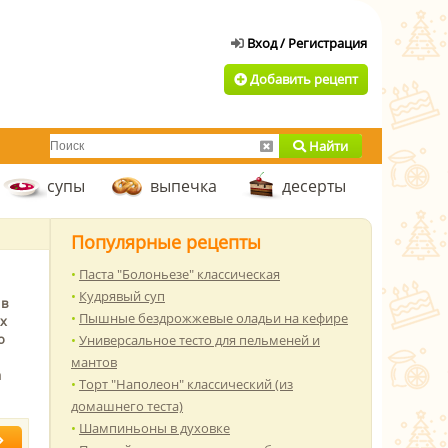
Добавить рецепт
Найти
супы
выпечка
десерты
Популярные рецепты
Паста "Болоньезе" классическая
Кудрявый суп
 в
Пышные бездрожжевые оладьи на кефире
их
о
Универсальное тесто для пельменей и
мантов
а
Торт "Наполеон" классический (из
домашнего теста)
Шампиньоны в духовке