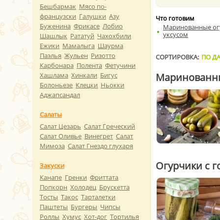
Бешбармак
Мясо по-
французски
Галушки
Азу
Что готовим
Буженина
Фрикасе
Лобио
Маринованные ог
уксусом
Шашлык
Рататуй
Чахохбили
Ежики
Мамалыга
Шаурма
Паэлья
Жульен
Ризотто
СОРТИРОВКА:
ПО ДА
Карбонара
Полента
Фетучини
Маринованны
Хашлама
Хинкали
Бигус
Болоньезе
Клецки
Ньокки
Аджапсандал
Салаты
Салат Цезарь
Салат Греческий
Салат Оливье
Винегрет
Салат
Мимоза
Салат Гнездо глухаря
Огурчики с г
Закуски
Канапе
Гренки
Фриттата
Попкорн
Холодец
Брускетта
Тосты
Такос
Тарталетки
Паштеты
Бургеры
Чипсы
Роллы
Хумус
Хот-дог
Тортилья