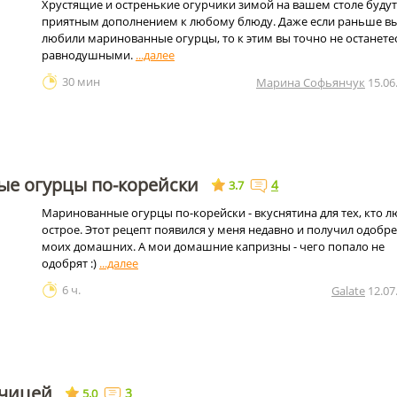
Хрустящие и остренькие огурчики зимой на вашем столе будут
приятным дополнением к любому блюду. Даже если раньше вы
любили маринованные огурцы, то к этим вы точно не останете
равнодушными.
30 мин
Марина Софьянчук
15.06
е огурцы по-корейски
4
3.7
Маринованные огурцы по-корейски - вкуснятина для тех, кто л
острое. Этот рецепт появился у меня недавно и получил одобр
моих домашних. А мои домашние капризны - чего попало не
одобрят :)
6 ч.
Galate
12.07
рчицей
3
5.0