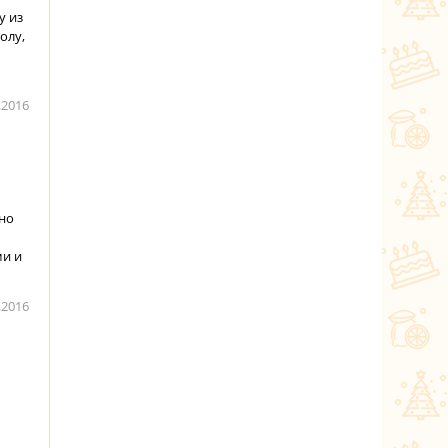
у из
олу,
.2016
но
ми и
.2016