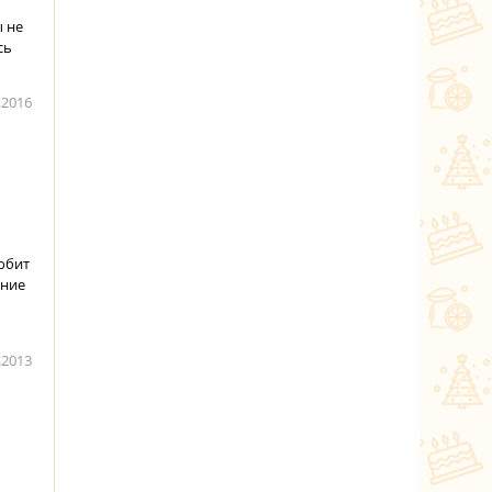
 не
сь
.2016
юбит
ение
.2013