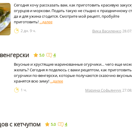
Сегодня хочу рассказать вам, как приготовить красивую закуск
огурцов и моркови. Подать такую не стыдно к праздничному ст
да и для ужина сгодится. Смотрите мой рецепт, пробуйте
приготовить!
2 дн. 9 ч.
Вика Василенко
28.07
-венгерски
4
5.0
Вкусные и хрустящие маринованные огурчики… чего еще мож
желать? Сегодня я поделюсь с вами рецептом, как приготовить
огурчики по-венгерски, которые получаются сказочно вкусны
хранятся всю зиму!
1 ч.
Марина Софьянчук
27.08
цов с кетчупом
4
5.0