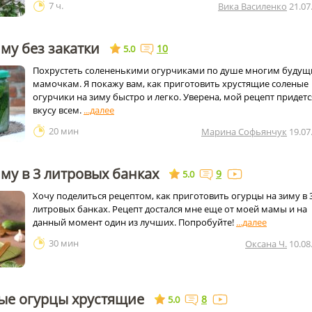
7 ч.
Вика Василенко
21.07
му без закатки
10
5.0
Похрустеть солененькими огурчиками по душе многим буду
мамочкам. Я покажу вам, как приготовить хрустящие соленые
огурчики на зиму быстро и легко. Уверена, мой рецепт придетс
вкусу всем.
20 мин
Марина Софьянчук
19.07
му в 3 литровых банках
9
5.0
Хочу поделиться рецептом, как приготовить огурцы на зиму в 
литровых банках. Рецепт достался мне еще от моей мамы и на
данный момент один из лучших. Попробуйте!
30 мин
Оксана Ч.
10.08
е огурцы хрустящие
8
5.0