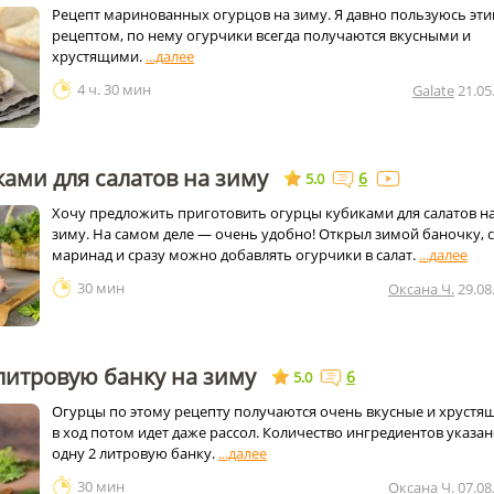
Рецепт маринованных огурцов на зиму. Я давно пользуюсь эт
рецептом, по нему огурчики всегда получаются вкусными и
хрустящими.
4 ч. 30 мин
Galate
21.05
ами для салатов на зиму
6
5.0
Хочу предложить приготовить огурцы кубиками для салатов н
зиму. На самом деле — очень удобно! Открыл зимой баночку, 
маринад и сразу можно добавлять огурчики в салат.
30 мин
Оксана Ч.
29.08
литровую банку на зиму
6
5.0
Огурцы по этому рецепту получаются очень вкусные и хрустя
в ход потом идет даже рассол. Количество ингредиентов указан
одну 2 литровую банку.
30 мин
Оксана Ч.
07.08