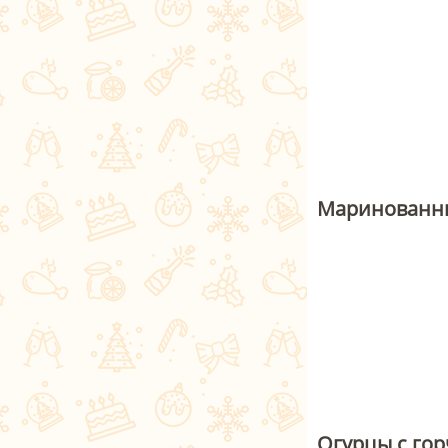
Маринованны
Огурцы с го