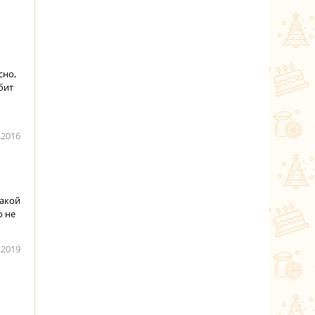
сно,
бит
.2016
такой
о не
.2019