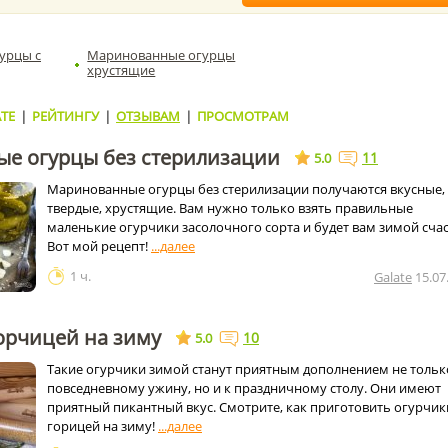
урцы с
Маринованные огурцы
хрустящие
ТЕ
|
РЕЙТИНГУ
|
ОТЗЫВАМ
|
ПРОСМОТРАМ
е огурцы без стерилизации
11
5.0
Маринованные огурцы без стерилизации получаются вкусные,
твердые, хрустящие. Вам нужно только взять правильные
маленькие огурчики засолочного сорта и будет вам зимой счас
Вот мой рецепт!
1 ч.
Galate
15.07
орчицей на зиму
10
5.0
Такие огурчики зимой станут приятным дополнением не тольк
повседневному ужину, но и к праздничному столу. Они имеют
приятный пикантный вкус. Смотрите, как приготовить огурчик
горицей на зиму!