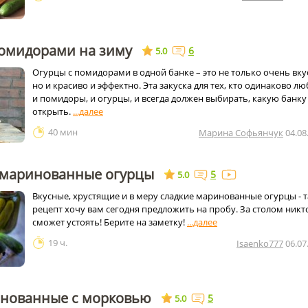
помидорами на зиму
6
5.0
Огурцы с помидорами в одной банке – это не только очень вку
но и красиво и эффектно. Эта закуска для тех, кто одинаково лю
и помидоры, и огурцы, и всегда должен выбирать, какую банку
открыть.
40 мин
Марина Софьянчук
04.08
маринованные огурцы
5
5.0
Вкусные, хрустящие и в меру сладкие маринованные огурцы - 
рецепт хочу вам сегодня предложить на пробу. За столом никт
сможет устоять! Берите на заметку!
19 ч.
Isaenko777
06.07
нованные с морковью
5
5.0