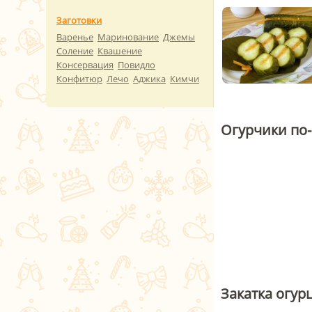
Заготовки
Варенье
Маринование
Джемы
Соление
Квашение
Консервация
Повидло
Конфитюр
Лечо
Аджика
Кимчи
Огурчики по
Закатка огур