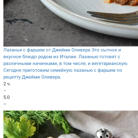
Лазанья с фаршем от Джейми Оливера
Это сытное и
вкусное блюдо родом из Италии. Лазанью готовят с
различными начинками, в том числе, и вегетарианскую.
Сегодня приготовим семейную лазанью с фаршем по
рецепту Джейми Оливера.
2 ч.
–
5.0
–