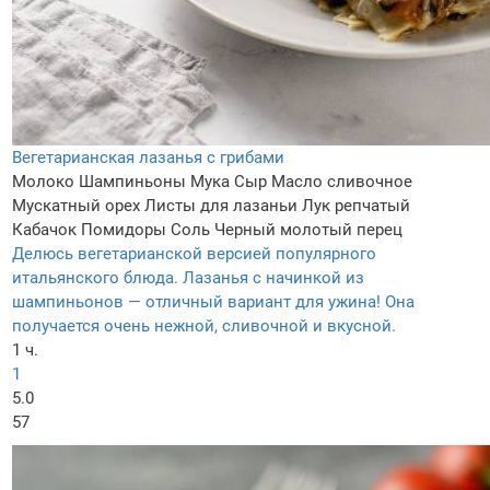
Вегетарианская лазанья с грибами
Молоко
Шампиньоны
Мука
Сыр
Масло сливочное
Мускатный орех
Листы для лазаньи
Лук репчатый
Кабачок
Помидоры
Соль
Черный молотый перец
Делюсь вегетарианской версией популярного
итальянского блюда. Лазанья с начинкой из
шампиньонов — отличный вариант для ужина! Она
получается очень нежной, сливочной и вкусной.
1 ч.
1
5.0
57