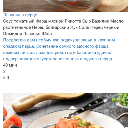
Лазанья в перце
Соус томатный
Фарш мясной
Рикотта
Сыр
Базилик
Масло
растительное
Перец болгарский
Лук
Соль
Перец черный
Помидор
Лазанья
Яйцо
Предлагаю вам необычную подачу лазаньи в крупном
сладком перце. Сочетание сочного мясного фарша,
нежных листов лазаньи, рикотты и базилика удачно
подчеркивается вкусом запеченного сладкого перца.
40 мин
2
5.0
–