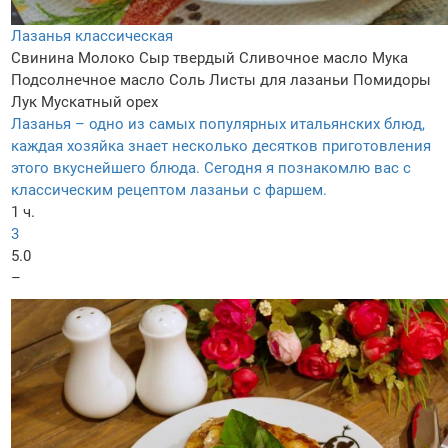
Лазанья классическая
Свинина
Молоко
Сыр твердый
Сливочное масло
Мука
Подсолнечное масло
Соль
Листы для лазаньи
Помидоры
Лук
Мускатный орех
Лазанья – одно из самых популярных итальянских блюд,
каждая хозяйка знает несколько десятков приготовления
этого вкуснейшего блюда. Сегодня я познакомлю вас с
классическим рецептом лазаньи с фаршем.
1 ч.
3
5.0
–