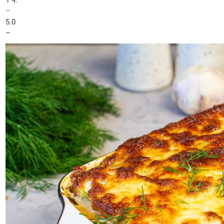
1 ч.
–
5.0
–