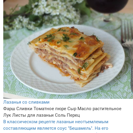
Лазанья со сливками
Фарш
Сливки
Томатное пюре
Сыр
Масло растительное
Лук
Листы для лазаньи
Соль
Перец
В классическом рецепте лазаньи неотъемлемым
составляющим является соус "Бешамель". На его