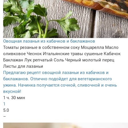
Овощная лазанья из кабачков и баклажанов
Томаты резаные в собственном соку
Моцарелла
Масло
оливковое
Чеснок
Итальянские травы сушеные
Кабачок
Баклажан
Лук репчатый
Соль
Черный молотый перец
Листы для лазаньи
Предлагаю рецепт овощной лазаньи из кабачков и
баклажанов. Отлично подойдет для вегетарианского
ужина. Начинка получается сочной, сливочной и очень
вкусной!
1 ч. 30 мин
1
5.0
–