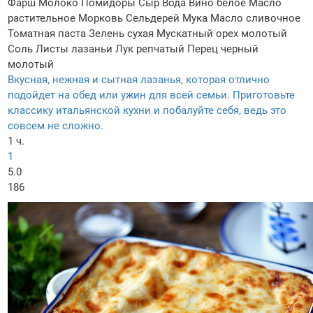
Фарш
Молоко
Помидоры
Сыр
Вода
Вино белое
Масло
растительное
Морковь
Сельдерей
Мука
Масло сливочное
Томатная паста
Зелень сухая
Мускатный орех молотый
Соль
Листы лазаньи
Лук репчатый
Перец черный
молотый
Вкусная, нежная и сытная лазанья, которая отлично
подойдет на обед или ужин для всей семьи. Приготовьте
классику итальянской кухни и побалуйте себя, ведь это
совсем не сложно.
1 ч.
1
5.0
186