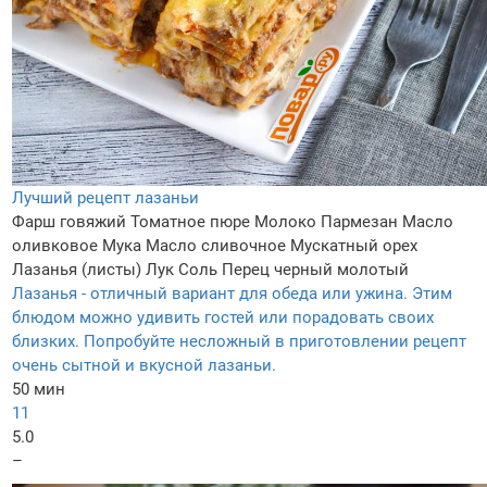
Лучший рецепт лазаньи
Фарш говяжий
Томатное пюре
Молоко
Пармезан
Масло
оливковое
Мука
Масло сливочное
Мускатный орех
Лазанья (листы)
Лук
Соль
Перец черный молотый
Лазанья - отличный вариант для обеда или ужина. Этим
блюдом можно удивить гостей или порадовать своих
близких. Попробуйте несложный в приготовлении рецепт
очень сытной и вкусной лазаньи.
50 мин
11
5.0
–