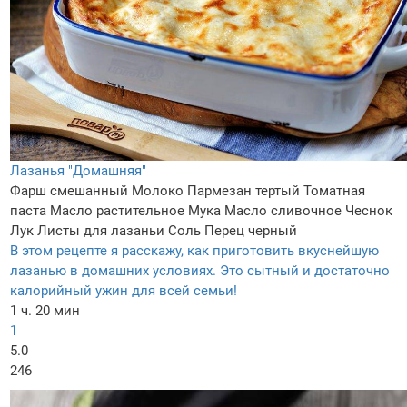
Лазанья "Домашняя"
Фарш смешанный
Молоко
Пармезан тертый
Томатная
паста
Масло растительное
Мука
Масло сливочнoe
Чеснок
Лук
Листы для лазаньи
Соль
Перец черный
В этом рецепте я расскажу, как приготовить вкуснейшую
лазанью в домашних условиях. Это сытный и достаточно
калорийный ужин для всей семьи!
1 ч. 20 мин
1
5.0
246