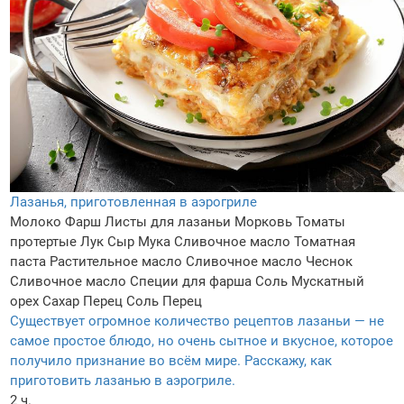
Лазанья, приготовленная в аэрогриле
Молоко
Фарш
Листы для лазаньи
Морковь
Томаты
протертые
Лук
Сыр
Мука
Сливочное масло
Томатная
паста
Растительное масло
Сливочное масло
Чеснок
Сливочное масло
Специи для фарша
Соль
Мускатный
орех
Сахар
Перец
Соль
Перец
Существует огромное количество рецептов лазаньи — не
самое простое блюдо, но очень сытное и вкусное, которое
получило признание во всём мире. Расскажу, как
приготовить лазанью в аэрогриле.
2 ч.