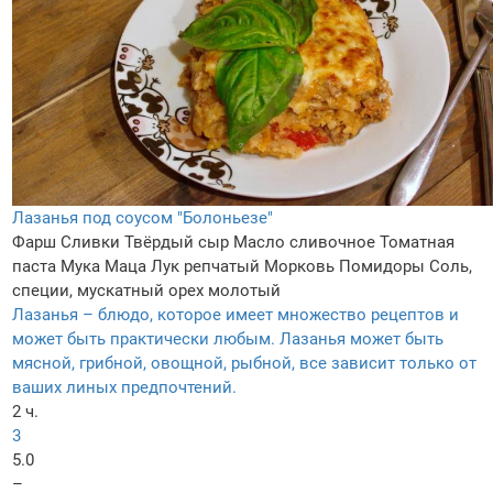
Лазанья под соусом "Болоньезе"
Фарш
Сливки
Твёрдый сыр
Масло сливочное
Томатная
паста
Мука
Маца
Лук репчатый
Морковь
Помидоры
Соль,
специи, мускатный орех молотый
Лазанья – блюдо, которое имеет множество рецептов и
может быть практически любым. Лазанья может быть
мясной, грибной, овощной, рыбной, все зависит только от
ваших линых предпочтений.
2 ч.
3
5.0
–