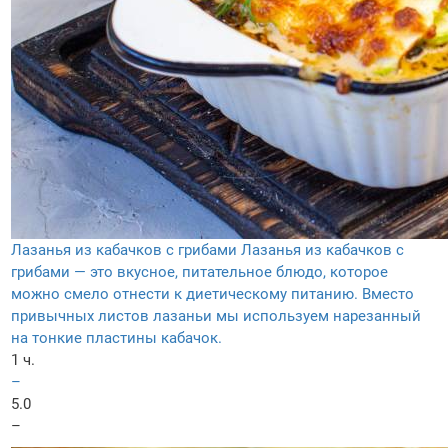
Лазанья из кабачков с грибами
Лазанья из кабачков с
грибами — это вкусное, питательное блюдо, которое
можно смело отнести к диетическому питанию. Вместо
привычных листов лазаньи мы используем нарезанный
на тонкие пластины кабачок.
1 ч.
–
5.0
–