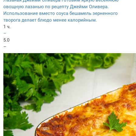
Лазанья Джейми Оливера
Готовим яркую весеннюю
овощную лазанью по рецепту Джейми Оливера.
Использование вместо соуса бешамель зерненного
творога делает блюдо менее калорийным.
1 ч.
–
5.0
–