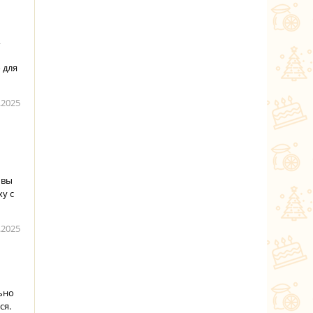
,
 для
.2025
 вы
ху с
.2025
ьно
ся.