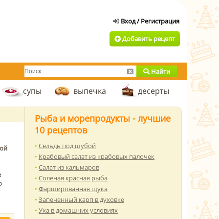
Добавить рецепт
Найти
супы
выпечка
десерты
Рыба и морепродукты - лучшие
10 рецептов
Сельдь под шубой
ной
Крабовый салат из крабовых палочек
Салат из кальмаров
е
Соленая красная рыба
о
Фаршированная щука
Запеченный карп в духовке
Уха в домашних условиях