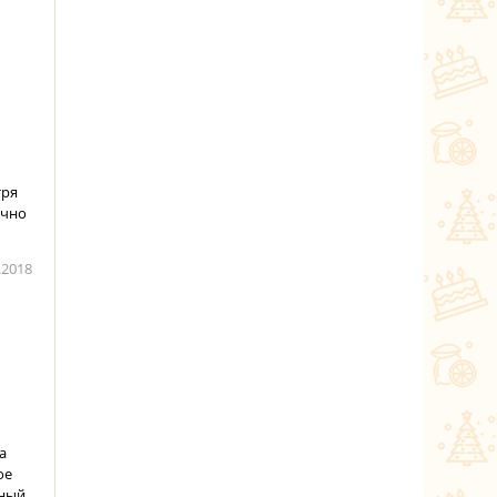
тря
ично
.2018
а
ое
тный