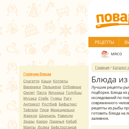
РЕЦЕПТЫ
В
мясо
Главная
/
Каталог 
Горячие блюда
Блюда из
Спагетти
Каши
Котлеты
Вареники
Пельмени
Отбивные
Лучшие рецепты рыб
Омлет
Паста
Яичница
Голубцы
подборке. Блюда из
исследований по пов
Мусака
Стейк
Гуляш
Рагу
современного челове
Антрекот
Ростбиф
Бифштекс
рецепты из рыбы пр
Тефтели
Плов
Фрикадельки
готовить блюда на лю
Жаркое
Шницель
Равиоли
заливное.
Зразы
Карри
Лазанья
Кебаб
Манты
Долма
Бефстроганов