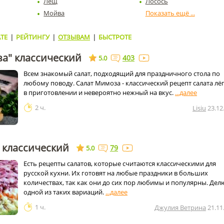
Лещ
Лосось
Мойва
ТЕ
|
РЕЙТИНГУ
|
ОТЗЫВАМ
|
БЫСТРОТЕ
а" классический
403
5.0
Всем знакомый салат, подходящий для праздничного стола по
любому поводу. Салат Мимоза - классический рецепт салата лё
в приготовлении и невероятно нежный на вкус.
2 ч.
Lisiu
23.12
 классический
79
5.0
Есть рецепты салатов, которые считаются классическими для
русской кухни. Их готовят на любые праздники в больших
количествах, так как они до сих пор любимы и популярны. Дел
одной из таких вариаций.
1 ч.
Джулия Ветрина
21.11