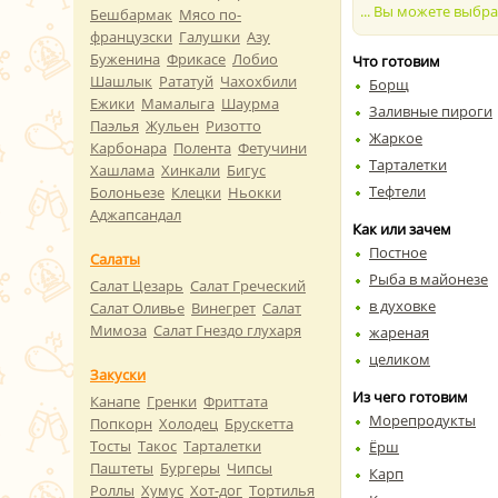
... Вы можете выбр
Бешбармак
Мясо по-
французски
Галушки
Азу
Буженина
Фрикасе
Лобио
Что готовим
Шашлык
Рататуй
Чахохбили
Борщ
Ежики
Мамалыга
Шаурма
Заливные пироги
Паэлья
Жульен
Ризотто
Жаркое
Карбонара
Полента
Фетучини
Тарталетки
Хашлама
Хинкали
Бигус
Тефтели
Болоньезе
Клецки
Ньокки
Аджапсандал
Как или зачем
Постное
Салаты
Рыба в майонезе
Салат Цезарь
Салат Греческий
в духовке
Салат Оливье
Винегрет
Салат
Мимоза
Салат Гнездо глухаря
жареная
целиком
Закуски
Из чего готовим
Канапе
Гренки
Фриттата
Морепродукты
Попкорн
Холодец
Брускетта
Тосты
Такос
Тарталетки
Ёрш
Паштеты
Бургеры
Чипсы
Карп
Роллы
Хумус
Хот-дог
Тортилья