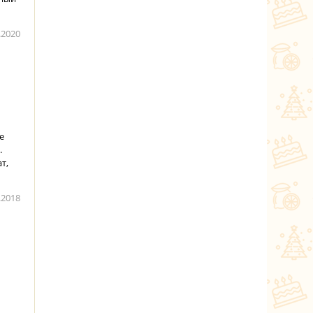
.2020
е
.
т,
.2018