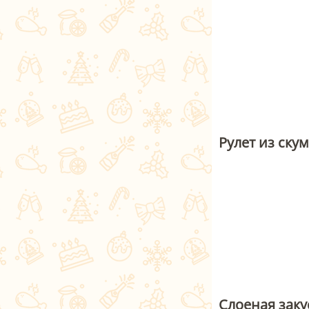
Рулет из ску
Слоеная заку