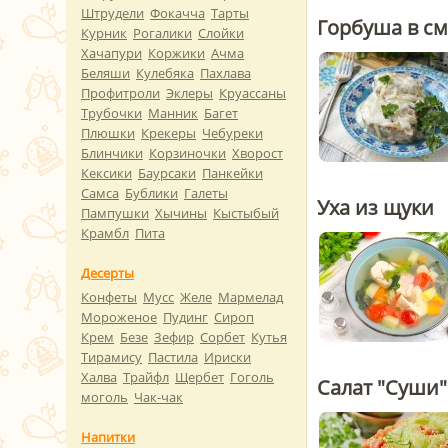
Штрудели
Фокачча
Тарты
Горбуша в см
Курник
Рогалики
Слойки
Хачапури
Коржики
Ачма
Беляши
Кулебяка
Пахлава
Профитроли
Эклеры
Круассаны
Трубочки
Манник
Багет
Плюшки
Крекеры
Чебуреки
Блинчики
Корзиночки
Хворост
Кексики
Баурсаки
Панкейки
Самса
Бублики
Галеты
Уха из щуки
Пампушки
Хычины
Кыстыбый
Крамбл
Пита
Десерты
Конфеты
Мусс
Желе
Мармелад
Мороженое
Пудинг
Сироп
Крем
Безе
Зефир
Сорбет
Кутья
Тирамису
Пастила
Ириски
Халва
Трайфл
Щербет
Гоголь
Салат "Суши"
моголь
Чак-чак
Напитки