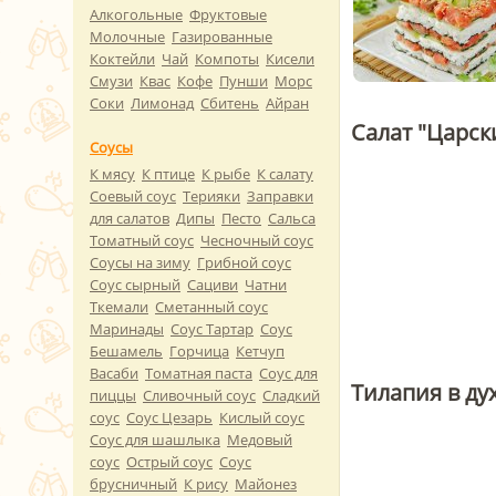
Алкогольные
Фруктовые
Молочные
Газированные
Коктейли
Чай
Компоты
Кисели
Смузи
Квас
Кофе
Пунши
Морс
Соки
Лимонад
Сбитень
Айран
Салат "Царск
Соусы
К мясу
К птице
К рыбе
К салату
Соевый соус
Терияки
Заправки
для салатов
Дипы
Песто
Сальса
Томатный соус
Чесночный соус
Соусы на зиму
Грибной соус
Соус сырный
Сациви
Чатни
Ткемали
Сметанный соус
Маринады
Соус Тартар
Соус
Бешамель
Горчица
Кетчуп
Васаби
Томатная паста
Соус для
Тилапия в ду
пиццы
Сливочный соус
Сладкий
соус
Соус Цезарь
Кислый соус
Соус для шашлыка
Медовый
соус
Острый соус
Соус
брусничный
К рису
Майонез