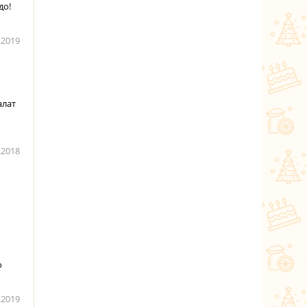
до!
.2019
алат
.2018
о
.2019