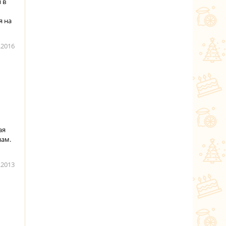
 в
я на
.2016
ая
нам.
.2013