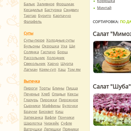
Корюшка
Балык
Заливное
Форшмак
Минтай
Кесадилья
Бастурма
Сэндвич
Тартар
Бурито
Карпаччо
Фалафель
СОРТИРОВКА:
ПО ДА
Салат "Мимоз
Супы
Супы-пюре
Холодные супы
Бульоны
Окрошка
Уха
Щи
Солянка
Гаспачо
Борщ
Рассольник
Холодник
Свекольник
Харчо
Шурпа
Лагман
Крем-суп
Хаш
Том ям
Выпечка
Салат "Шуба"
Пироги
Торты
Блины
Пицца
Печенье
Хлеб
Оладьи
Кексы
Глазурь
Пирожки
Пирожное
Сырники
Маффины
Булочки
Брауни
Бисквит
Киш
Запеканка
Вафли
Пончики
Шарлотка
Чизкейк
Суфле
Ватрушки
Лепешки
Пряники