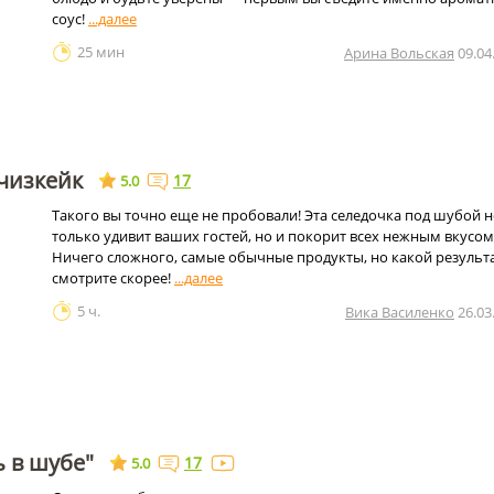
соус!
25 мин
Арина Вольская
09.04
чизкейк
17
5.0
Такого вы точно еще не пробовали! Эта селедочка под шубой н
только удивит ваших гостей, но и покорит всех нежным вкусом
Ничего сложного, самые обычные продукты, но какой результа
смотрите скорее!
5 ч.
Вика Василенко
26.03
ь в шубе"
17
5.0