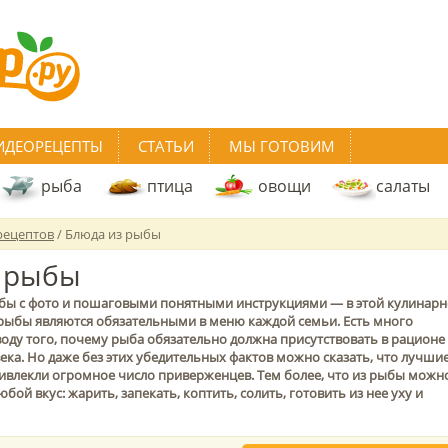
ИДЕОРЕЦЕПТЫ
СТАТЬИ
МЫ ГОТОВИМ
рыба
птица
овощи
салаты
рецептов
/ Блюда из рыбы
 рыбы
ы с фото и пошаговыми понятными инструкциями — в этой кулинар
 рыбы являются обязательными в меню каждой семьи. Есть много
оду того, почему рыба обязательно должна присутствовать в рационе
ка. Но даже без этих убедительных фактов можно сказать, что лучши
ивлекли огромное число приверженцев. Тем более, что из рыбы можн
бой вкус: жарить, запекать, коптить, солить, готовить из нее уху и