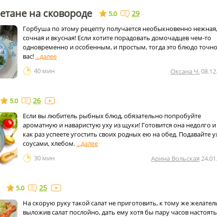
етане на сковороде
29
5.0
Горбуша по этому рецепту получается необыкновенно нежная
сочная и вкусная! Если хотите порадовать домочадцев чем-то
одновременно и особенным, и простым, тогда это блюдо точно
вас!
40 мин
Оксана Ч.
08.12
26
5.0
Если вы любитель рыбных блюд, обязательно попробуйте
ароматную и наваристую уху из щуки! Готовится она недолго и
как раз успеете угостить своих родных ею на обед. Подавайте у
соусами, хлебом.
30 мин
Арина Вольская
24.01
25
5.0
На скорую руку такой салат не приготовить, к тому же желател
выложив салат послойно, дать ему хотя бы пару часов настоять