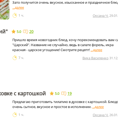
Зато получится очень вкусное, изысканное и праздничное блю
1 ч.
Оксана Ч.
29.01
ий"
20
5.0
Пришло время новогодних блюд, хочу порекомендовать вам с
"Царский". Название не случайно, ведь в салате форель, икра
красная - царское угощение! Смотрите рецепт!
7 ч.
Вика Василенко
31.12
ховке с картошкой
19
5.0
Предлагаю приготовить тилапию в духовке с картошкой. Блюд
очень сытное, вкусное и простое в исполнении.
1 ч.
Оксана Ч.
26.01