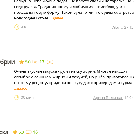
Сельдь в шубе можно подать не просто слоями на тарелке, но и
виде рулета. Традиционному и любимому всеми блюду мы
придадим новую форму. Такой рулет отлично будем смотретьс
новогоднем столе.
4 ч.
Vikulia
27.12
мбрии
17
5.0
Очень вкусная закуска - рулет из скумбрии. Многие находят
скумбрию слишком жирной и пахучей, но рыба, приготовленн
по этому рецепту, придется по вкусу даже привередам и гурма
30 мин
Арина Вольская
12.04
ска
16
5.0