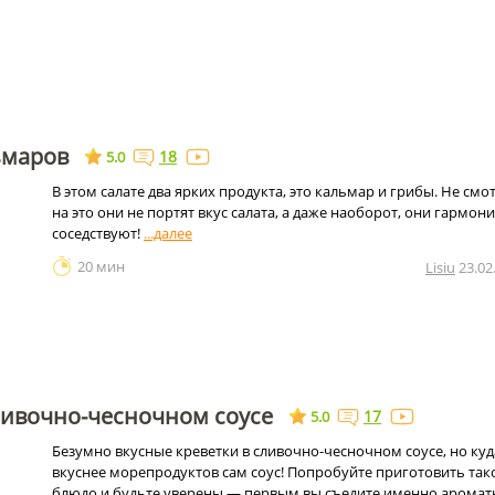
ьмаров
18
5.0
В этом салате два ярких продукта, это кальмар и грибы. Не смо
на это они не портят вкус салата, а даже наоборот, они гармон
соседствуют!
20 мин
Lisiu
23.02
ливочно-чесночном соусе
17
5.0
Безумно вкусные креветки в сливочно-чесночном соусе, но куд
вкуснее морепродуктов сам соус! Попробуйте приготовить так
блюдо и будьте уверены — первым вы съедите именно арома