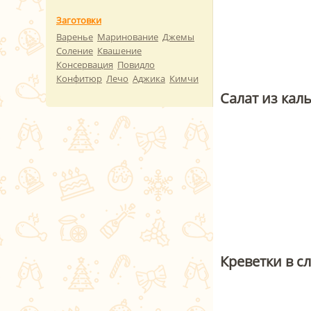
Заготовки
Варенье
Маринование
Джемы
Соление
Квашение
Консервация
Повидло
Конфитюр
Лечо
Аджика
Кимчи
Салат из кал
Креветки в с