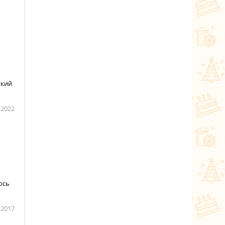
гкий
.2022
юсь
.2017