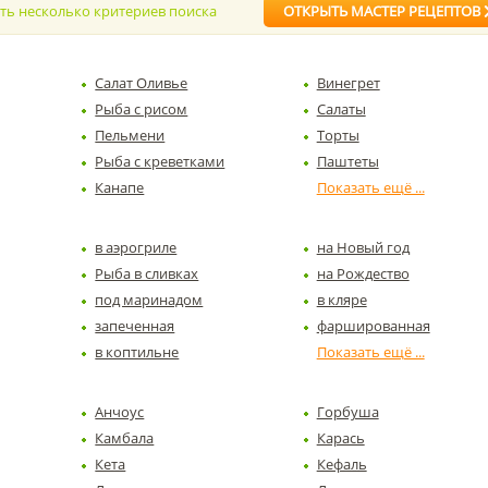
ать несколько критериев поиска
ОТКРЫТЬ МАСТЕР РЕЦЕПТОВ
Салат Оливье
Винегрет
Рыба с рисом
Салаты
Пельмени
Торты
Рыба с креветками
Паштеты
Канапе
в аэрогриле
на Новый год
Рыба в сливках
на Рождество
под маринадом
в кляре
запеченная
фаршированная
в коптильне
Анчоус
Горбуша
Камбала
Карась
Кета
Кефаль