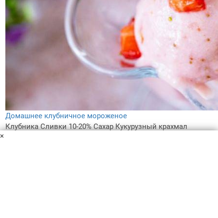
Домашнее клубничное мороженое
Клубника
Сливки 10-20%
Сахар
Кукурузный крахмал
×
В самый разгар лета так не хватает свежести! Поэтому я
решила совместить прохладу со сладостью! Я расскажу,
как приготовить домашнее клубничное мороженое. Очень
вкусное и освежающее!
2 ч.
1
5.0
119