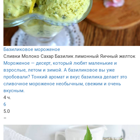
Базиликовое мороженое
Сливки
Молоко
Сахар
Базилик лимонный
Яичный желток
Мороженое — десерт, который любят маленькие и
взрослые, летом и зимой. А базиликовое вы уже
пробовали? Тонкий аромат и вкус базилика делает это
сливочное мороженое необычным, свежим и очень
вкусным.
4 ч.
6
5.0
–