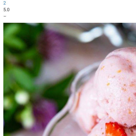
2
5.0
–