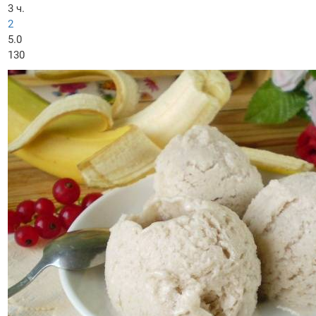
3 ч.
2
5.0
130