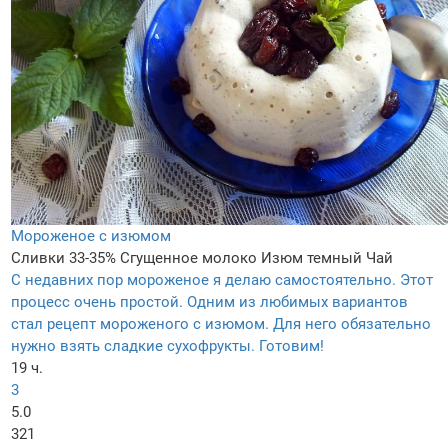
Мороженое с изюмом
Сливки 33-35%
Сгущенное молоко
Изюм темный
Чай
С недавних пор мороженое я делаю самостоятельно. Этот
процесс очень простой. Одним из любимых вариантов
стал рецепт мороженого с изюмом. Для него обязательно
нужно взять сладкие сухофрукты. Готовим!
19 ч.
3
5.0
321