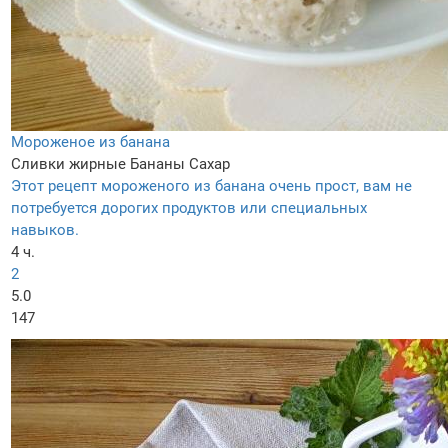
Мороженое из банана
Сливки жирные
Бананы
Сахар
Этот рецепт мороженого из банана очень прост, вам не
потребуется дорогих продуктов или специальных
навыков.
4 ч.
2
5.0
147