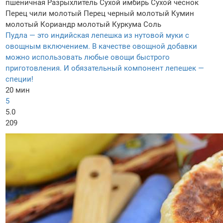
пшеничная
Разрыхлитель
Сухой имбирь
Сухой чеснок
Перец чили молотый
Перец черный молотый
Кумин
молотый
Кориандр молотый
Куркума
Соль
Пудла — это индийская лепешка из нутовой муки с
овощным включением. В качестве овощной добавки
можно использовать любые овощи быстрого
приготовления. И обязательный компонент лепешек —
специи!
20 мин
5
5.0
209