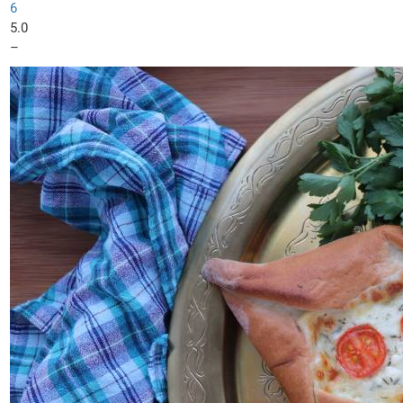
6
5.0
–