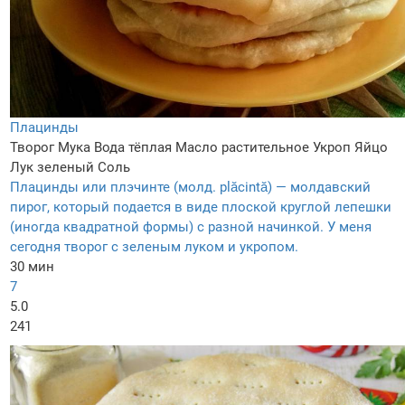
Плацинды
Творог
Мука
Вода тёплая
Масло растительное
Укроп
Яйцо
Лук зеленый
Соль
Плацинды или плэчинте (молд. plăcintă) — молдавский
пирог, который подается в виде плоской круглой лепешки
(иногда квадратной формы) с разной начинкой. У меня
сегодня творог с зеленым луком и укропом.
30 мин
7
5.0
241