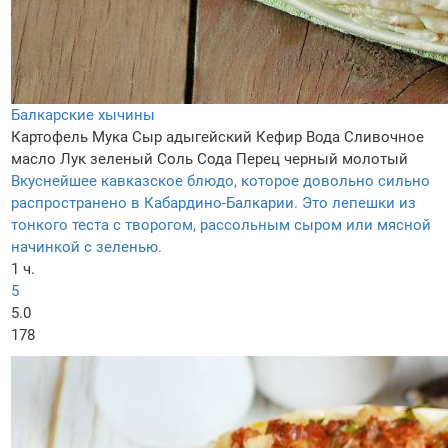
Балкарские хычины
Картофель
Мука
Сыр адыгейский
Кефир
Вода
Сливочное
масло
Лук зеленый
Соль
Сода
Перец черный молотый
Вкуснейшее кавказское блюдо, которое довольно сильно
распространено в Кабардино-Балкарии. Это лепешки из
тонкого теста с творогом, рассольным сыром или мясной
начинкой с зеленью.
1 ч.
5
5.0
178