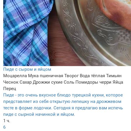
Пиде с сыром и яйцом
Моцарелла
Мука пшеничная
Творог
Вода тёплая
Тимьян
Чеснок
Сахар
Дрожжи сухие
Соль
Помидоры черри
Яйца
Перец
Пиде - это очень вкусное блюдо турецкой кухни, которое
представляет из себя открытую лепешку на дрожжевом
тесте в форме лодочки. Сегодня я предлагаю вам испечь
пиде с сырной начинкой и яйцом.
1 ч.
6