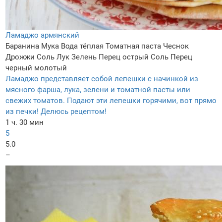
Ламаджо армянский
Баранина
Мука
Вода тёплая
Томатная паста
Чеснок
Дрожжи
Соль
Лук
Зелень
Перец острый
Соль
Перец
черный молотый
Ламаджо представляет собой лепешки с начинкой из
мясного фарша, лука, зелени и томатной пасты или
свежих томатов. Подают эти лепешки горячими, вот прямо
из печки! Делюсь рецептом!
1 ч. 30 мин
5
5.0
–