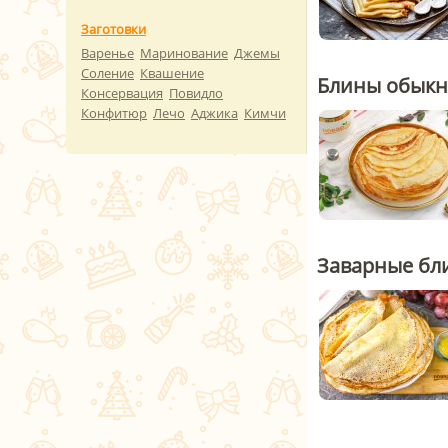
Заготовки
Варенье
Маринование
Джемы
Соление
Квашение
Блины обык
Консервация
Повидло
Конфитюр
Лечо
Аджика
Кимчи
Заварные бл