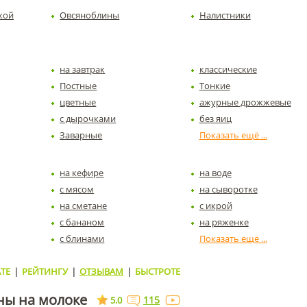
кой
Овсяноблины
Налистники
на завтрак
классические
Постные
Тонкие
цветные
ажурные дрожжевые
с дырочками
без яиц
Заварные
на кефире
на воде
с мясом
на сыворотке
на сметане
с икрой
с бананом
на ряженке
с блинами
ТЕ
|
РЕЙТИНГУ
|
ОТЗЫВАМ
|
БЫСТРОТЕ
ны на молоке
115
5.0