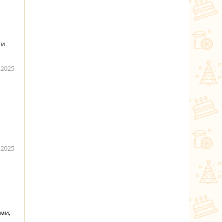
,
 и
.2025
.2025
ми,