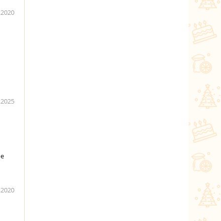
.2020
.2025
ое
.2020