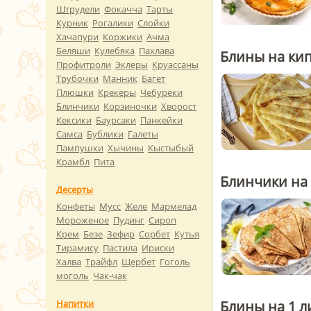
Штрудели
Фокачча
Тарты
Курник
Рогалики
Слойки
Хачапури
Коржики
Ачма
Беляши
Кулебяка
Пахлава
Блины на кип
Профитроли
Эклеры
Круассаны
Трубочки
Манник
Багет
Плюшки
Крекеры
Чебуреки
Блинчики
Корзиночки
Хворост
Кексики
Баурсаки
Панкейки
Самса
Бублики
Галеты
Пампушки
Хычины
Кыстыбый
Крамбл
Пита
Блинчики на
Десерты
Конфеты
Мусс
Желе
Мармелад
Мороженое
Пудинг
Сироп
Крем
Безе
Зефир
Сорбет
Кутья
Тирамису
Пастила
Ириски
Халва
Трайфл
Щербет
Гоголь
моголь
Чак-чак
Блины на 1 л
Напитки