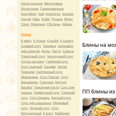
Алкогольные
Фруктовые
Молочные
Газированные
Коктейли
Чай
Компоты
Кисели
Смузи
Квас
Кофе
Пунши
Морс
Соки
Лимонад
Сбитень
Айран
Соусы
К мясу
К птице
К рыбе
К салату
Блины на мо
Соевый соус
Терияки
Заправки
для салатов
Дипы
Песто
Сальса
Томатный соус
Чесночный соус
Соусы на зиму
Грибной соус
Соус сырный
Сациви
Чатни
Ткемали
Сметанный соус
Маринады
Соус Тартар
Соус
Бешамель
Горчица
Кетчуп
Васаби
Томатная паста
Соус для
ПП блины из
пиццы
Сливочный соус
Сладкий
соус
Соус Цезарь
Кислый соус
Соус для шашлыка
Медовый
соус
Острый соус
Соус
брусничный
К рису
Майонез