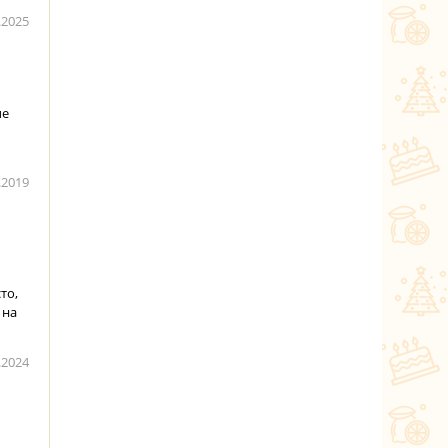
.2025
ые
.2019
то,
 на
.2024