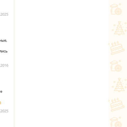
.2025
ные,
ились
.2016
те
.2025