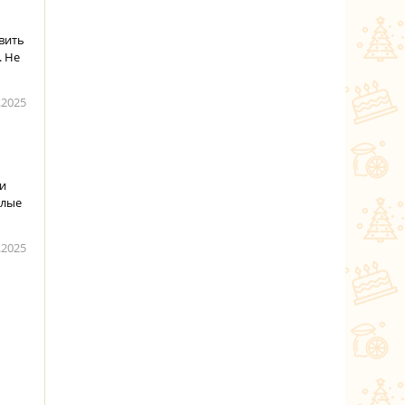
вить
. Не
.2025
ли
плые
.2025