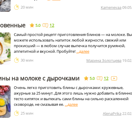
20 мин
Kamenevaa
09.05
новенные
12
5.0
Самый простой рецепт приготовления блинов — на молоке. Вы
можете использовать напиток любой жирности, свежий или
прокисший — в любом случае выпечка получится румяной,
аппетитной и вкусной. Пробуйте!
30 мин
Марина Золотцева
19.02
ины на молоке с дырочками
12
5.0
Очень легко приготовить блины с дырочками: кружевные,
ажурные за 25 минут. Для этого лишь нужно добавить в блинн
тесто кипяток и выпекать сами блины на сильно раскаленной
сковороде, не смазывая ее.
25 мин
AlenaPrika
22.02