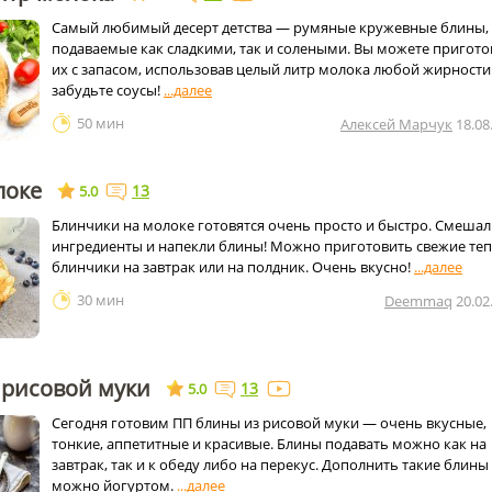
Самый любимый десерт детства — румяные кружевные блины,
подаваемые как сладкими, так и солеными. Вы можете пригото
их с запасом, использовав целый литр молока любой жирности
забудьте соусы!
50 мин
Алексей Марчук
18.08
локе
13
5.0
Блинчики на молоке готовятся очень просто и быстро. Смеша
ингредиенты и напекли блины! Можно приготовить свежие те
блинчики на завтрак или на полдник. Очень вкусно!
30 мин
Deemmaq
20.02
 рисовой муки
13
5.0
Сегодня готовим ПП блины из рисовой муки — очень вкусные,
тонкие, аппетитные и красивые. Блины подавать можно как на
завтрак, так и к обеду либо на перекус. Дополнить такие блины
можно йогуртом.