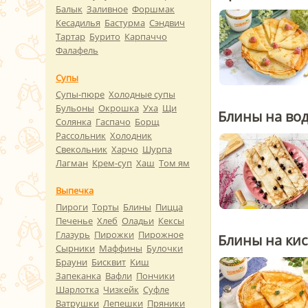
Балык
Заливное
Форшмак
Кесадилья
Бастурма
Сэндвич
Тартар
Бурито
Карпаччо
Фалафель
Супы
Супы-пюре
Холодные супы
Бульоны
Окрошка
Уха
Щи
Блины на во
Солянка
Гаспачо
Борщ
Рассольник
Холодник
Свекольник
Харчо
Шурпа
Лагман
Крем-суп
Хаш
Том ям
Выпечка
Пироги
Торты
Блины
Пицца
Печенье
Хлеб
Оладьи
Кексы
Глазурь
Пирожки
Пирожное
Блины на ки
Сырники
Маффины
Булочки
Брауни
Бисквит
Киш
Запеканка
Вафли
Пончики
Шарлотка
Чизкейк
Суфле
Ватрушки
Лепешки
Пряники