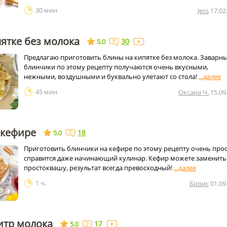
30 мин
Jess
17.02
ятке без молока
30
5.0
Предлагаю приготовить блины на кипятке без молока. Заварн
блинчики по этому рецепту получаются очень вкусными,
нежными, воздушными и буквально улетают со стола!
45 мин
Оксана Ч.
15.09
 кефире
18
5.0
Приготовить блинчики на кефире по этому рецепту очень прос
справится даже начинающий кулинар. Кефир можете заменить
простоквашу, результат всегда превосходный!
1 ч.
Борис
01.09
итр молока
17
5.0