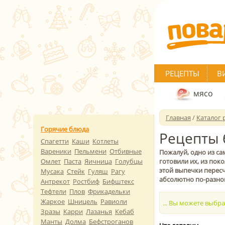
РЕЦЕПТЫ
В
мясо
Главная
/
Каталог 
Горячие блюда
Рецепты 
Спагетти
Каши
Котлеты
Вареники
Пельмени
Отбивные
Пожалуй, одно из с
Омлет
Паста
Яичница
Голубцы
готовили их, из пок
этой выпечки пересч
Мусака
Стейк
Гуляш
Рагу
абсолютно по-разно
Антрекот
Ростбиф
Бифштекс
Тефтели
Плов
Фрикадельки
Жаркое
Шницель
Равиоли
... Вы можете выбр
Зразы
Карри
Лазанья
Кебаб
Манты
Долма
Бефстроганов