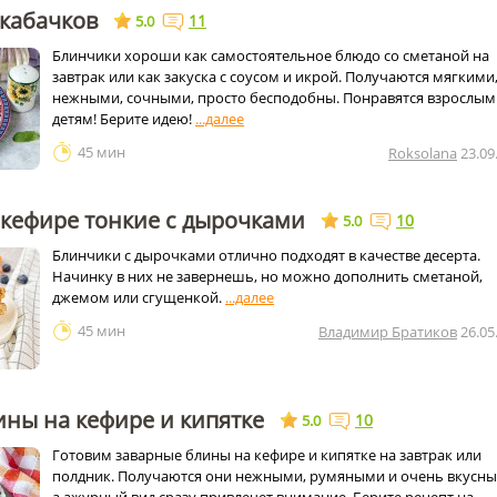
 кабачков
11
5.0
Блинчики хороши как самостоятельное блюдо со сметаной на
завтрак или как закуска с соусом и икрой. Получаются мягкими
нежными, сочными, просто бесподобны. Понравятся взрослым
детям! Берите идею!
45 мин
Roksolana
23.09
 кефире тонкие с дырочками
10
5.0
Блинчики с дырочками отлично подходят в качестве десерта.
Начинку в них не завернешь, но можно дополнить сметаной,
джемом или сгущенкой.
45 мин
Владимир Братиков
26.05
ны на кефире и кипятке
10
5.0
Готовим заварные блины на кефире и кипятке на завтрак или
полдник. Получаются они нежными, румяными и очень вкусны