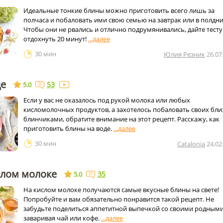
Идеальные тонкие блины можно приготовить всего лишь за
полчаса и побаловать ими свою семью на завтрак или в полдни
Чтобы они не рвались и отлично подрумянивались, дайте тесту
отдохнуть 20 минут!
30 мин
Юлия Резник
26.07
де
53
5.0
Если у вас не оказалось под рукой молока или любых
кисломолочных продуктов, а захотелось побаловать своих бли
блинчиками, обратите внимание на этот рецепт. Расскажу, как
приготовить блины на воде.
30 мин
Catalonia
24.02
слом молоке
35
5.0
На кислом молоке получаются самые вкусные блины на свете!
Попробуйте и вам обязательно понравится такой рецепт. Не
забудьте поделиться аппетитной выпечкой со своими родными
заваривая чай или кофе.