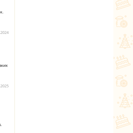
к.
.2024
зких
.2025
,