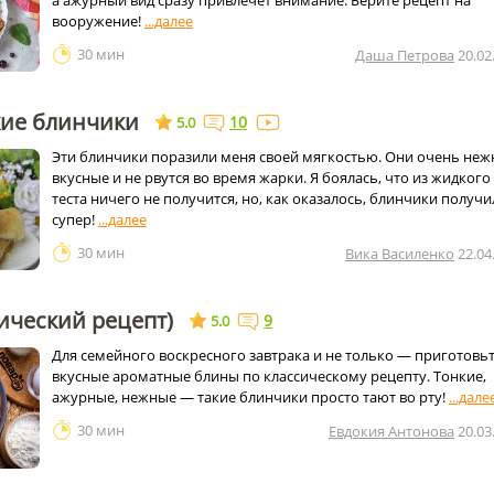
а ажурный вид сразу привлечет внимание. Берите рецепт на
вооружение!
30 мин
Даша Петрова
20.02
кие блинчики
10
5.0
Эти блинчики поразили меня своей мягкостью. Они очень неж
вкусные и не рвутся во время жарки. Я боялась, что из жидкого
теста ничего не получится, но, как оказалось, блинчики получ
супер!
30 мин
Вика Василенко
22.04
ический рецепт)
9
5.0
Для семейного воскресного завтрака и не только — приготовь
вкусные ароматные блины по классическому рецепту. Тонкие,
ажурные, нежные — такие блинчики просто тают во рту!
30 мин
Евдокия Антонова
20.03