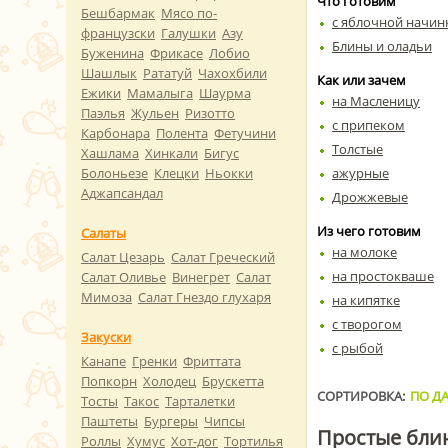
Что готовим
Бешбармак
Мясо по-
с яблочной начин
французски
Галушки
Азу
Блины и оладьи
Буженина
Фрикасе
Лобио
Шашлык
Рататуй
Чахохбили
Как или зачем
Ежики
Мамалыга
Шаурма
на Масленицу
Паэлья
Жульен
Ризотто
с припеком
Карбонара
Полента
Фетучини
Толстые
Хашлама
Хинкали
Бигус
ажурные
Болоньезе
Клецки
Ньокки
Аджапсандал
Дрожжевые
Из чего готовим
Салаты
на молоке
Салат Цезарь
Салат Греческий
на простокваше
Салат Оливье
Винегрет
Салат
Мимоза
Салат Гнездо глухаря
на кипятке
с творогом
Закуски
с рыбой
Канапе
Гренки
Фриттата
Попкорн
Холодец
Брускетта
СОРТИРОВКА:
ПО ДА
Тосты
Такос
Тарталетки
Паштеты
Бургеры
Чипсы
Простые бли
Роллы
Хумус
Хот-дог
Тортилья