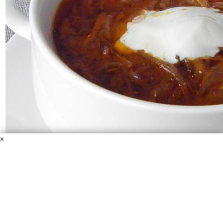
×
Борщ с кислой капустой
Вода
Кислая капуста
Кусочек курицы
Растительное масло
или свиной жир
Томатная паста
Соль
Картофель
Морковь
Лук
Болгарский перец
Свекла
Перец черный молотый
Лавровый лист
Зелень