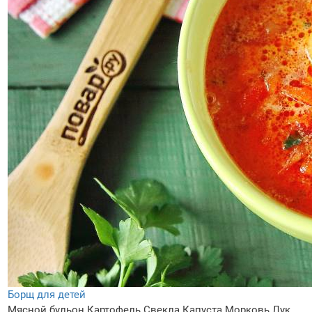
Борщ для детей
Мясной бульон
Картофель
Свекла
Капуста
Морковь
Лук