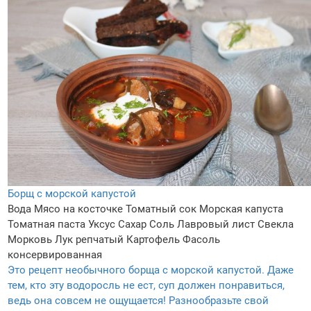
Борщ с морской капустой
Вода
Мясо на косточке
Томатный сок
Морская капуста
Томатная паста
Уксус
Сахар
Соль
Лавровый лист
Свекла
Морковь
Лук репчатый
Картофель
Фасоль
консервированная
Это рецепт необычного борща с морской капустой. Даже
тем, кто эту водоросль не ест, суп должен понравиться,
ведь она совсем не ощущается! Разнообразьте свой