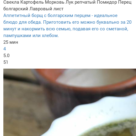
Свекла
Картофель
Морковь
Лук репчатый
Помидор
Перец
болгарский
Лавровый лист
Аппетитный борщ с болгарским перцем - идеальное
блюдо для обеда. Приготовить его можно буквально за 20
минут и накормить всю семью, подавая его со сметаной,
пампушками или хлебом.
25 мин
4
5.0
51