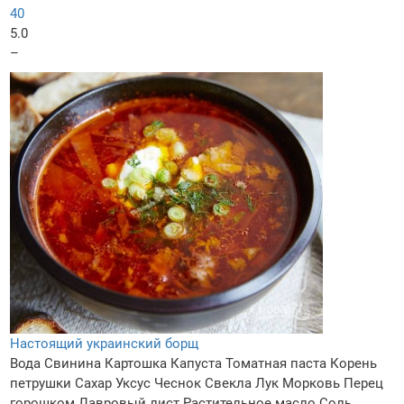
40
5.0
–
Настоящий украинский борщ
Вода
Свинина
Картошка
Капуста
Томатная паста
Корень
петрушки
Сахар
Уксус
Чеснок
Свекла
Лук
Морковь
Перец
горошком
Лавровый лист
Растительное масло
Соль,