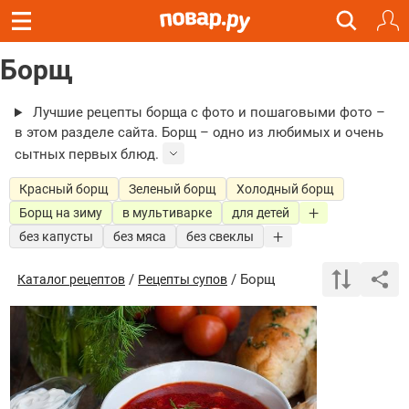
Борщ
Лучшие рецепты борща с фото и пошаговыми фото –
в этом разделе сайта. Борщ – одно из любимых и очень
сытных первых блюд.
Красный борщ
Зеленый борщ
Холодный борщ
Борщ на зиму
в мультиварке
для детей
без капусты
без мяса
без свеклы
/
/ Борщ
Каталог рецептов
Рецепты супов