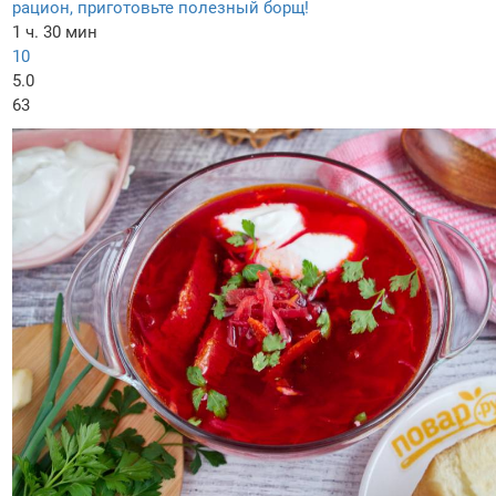
рацион, приготовьте полезный борщ!
1 ч. 30 мин
10
5.0
63