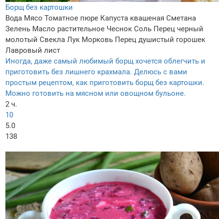
Борщ без картошки
Вода
Мясо
Томатное пюре
Капуста квашеная
Сметана
Зелень
Масло растительное
Чеснок
Соль
Перец черный
молотый
Свекла
Лук
Морковь
Перец душистый горошек
Лавровый лист
Иногда, даже самый любимый борщ хочется облегчить и
приготовить без лишнего крахмала. Делюсь с вами
простым рецептом, как приготовить борщ без картошки.
Можно готовить на мясном или овощном бульоне.
2 ч.
10
5.0
138