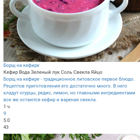
Борщ на кефире
Кефир
Вода
Зеленый лук
Соль
Свекла
Яйцо
Борщ на кефире - традиционное литовское первое блюдо.
Рецептов приготовления его достаточно много. В него
кладут огурцы, редис, лимон, но главными ингредиентами
все же остаются кефир и вареная свекла.
1 ч.
9
5.0
43