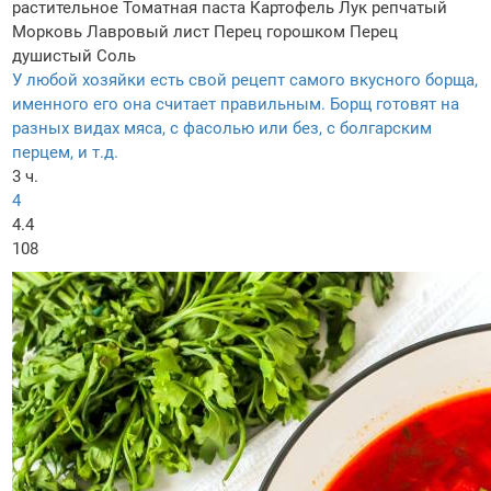
растительное
Томатная паста
Картофель
Лук репчатый
Морковь
Лавровый лист
Перец горошком
Перец
душистый
Соль
У любой хозяйки есть свой рецепт самого вкусного борща,
именного его она считает правильным. Борщ готовят на
разных видах мяса, с фасолью или без, с болгарским
перцем, и т.д.
3 ч.
4
4.4
108