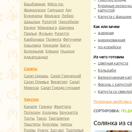
Бешбармак
Мясо по-
Куриные окорочка
французски
Галушки
Азу
капустой
Буженина
Фрикасе
Лобио
Капуста с фаршем
Шашлык
Рататуй
Чахохбили
Как или зачем
Ежики
Мамалыга
Шаурма
жареная
Паэлья
Жульен
Ризотто
Карбонара
Полента
Фетучини
маринованная
Хашлама
Хинкали
Бигус
по-корейски
Болоньезе
Клецки
Ньокки
Аджапсандал
Из чего готовим
Цветная капуста
Салаты
Кольраби
Салат Цезарь
Салат Греческий
Белокочанная кап
Салат Оливье
Винегрет
Салат
Фасоль с капустой
Мимоза
Салат Гнездо глухаря
Капуста со свекло
Закуски
Полезные свойства 
Канапе
Гренки
Фриттата
СОРТИРОВКА:
ПО ДА
Попкорн
Холодец
Брускетта
Тосты
Такос
Тарталетки
Солянка из с
Паштеты
Бургеры
Чипсы
Роллы
Хумус
Хот-дог
Тортилья