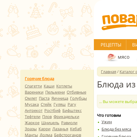
РЕЦЕПТЫ
В
мясо
Главная
/
Каталог 
Горячие блюда
Блюда из
Спагетти
Каши
Котлеты
Вареники
Пельмени
Отбивные
Омлет
Паста
Яичница
Голубцы
... Вы можете выбр
Мусака
Стейк
Гуляш
Рагу
Антрекот
Ростбиф
Бифштекс
Что готовим
Тефтели
Плов
Фрикадельки
Ужин
Жаркое
Шницель
Равиоли
Зразы
Карри
Лазанья
Кебаб
Блюда без мяса
Манты
Долма
Бефстроганов
Горячие блюда