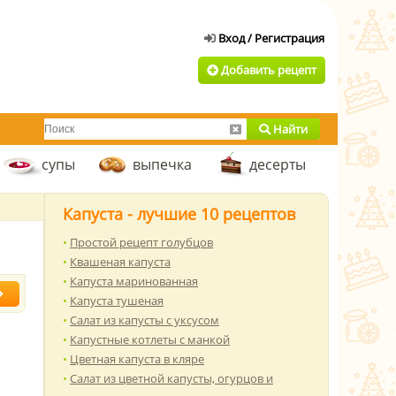
Добавить рецепт
Найти
супы
выпечка
десерты
Капуста - лучшие 10 рецептов
Простой рецепт голубцов
Квашеная капуста
Капуста маринованная
Капуста тушеная
Салат из капусты с уксусом
Капустные котлеты с манкой
Цветная капуста в кляре
Салат из цветной капусты, огурцов и