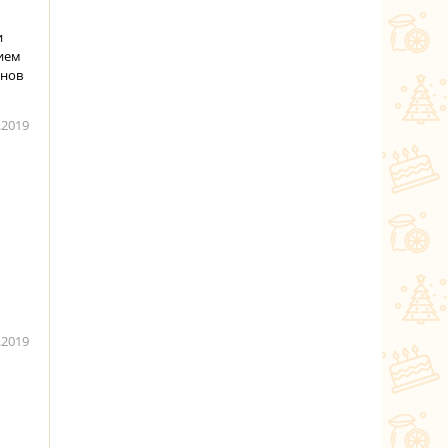
и
лием
енов
.2019
.2019