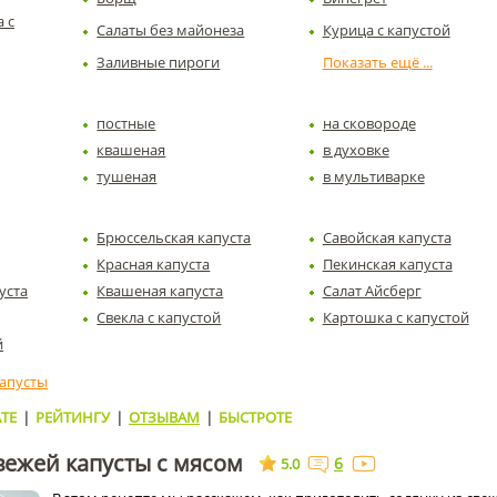
 с
Салаты без майонеза
Курица с капустой
Заливные пироги
постные
на сковороде
квашеная
в духовке
тушеная
в мультиварке
Брюссельская капуста
Савойская капуста
Красная капуста
Пекинская капуста
уста
Квашеная капуста
Салат Айсберг
Свекла с капустой
Картошка с капустой
й
капусты
ТЕ
|
РЕЙТИНГУ
|
ОТЗЫВАМ
|
БЫСТРОТЕ
вежей капусты с мясом
6
5.0