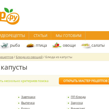
ИДЕОРЕЦЕПТЫ
СТАТЬИ
МЫ ГОТОВИМ
рыба
птица
овощи
салаты
рецептов
/
Блюда из овощей
/ Блюда из капусты
 капусты
ать несколько критериев поиска
ОТКРЫТЬ МАСТЕР РЕЦЕПТОВ
Завтраки
ПП блюда
Выпечка
Закуска
Борщ
Винегрет