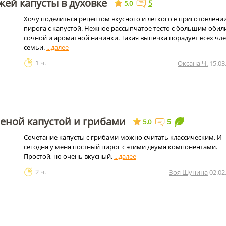
жей капусты в духовке
5
5.0
Хочу поделиться рецептом вкусного и легкого в приготовлени
пирога с капустой. Нежное рассыпчатое тесто с большим оби
сочной и ароматной начинки. Такая выпечка порадует всех чл
семьи.
1 ч.
Оксана Ч.
15.03
еной капустой и грибами
5
5.0
Сочетание капусты с грибами можно считать классическим. И
сегодня у меня постный пирог с этими двумя компонентами.
Простой, но очень вкусный.
2 ч.
Зоя Шунина
02.02