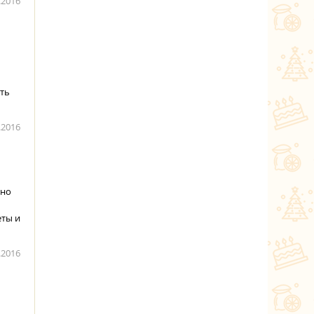
.2016
ить
.2016
нно
еты и
.2016