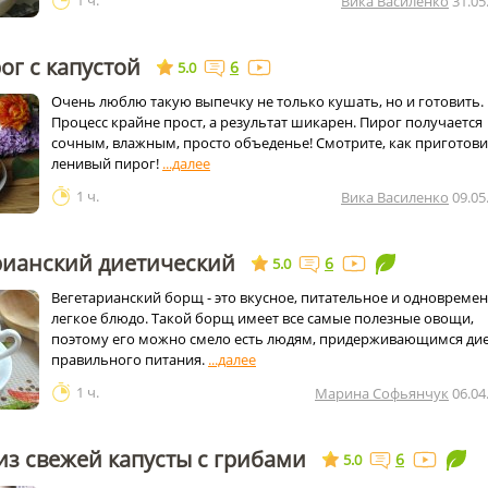
1 ч.
Вика Василенко
31.05
г с капустой
6
5.0
Очень люблю такую выпечку не только кушать, но и готовить.
Процесс крайне прост, а результат шикарен. Пирог получается
сочным, влажным, просто объеденье! Смотрите, как приготов
ленивый пирог!
1 ч.
Вика Василенко
09.05
рианский диетический
6
5.0
Вегетарианский борщ - это вкусное, питательное и одновреме
легкое блюдо. Такой борщ имеет все самые полезные овощи,
поэтому его можно смело есть людям, придерживающимся ди
правильного питания.
1 ч.
Марина Софьянчук
06.04
з свежей капусты с грибами
6
5.0