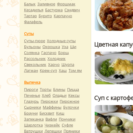
Балык
Заливное
Форшмак
Кесадилья
Бастурма
Сэндвич
Тартар
Бурито
Карпаччо
Фалафель
Супы
Супы-пюре
Холодные супы
Цветная капу
Бульоны
Окрошка
Уха
Щи
Солянка
Гаспачо
Борщ
Рассольник
Холодник
Свекольник
Харчо
Шурпа
Лагман
Крем-суп
Хаш
Том ям
Выпечка
Пироги
Торты
Блины
Пицца
Печенье
Хлеб
Оладьи
Кексы
Суп с карто
Глазурь
Пирожки
Пирожное
Сырники
Маффины
Булочки
Брауни
Бисквит
Киш
Запеканка
Вафли
Пончики
Шарлотка
Чизкейк
Суфле
Ватрушки
Лепешки
Пряники