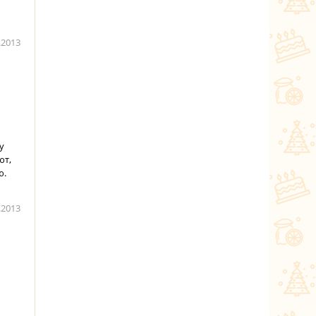
.2013
у
ют,
ю.
.2013