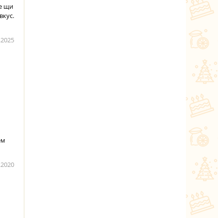
е щи
вкус.
.2025
ем
.2020