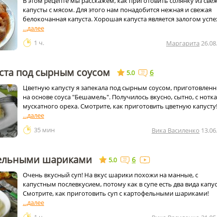
В этом рецепте мы расскажем, как приготовить солянку из све
капусты с мясом. Для этого нам понадобится нежная и свежая
белокочанная капуста. Хорошая капуста является залогом успе
1 ч.
Маргарита
26.08
ста под сырным соусом
6
5.0
Цветную капусту я запекала под сырным соусом, приготовлен
на основе соуса "Бешамель". Получилось вкусно, сытно, с нотк
мускатного ореха. Смотрите, как приготовить цветную капусту
35 мин
Вика Василенко
13.06
фельными шариками
6
5.0
Очень вкусный суп! На вкус шарики похожи на манные, с
капустным послевкусием, потому как в супе есть два вида капу
Смотрите, как приготовить суп с картофельными шариками!