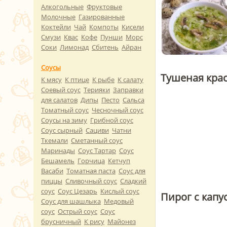
Алкогольные
Фруктовые
Молочные
Газированные
Коктейли
Чай
Компоты
Кисели
Смузи
Квас
Кофе
Пунши
Морс
Соки
Лимонад
Сбитень
Айран
Соусы
Тушеная крас
К мясу
К птице
К рыбе
К салату
Соевый соус
Терияки
Заправки
для салатов
Дипы
Песто
Сальса
Томатный соус
Чесночный соус
Соусы на зиму
Грибной соус
Соус сырный
Сациви
Чатни
Ткемали
Сметанный соус
Маринады
Соус Тартар
Соус
Бешамель
Горчица
Кетчуп
Васаби
Томатная паста
Соус для
пиццы
Сливочный соус
Сладкий
соус
Соус Цезарь
Кислый соус
Пирог с капу
Соус для шашлыка
Медовый
соус
Острый соус
Соус
брусничный
К рису
Майонез