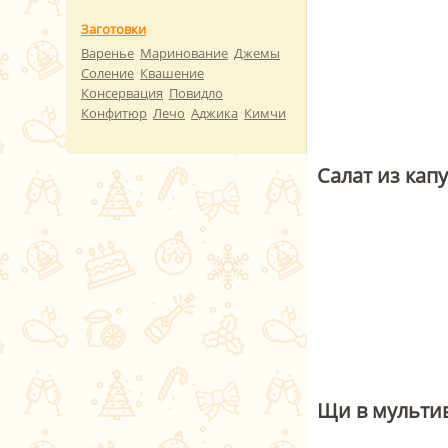
Заготовки
Варенье
Маринование
Джемы
Соление
Квашение
Консервация
Повидло
Конфитюр
Лечо
Аджика
Кимчи
Салат из капу
Щи в мульти