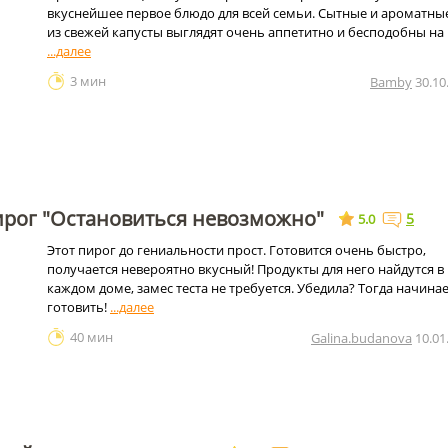
вкуснейшее первое блюдо для всей семьи. Сытные и ароматны
из свежей капусты выглядят очень аппетитно и бесподобны на 
3 мин
Bamby
30.10
ирог "Остановиться невозможно"
5
5.0
Этот пирог до гениальности прост. Готовится очень быстро,
получается невероятно вкусный! Продукты для него найдутся в
каждом доме, замес теста не требуется. Убедила? Тогда начина
готовить!
40 мин
Galina.budanova
10.01