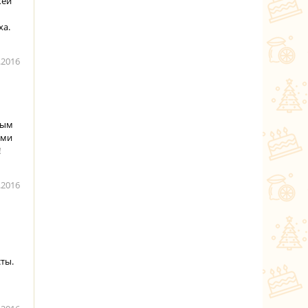
жей
ха.
.2016
ным
ами
!
.2016
сты.