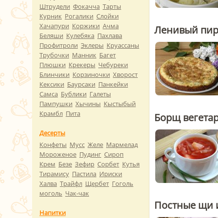
Штрудели
Фокачча
Тарты
Курник
Рогалики
Слойки
Хачапури
Коржики
Ачма
Ленивый пиро
Беляши
Кулебяка
Пахлава
Профитроли
Эклеры
Круассаны
Трубочки
Манник
Багет
Плюшки
Крекеры
Чебуреки
Блинчики
Корзиночки
Хворост
Кексики
Баурсаки
Панкейки
Самса
Бублики
Галеты
Пампушки
Хычины
Кыстыбый
Крамбл
Пита
Борщ вегета
Десерты
Конфеты
Мусс
Желе
Мармелад
Мороженое
Пудинг
Сироп
Крем
Безе
Зефир
Сорбет
Кутья
Тирамису
Пастила
Ириски
Халва
Трайфл
Щербет
Гоголь
моголь
Чак-чак
Постные щи и
Напитки