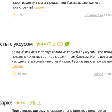
пирог из доступных ингредиентов. Рассказываю, как его
приготовить!
2 ч.
Povarioshka
11.06
сты с уксусом
6
4.4
Каждый из нас знает вкус салата из капусты с уксусом - его всюд
подают в качестве гарнира к различным блюдам. Но не все зна
как сделать вкусный капустный салат. Рассказываю и показыва
30 мин
Павел
25.04
варке
5
5.0
Приготовить щи в мультиварке очень просто, а получается