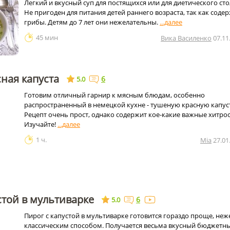
Легкий и вкусный суп для постящихся или для диетического сто
Не пригоден для питания детей раннего возраста, так как соде
грибы. Детям до 7 лет они нежелательны.
45 мин
Вика Василенко
07.11
ная капуста
6
5.0
Готовим отличный гарнир к мясным блюдам, особенно
распространенный в немецкой кухне - тушеную красную капус
Рецепт очень прост, однако содержит кое-какие важные хитрос
Изучайте!
1 ч.
Mia
27.01
стой в мультиварке
6
5.0
Пирог с капустой в мультиварке готовится гораздо проще, неж
классическим способом. Получается весьма вкусный бюджетн