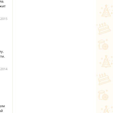
ла.
ржит
.2015
ту.
ти.
.2014
ели
ый