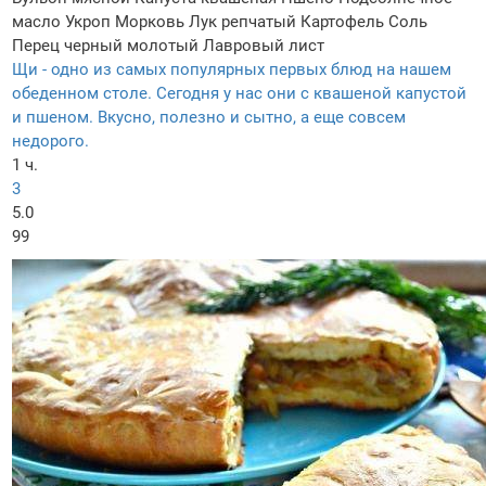
масло
Укроп
Морковь
Лук репчатый
Картофель
Соль
Перец черный молотый
Лавровый лист
Щи - одно из самых популярных первых блюд на нашем
обеденном столе. Сегодня у нас они с квашеной капустой
и пшеном. Вкусно, полезно и сытно, а еще совсем
недорого.
1 ч.
3
5.0
99