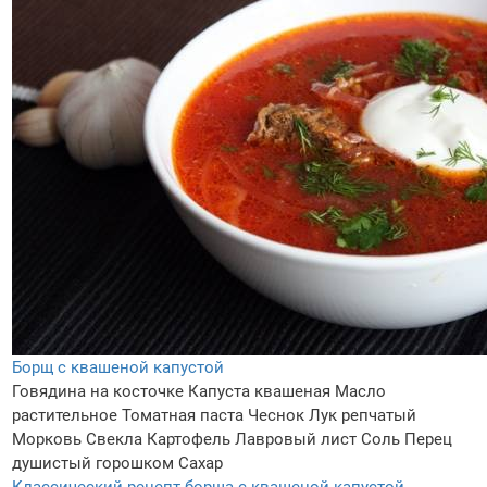
Борщ с квашеной капустой
Говядина на косточке
Капуста квашеная
Масло
растительное
Томатная паста
Чеснок
Лук репчатый
Морковь
Свекла
Картофель
Лавровый лист
Соль
Перец
душистый горошком
Сахар