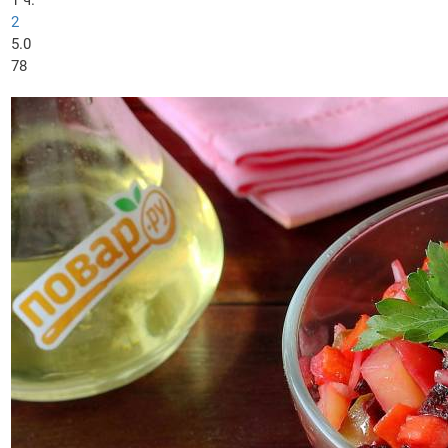
1 ч.
2
5.0
78