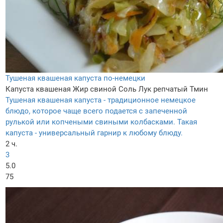
Тушеная квашеная капуста по-немецки
Капуста квашеная
Жир свиной
Соль
Лук репчатый
Тмин
Тушеная квашеная капуста - традиционное немецкое
блюдо, которое чаще всего подается с запеченной
рулькой или копчеными свиными колбасками. Такая
капуста - универсальный гарнир к любому блюду.
2 ч.
3
5.0
75