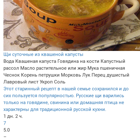
Щи суточные из квашеной капусты
Вода
Квашеная капуста
Говядина на кости
Капустный
рассол
Масло растительное или жир
Мука пшеничная
Чеснок
Корень петрушки
Морковь
Лук
Перец душистый
Лавровый лист
Укроп
Соль
Этот старинный рецепт в нашей семье сохранился и до
сих пользуется популярностью. Русские щи варились
только на говядине, свинина или домашняя птица не
характерны для традиционной русской кухни.
1 дн. 2 ч.
7
5.0
–