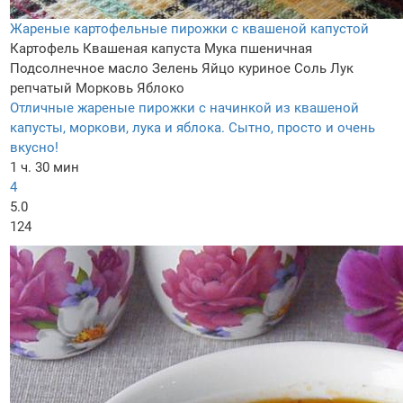
Жареные картофельные пирожки с квашеной капустой
Картофель
Квашеная капуста
Мука пшеничная
Подсолнечное масло
Зелень
Яйцо куриное
Соль
Лук
репчатый
Морковь
Яблоко
Отличные жареные пирожки с начинкой из квашеной
капусты, моркови, лука и яблока. Сытно, просто и очень
вкусно!
1 ч. 30 мин
4
5.0
124