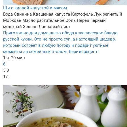
Щи с кислой капустой и мясом
Вода
Свинина
Квашеная капуста
Картофель
Лук репчатый
Морковь
Масло растительное
Соль
Перец черный
молотый
Зелень
Лавровый лист
Приготовьте для домашнего обеда классическое блюдо
русской кухни. Это не просто суп, а настоящий шедевр,
который согреет в любую погоду и подарит уютные
моменты за семейным столом. Берите рецепт!
1 ч. 20 мин
6
5.0
171