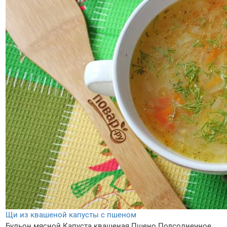
Щи из квашеной капусты с пшеном
Бульон мясной
Капуста квашеная
Пшено
Подсолнечное