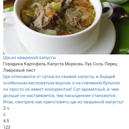
Щи из квашеной капусты
Говядина
Картофель
Капуста
Морковь
Лук
Соль
Перец
Лавровый лист
Щи отличаются от супов из свежей капусты и борщей
особенным кисловатым вкусом, а на говяжьем бульоне
он просто не имеет конкурентов! Суп ароматный, и чем
дольше он настаивается, тем насыщеннее становится.
Итак, смотрите как приготовить щи из квашеной капусты!
2 ч.
6
4.5
123