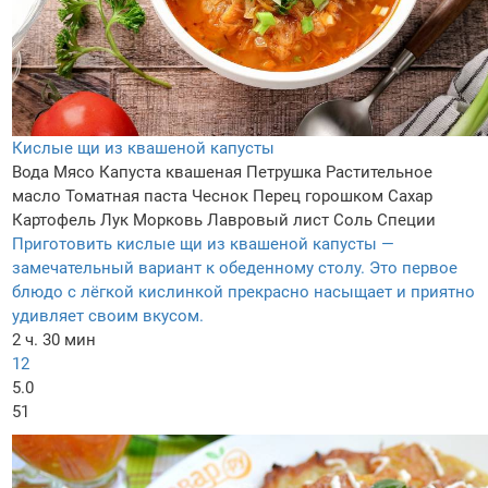
Кислые щи из квашеной капусты
Вода
Мясо
Капуста квашеная
Петрушка
Растительное
масло
Томатная паста
Чеснок
Перец горошком
Сахар
Картофель
Лук
Морковь
Лавровый лист
Соль
Специи
Приготовить кислые щи из квашеной капусты —
замечательный вариант к обеденному столу. Это первое
блюдо с лёгкой кислинкой прекрасно насыщает и приятно
удивляет своим вкусом.
2 ч. 30 мин
12
5.0
51