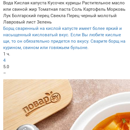
Вода
Кислая капуста
Кусочек курицы
Растительное масло
или свиной жир
Томатная паста
Соль
Картофель
Морковь
Лук
Болгарский перец
Свекла
Перец черный молотый
Лавровый лист
Зелень
Борщ сваренный на кислой капусте имеет более яркий и
насыщенный кисловатый вкус. Если Вы любите кислые
щи, то он обязательно придется по вкусу. Сварите борщ на
курином, свином или говяжьем бульоне.
1 ч.
4
5.0
–