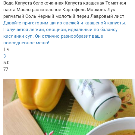
Вода
Капуста белокочанная
Капуста квашеная
Томатная
паста
Масло растительное
Картофель
Морковь
Лук
репчатый
Соль
Черный молотый перец
Лавровый лист
Давайте приготовим щи из свежей и квашеной капусты.
Получается легкий, овощной, идеальный по балансу
кислинки суп. Он отлично разнообразит ваше
повседневное меню!
1 ч.
3
5.0
77