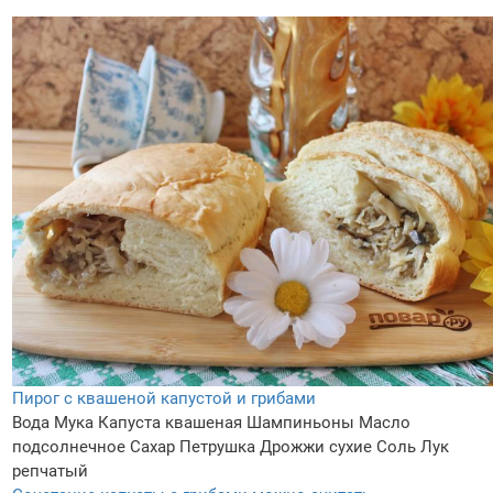
Пирог с квашеной капустой и грибами
Вода
Мука
Капуста квашеная
Шампиньоны
Масло
подсолнечное
Сахар
Петрушка
Дрожжи сухие
Соль
Лук
репчатый