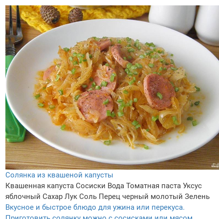
Солянка из квашеной капусты
Квашенная капуста
Сосиски
Вода
Томатная паста
Уксус
яблочный
Сахар
Лук
Соль
Перец черный молотый
Зелень
Вкусное и быстрое блюдо для ужина или перекуса.
Приготовить солянку можно с сосисками или мясом