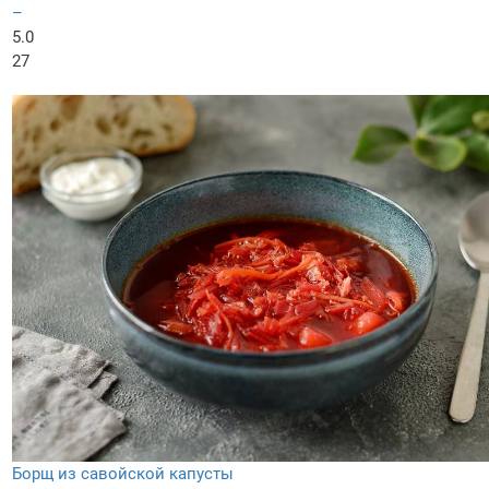
–
5.0
27
Борщ из савойской капусты