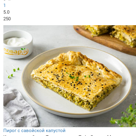
1
5.0
250
Пирог с савойской капустой