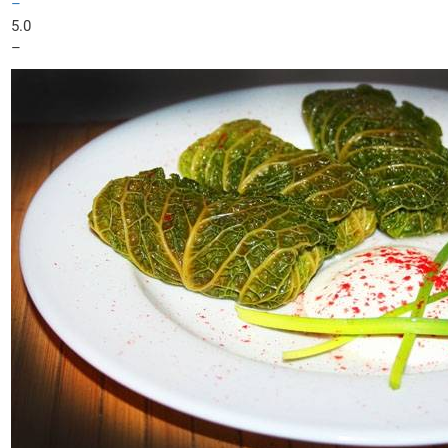
–
5.0
–