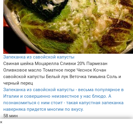
Запеканка из савойской капусты
Свиная шейка
Моцарелла
Сливки 20%
Пармезан
Оливковое масло
Томатное пюре
Чеснок
Кочан
савойской капусты
Белый лук
Веточка тимьяна
Соль и
черный перец
Запеканка из савойской капусты - весьма популярное в
Италии и совершенно неизвестное у нас блюдо. А
познакомиться с ним стоит - такая капустная запеканка
наверняка придется многим по вкусу.
58 мин
×
–
4.1