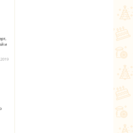
ерт,
ой и
.2019
о