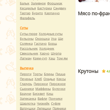
Балык
Заливное
Форшмак
Кесадилья
Бастурма
Сэндвич
Мясо по-фра
Тартар
Бурито
Карпаччо
Фалафель
Супы
Супы-пюре
Холодные супы
Бульоны
Окрошка
Уха
Щи
Солянка
Гаспачо
Борщ
Рассольник
Холодник
Свекольник
Харчо
Шурпа
Лагман
Крем-суп
Хаш
Том ям
Выпечка
Крутоны
4.
Пироги
Торты
Блины
Пицца
Печенье
Хлеб
Оладьи
Кексы
Глазурь
Пирожки
Пирожное
Сырники
Маффины
Булочки
Брауни
Бисквит
Киш
Запеканка
Вафли
Пончики
Шарлотка
Чизкейк
Суфле
Ватрушки
Лепешки
Пряники