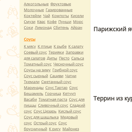
Алкогольные
Фруктовые
Молочные
Газированные
Коктейли
Чай
Компоты
Кисели
Смузи
Квас
Кофе
Пунши
Морс
Соки
Лимонад
Сбитень
Айран
Парижский я
Соусы
К мясу
К птице
К рыбе
К салату
Соевый соус
Терияки
Заправки
для салатов
Дипы
Песто
Сальса
Томатный соус
Чесночный соус
Соусы на зиму
Грибной соус
Соус сырный
Сациви
Чатни
Ткемали
Сметанный соус
Маринады
Соус Тартар
Соус
Бешамель
Горчица
Кетчуп
Террин из к
Васаби
Томатная паста
Соус для
пиццы
Сливочный соус
Сладкий
соус
Соус Цезарь
Кислый соус
Соус для шашлыка
Медовый
соус
Острый соус
Соус
брусничный
К рису
Майонез