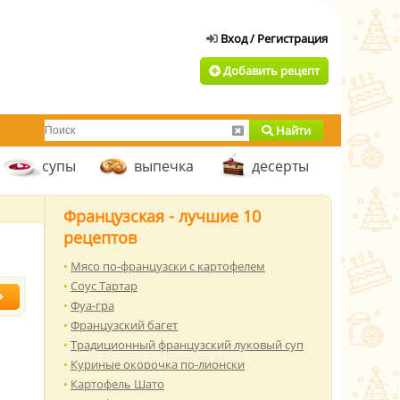
Добавить рецепт
Найти
супы
выпечка
десерты
Французская - лучшие 10
рецептов
Мясо по-французски с картофелем
Соус Тартар
Фуа-гра
Французский багет
Традиционный французский луковый суп
Куриные окорочка по-лионски
Картофель Шато