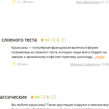
1 ч. 30 мин
Вика Василенко
21.11
 слоеного теста
5
5.0
Круассаны — популярная французская выпечка в форме
полумесяца из слоеного теста, которую чаще всего подают на
завтрак к аромаnному кофе или горячему шоколаду.
30 мин
Марина Софьянчук
10.08
лассические
5
5.0
Вы любите круассаны? Такие хрустящие снаружи и нежные вну