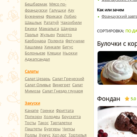
Бешбармак
Мясо по-
Как или зачем
французски
Галушки
Азу
Французский завт
Буженина
Фрикасе
Лобио
Шашлык
Рататуй
Чахохбили
Ежики
Мамалыга
Шаурма
СОРТИРОВКА:
ПО ДА
Паэлья
Жульен
Ризотто
Карбонара
Полента
Фетучини
Булочки с ко
Хашлама
Хинкали
Бигус
Болоньезе
Клецки
Ньокки
Аджапсандал
Салаты
Салат Цезарь
Салат Греческий
Салат Оливье
Винегрет
Салат
Мимоза
Салат Гнездо глухаря
Фондан
5.0
Закуски
Канапе
Гренки
Фриттата
Попкорн
Холодец
Брускетта
Тосты
Такос
Тарталетки
Паштеты
Бургеры
Чипсы
Роллы
Хумус
Хот-дог
Тортилья