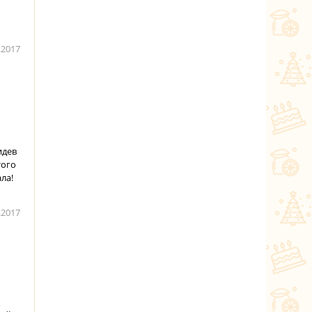
.2017
идев
того
ла!
.2017