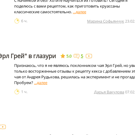
С начинкой и без? Хотите научиться их готовить? Сегодня я
поделюсь с вами рецептом, как приготовить круассаны
классические самостоятельно.
6 ч.
Марина Софьянчук
23.02
Эрл Грей" в глазури
5
5.0
Признаюсь, что я не являюсь поклонником чая Эрл Грей, но ув
только восторженные отзывы к рецепту кекса с добавлением э
чая от Андрея Рудькова, решилась на эксперимент и не прогада
Пробуем?
1 ч.
Дарья Вакулова
07.02