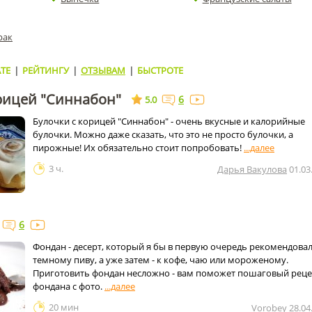
рак
ТЕ
|
РЕЙТИНГУ
|
ОТЗЫВАМ
|
БЫСТРОТЕ
рицей "Синнабон"
6
5.0
Булочки с корицей "Синнабон" - очень вкусные и калорийные
булочки. Можно даже сказать, что это не просто булочки, а
пирожные! Их обязательно стоит попробовать!
3 ч.
Дарья Вакулова
01.03
6
Фондан - десерт, который я бы в первую очередь рекомендовал
темному пиву, а уже затем - к кофе, чаю или мороженому.
Приготовить фондан несложно - вам поможет пошаговый реце
фондана с фото.
20 мин
Vorobey
28.04