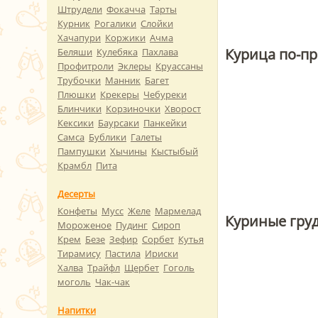
Штрудели
Фокачча
Тарты
Курник
Рогалики
Слойки
Хачапури
Коржики
Ачма
Курица по-п
Беляши
Кулебяка
Пахлава
Профитроли
Эклеры
Круассаны
Трубочки
Манник
Багет
Плюшки
Крекеры
Чебуреки
Блинчики
Корзиночки
Хворост
Кексики
Баурсаки
Панкейки
Самса
Бублики
Галеты
Пампушки
Хычины
Кыстыбый
Крамбл
Пита
Десерты
Конфеты
Мусс
Желе
Мармелад
Куриные груд
Мороженое
Пудинг
Сироп
Крем
Безе
Зефир
Сорбет
Кутья
Тирамису
Пастила
Ириски
Халва
Трайфл
Щербет
Гоголь
моголь
Чак-чак
Напитки