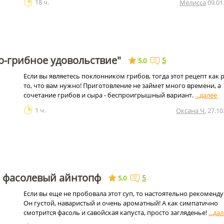
18 ч.
Мелисса
09.01
о-грибное удовольствие"
5
5.0
Если вы являетесь поклонником грибов, тогда этот рецепт как 
то, что вам нужно! Приготовление не займет много времени, а
сочетание грибов и сыра - беспроигрышный вариант.
1 ч.
Оксана Ч.
27.10
 фасолевый айнтопф
5
5.0
Если вы еще не пробовала этот суп, то настоятельно рекоменду
Он густой, наваристый и очень ароматный! А как симпатично
смотрится фасоль и савойская капуста, просто загляденье!