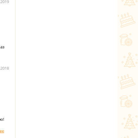
.2019
раз
.2018
ю!