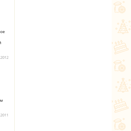
ное
й
.2012
ем
.2011