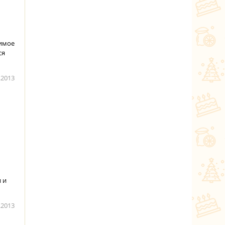
бимое
ся
.2013
 и
.2013