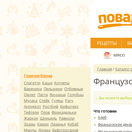
РЕЦЕПТЫ
В
мясо
Главная
/
Каталог 
Горячие блюда
Французс
Спагетти
Каши
Котлеты
Вареники
Пельмени
Отбивные
Омлет
Паста
Яичница
Голубцы
... Вы можете выбр
Мусака
Стейк
Гуляш
Рагу
Антрекот
Ростбиф
Бифштекс
Что готовим
Тефтели
Плов
Фрикадельки
Хлеб
Жаркое
Шницель
Равиоли
Зразы
Карри
Лазанья
Кебаб
Французские десе
Манты
Долма
Бефстроганов
Французские супы