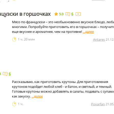
нцузски в горшочках
6
5.0
Мясо по-французски – это необыкновенно вкусное блюдо, лю
многими. Попробуйте приготовить его в горшочках – получит
еще вкуснее и ароматнее, чем на противне!
1 ч. 20 мин
Antares
21.12
6
8
Рассказываю, как приготовить крутоны. Для приготовления
крутонов подойдет любой хлеб - и батон, и светлый, и темный.
Готовые крутоны можно добавлять в салаты, подавать с супами
как закуску.
1 ч.
Povarfan
21.05