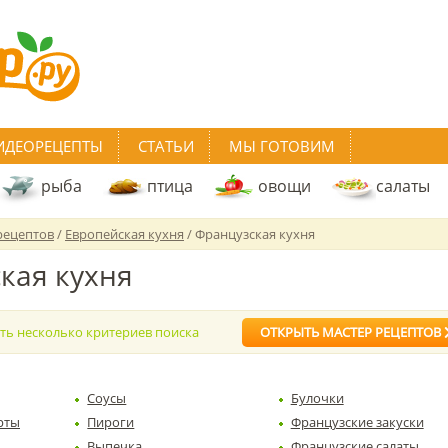
ИДЕОРЕЦЕПТЫ
СТАТЬИ
МЫ ГОТОВИМ
рыба
птица
овощи
салаты
рецептов
/
Европейская кухня
/ Французская кухня
кая кухня
ать несколько критериев поиска
ОТКРЫТЬ МАСТЕР РЕЦЕПТОВ
Соусы
Булочки
рты
Пироги
Французские закуски
Выпечка
Французские салаты