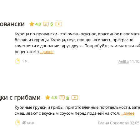
ровански
6
4.8
Курица по-провански - это очень вкусное, красочное и аромат
блюдо из курицы. Курица, соус, овощи - все здесь прекрасно
сочетается и дополняет друг друга. Попробуйте, замечательны
рецепт же! :)
1 ч.
Aelita
11.10
ки с грибами
6
4.3
Куриные грудки и грибы, приготовленные по отдельности, зат
смешивают с вкусным соусом перед подачей на стол.
40 мин
Елена Соколова
02.05