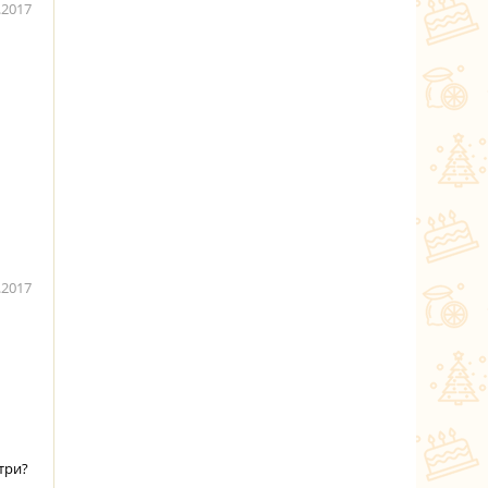
.2017
.2017
три?