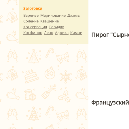
Заготовки
Варенье
Маринование
Джемы
Соление
Квашение
Консервация
Повидло
Конфитюр
Лечо
Аджика
Кимчи
Пирог "Сырн
Французский