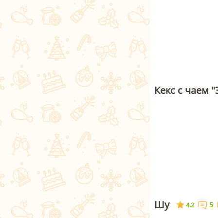
Кекс с чаем "
Шу
5
4.2