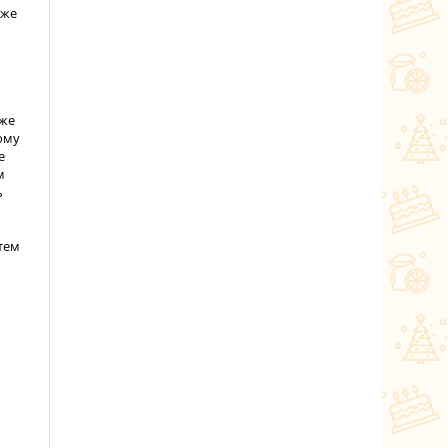
аже
кже
ому
е
м
ь
атем