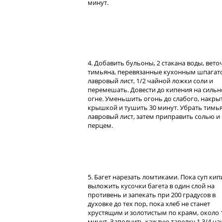
минут.
4. Добавить бульоны, 2 стакана воды, вето
тимьяна, перевязанные кухонным шпагат
лавровый лист, 1/2 чайной ложки соли и
перемешать. Довести до кипения на силь
огне. Уменьшить огонь до слабого, накры
крышкой и тушить 30 минут. Убрать тимь
лавровый лист, затем приправить солью и
перцем.
5. Багет нарезать ломтиками. Пока суп кип
выложить кусочки багета в один слой на
противень и запекать при 200 градусов в
духовке до тех пор, пока хлеб не станет
хрустящим и золотистым по краям, около 
минут. Заполнить каждую тарелку 1 3/4 ч