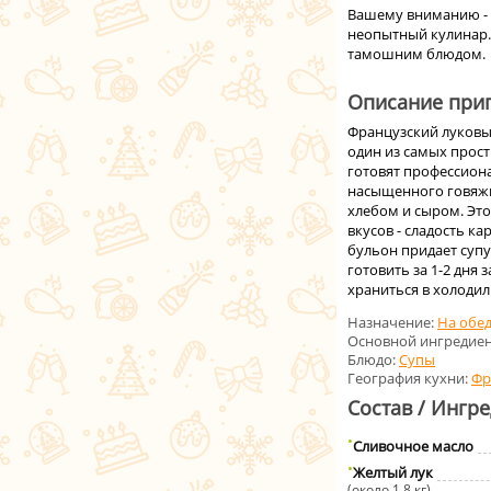
Вашему вниманию - 
неопытный кулинар.
тамошним блюдом.
Описание приг
Французский луковый
один из самых прост
готовят профессион
насыщенного говяжь
хлебом и сыром. Это
вкусов - сладость к
бульон придает суп
готовить за 1-2 дня 
храниться в холодил
Назначение:
На обе
Основной ингредиен
Блюдо:
Супы
География кухни:
Фр
Состав / Ингр
Сливочное масло
Желтый лук
(около 1,8 кг)