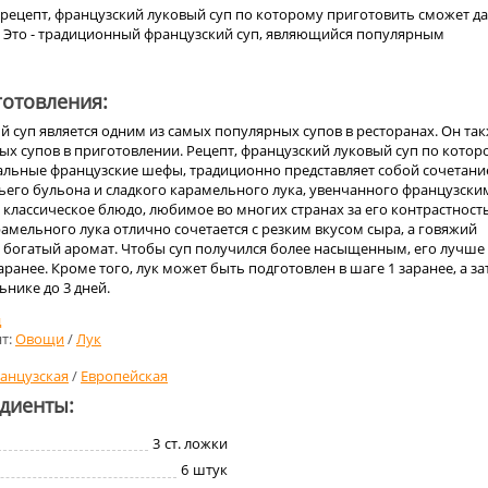
рецепт, французский луковый суп по которому приготовить сможет д
 Это - традиционный французский суп, являющийся популярным
отовления:
 суп является одним из самых популярных супов в ресторанах. Он та
ых супов в приготовлении. Рецепт, французский луковый суп по котор
альные французские шефы, традиционно представляет собой сочетани
его бульона и сладкого карамельного лука, увенчанного французски
 классическое блюдо, любимое во многих странах за его контрастност
арамельного лука отлично сочетается с резким вкусом сыра, а говяжий
у богатый аромат. Чтобы суп получился более насыщенным, его лучше
заранее. Кроме того, лук может быть подготовлен в шаге 1 заранее, а з
ьнике до 3 дней.
д
т:
Овощи
/
Лук
анцузская
/
Европейская
едиенты:
3
ст. ложки
6
штук