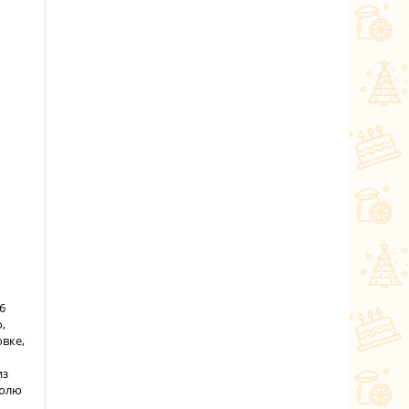
6
,
овке,
из
рюлю