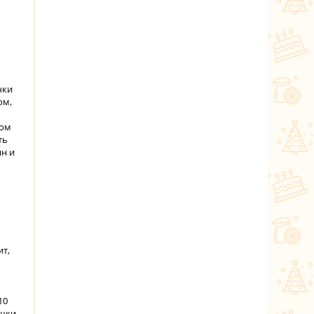
чки
ом,
ном
ть
ян и
ит,
10
ашки