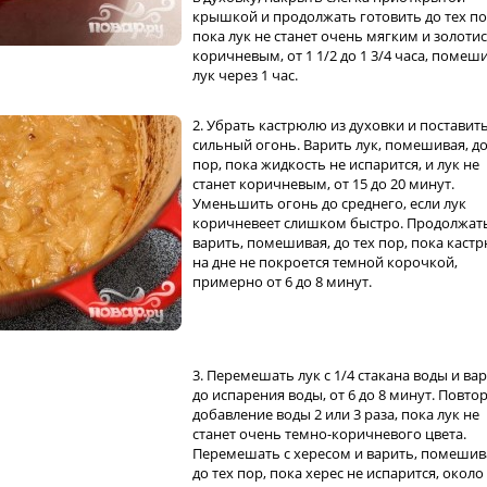
крышкой и продолжать готовить до тех по
пока лук не станет очень мягким и золотис
коричневым, от 1 1/2 до 1 3/4 часа, помеш
лук через 1 час.
2. Убрать кастрюлю из духовки и поставит
сильный огонь. Варить лук, помешивая, до
пор, пока жидкость не испарится, и лук не
станет коричневым, от 15 до 20 минут.
Уменьшить огонь до среднего, если лук
коричневеет слишком быстро. Продолжат
варить, помешивая, до тех пор, пока каст
на дне не покроется темной корочкой,
примерно от 6 до 8 минут.
3. Перемешать лук с 1/4 стакана воды и ва
до испарения воды, от 6 до 8 минут. Повто
добавление воды 2 или 3 раза, пока лук не
станет очень темно-коричневого цвета.
Перемешать с хересом и варить, помешив
до тех пор, пока херес не испарится, около