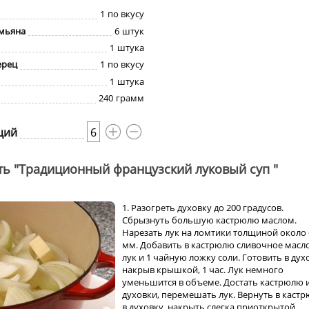
1
по вкусу
имьяна
6
штук
1
штука
ерец
1
по вкусу
1
штука
240
грамм
ций
6
ть "Традиционный французский луковый суп "
1. Разогреть духовку до 200 градусов.
Сбрызнуть большую кастрюлю маслом.
Нарезать лук на ломтики толщиной около 
мм. Добавить в кастрюлю сливочное масло
лук и 1 чайную ложку соли. Готовить в дух
накрыв крышкой, 1 час. Лук немного
уменьшится в объеме. Достать кастрюлю 
духовки, перемешать лук. Вернуть в каст
в духовку, накрыть слегка приоткрытой