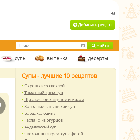
Добавить рецепт
Найти
супы
выпечка
десерты
Супы - лучшие 10 рецептов
Окрошка со свеклой
Томатный крем-суп
Щи с кислой капустой и мясом
Холодный латышский суп
Борщ холодный
Гаспачо из огурцов
Андалузский суп
Свекольный крем-суп с фетой