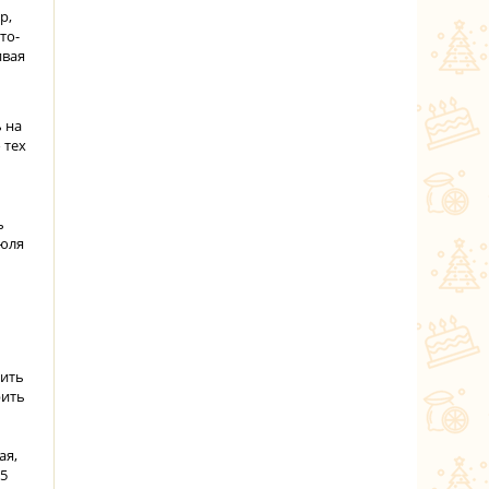
р,
то-
ивая
ь на
 тех
ь
рюля
рить
рить
ая,
 5