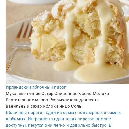
Ирландский яблочный пирог
Мука пшеничная
Сахар
Сливочное масло
Молоко
Растительное масло
Разрыхлитель для теста
Ванильный сахар
Яблоки
Яйцо
Соль
Яблочные пироги - одни из самых популярных и самых
любимых. Ингредиенты для таких пирогов вполне
доступны, пекутся они легко и довольно быстро. В