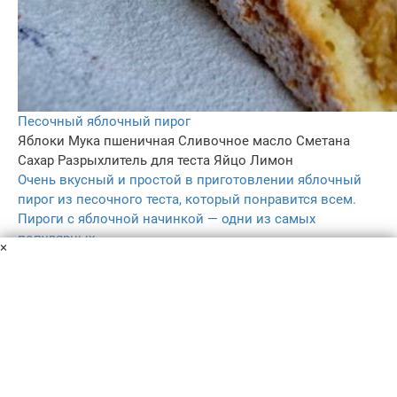
Песочный яблочный пирог
Яблоки
Мука пшеничная
Сливочное масло
Сметана
Сахар
Разрыхлитель для теста
Яйцо
Лимон
Очень вкусный и простой в приготовлении яблочный
пирог из песочного теста, который понравится всем.
Пироги с яблочной начинкой — одни из самых
популярных.
×
1 ч. 15 мин
1
4.6
250