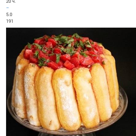
20 ч.
–
5.0
191