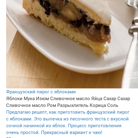
Французский пирог с яблоками
Яблоки
Мука
Изюм
Сливочное масло
Яйца
Сахар
Сахар
Сливочное масло
Ром
Разрыхлитель
Корица
Соль
Предлагаю рецепт, как приготовить французский пирог
с яблоками. Это выпечка из песочного теста с вкусной
сочной начинкой из яблок. Процесс приготовления
очень простой. Прекрасный вариант к чаю!