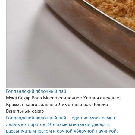
Голландский яблочный пай
Мука
Сахар
Вода
Масло сливочное
Хлопья овсяные
Крахмал картофельный
Лимонный сок
Яблоко
Ванильный сахар
Голландский яблочный пай – один из моих самых
любимых пирогов. Это замечательный десерт с
рассыпчатым тестом и сочной яблочной начинкой.