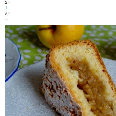
2 ч.
1
5.0
–