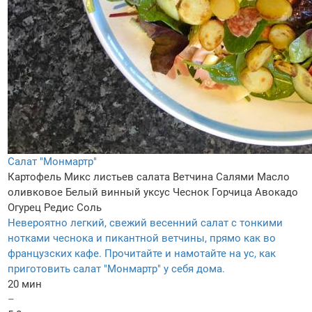
Салат "Монмартр"
Картофель
Микс листьев салата
Ветчина
Салями
Масло
оливковое
Белый винный уксус
Чеснок
Горчица
Авокадо
Огурец
Редис
Соль
Невероятно легкий, свежий весенний салат с тонкими
нотками чеснока и пикантной ветчины, прямо как во
французских кафе. Прочитайте и намотайте на ус, как
приготовить салат "Монмартр" у себя дома.
20 мин
–