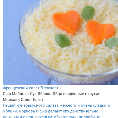
Французский салат "Нежность"
Сыр
Майонез
Лук
Яблоко
Яйца сваренные вкрутую
Морковь
Соль
Перец
Рецепт супервкусного салата, нежного и очень сладкого.
Яблоки, морковь и сыр делают его действительно
нежным и очень вкусным, обязательно попробуйте!