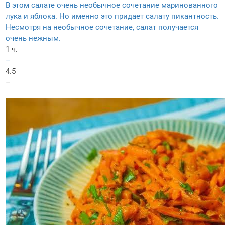
В этом салате очень необычное сочетание маринованного
лука и яблока. Но именно это придает салату пикантность.
Несмотря на необычное сочетание, салат получается
очень нежным.
1 ч.
–
4.5
–