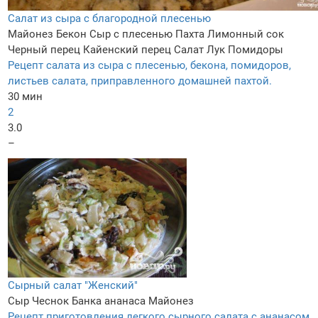
Салат из сыра с благородной плесенью
Майонез
Бекон
Сыр с плесенью
Пахта
Лимонный сок
Черный перец
Кайенский перец
Салат
Лук
Помидоры
Рецепт салата из сыра с плесенью, бекона, помидоров,
листьев салата, приправленного домашней пахтой.
30 мин
2
3.0
–
Сырный салат "Женский"
Сыр
Чеснок
Банка ананаса
Майонез
Рецепт приготовления легкого сырного салата с ананасом