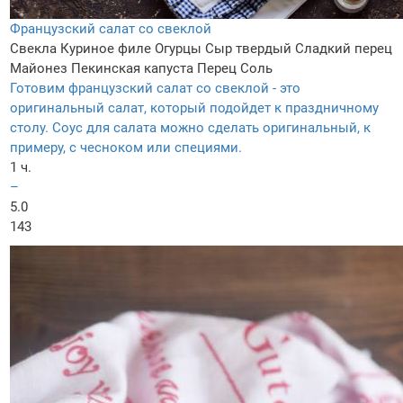
Французский салат со свеклой
Свекла
Куриное филе
Огурцы
Сыр твердый
Сладкий перец
Майонез
Пекинская капуста
Перец
Соль
Готовим французский салат со свеклой - это
оригинальный салат, который подойдет к праздничному
столу. Соус для салата можно сделать оригинальный, к
примеру, с чесноком или специями.
1 ч.
–
5.0
143