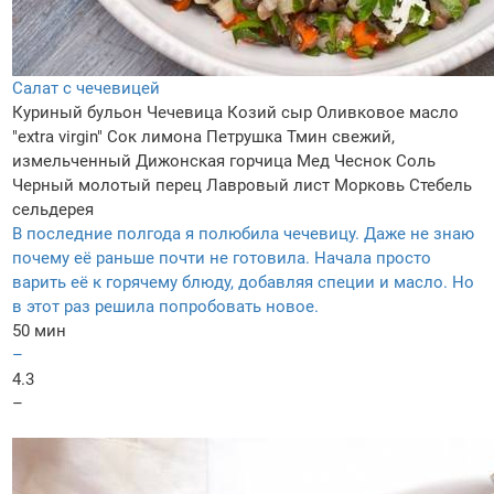
Салат с чечевицей
Куриный бульон
Чечевица
Козий сыр
Оливковое масло
"extra virgin"
Сок лимона
Петрушка
Тмин свежий,
измельченный
Дижонская горчица
Мед
Чеснок
Соль
Черный молотый перец
Лавровый лист
Морковь
Стебель
сельдерея
В последние полгода я полюбила чечевицу. Даже не знаю
почему её раньше почти не готовила. Начала просто
варить её к горячему блюду, добавляя специи и масло. Но
в этот раз решила попробовать новое.
50 мин
–
4.3
–