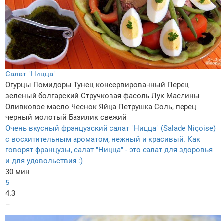
Салат "Ницца"
Огурцы
Помидоры
Тунец консервированный
Перец
зеленый болгарский
Стручковая фасоль
Лук
Маслины
Оливковое масло
Чеснок
Яйца
Петрушка
Соль, перец
черный молотый
Базилик свежий
Очень вкусный французский салат "Ницца" (Salade Niçoise)
с восхитительным ароматом, нежный и красивый. Как
говорят французы, салат "Ницца" - это салат для здоровья
и для удовольствия :)
30 мин
5
4.3
–