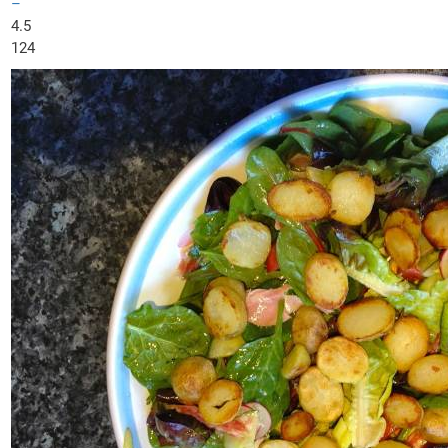
–
4.5
124