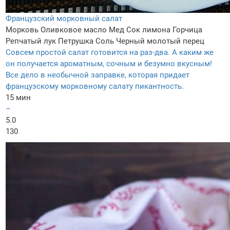
Французский морковный салат
Морковь
Оливковое масло
Мед
Сок лимона
Горчица
Репчатый лук
Петрушка
Соль
Черный молотый перец
Совсем простой салат готовится на раз-два. А каким же
он получается ароматным, сочным и безумно вкусным!
Все дело в необычной заправке, которая придает
французскому морковному салату пикантность.
15 мин
–
5.0
130