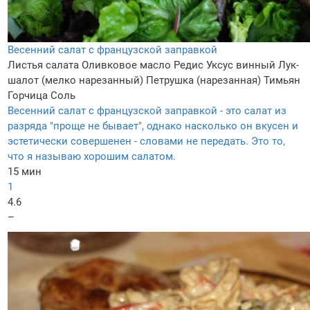
Весенний салат с французской заправкой
Листья салата
Оливковое масло
Редис
Уксус винный
Лук-
шалот (мелко нарезанный)
Петрушка (нарезанная)
Тимьян
Горчица
Соль
Весенний салат с французской заправкой - это салат из
разряда "проще не бывает", однако насколько он вкусен и
эстетически совершенен - словами не передать. Это то,
что я называю хорошим салатом.
15 мин
1
4.6
–