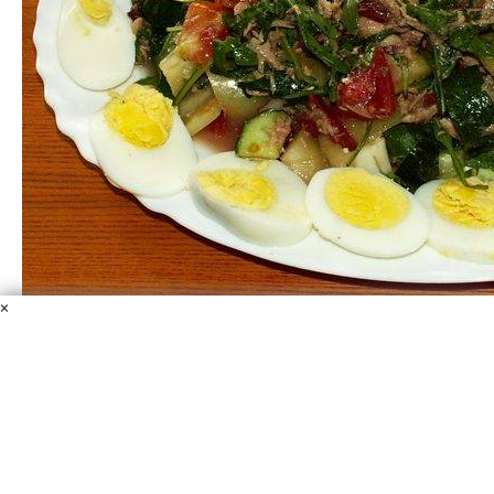
×
Полинезийский салат
Руккола
Молоко кокосовое
Тунец консервированный
Помидоры
Огурцы
Перец болгарский
Лайм
Масло
оливковое
Соль и перец
Яйца перепелиные
Полинезийский салат обладает всеми качествами