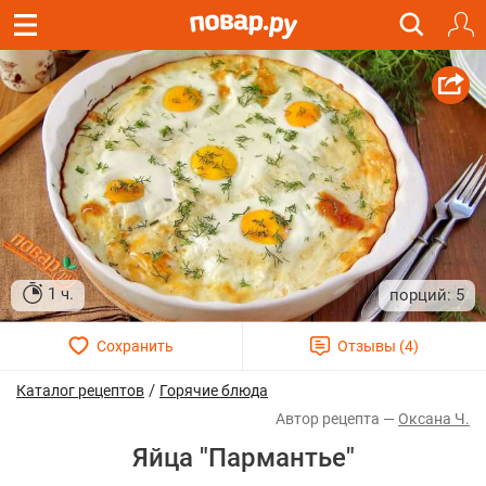
1 ч.
5
/
Каталог рецептов
Горячие блюда
Оксана Ч.
Яйца "Пармантье"