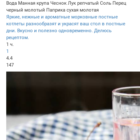
Вода
Манная крупа
Чеснок
Лук репчатый
Соль
Перец
черный молотый
Паприка сухая молотая
Яркие, нежные и ароматные морковные постные
котлеты разнообразят и украсят ваш стол в постные
дни. Вкусно и полезно одновременно. Делюсь
рецептом.
1 ч.
1
4.4
147