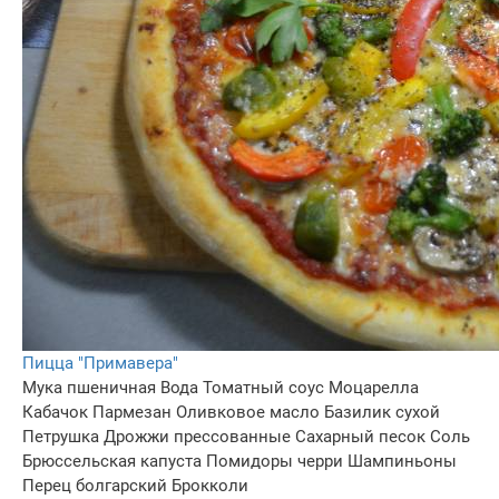
Пицца "Примавера"
Мука пшеничная
Вода
Томатный соус
Моцарелла
Кабачок
Пармезан
Оливковое масло
Базилик сухой
Петрушка
Дрожжи прессованные
Сахарный песок
Соль
Брюссельская капуста
Помидоры черри
Шампиньоны
Перец болгарский
Брокколи