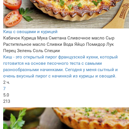
Киш с овощами и курицей
Кабачок
Курица
Мука
Сметана
Сливочное масло
Сыр
Растительное масло
Сливки
Вода
Яйцо
Помидор
Лук
Перец
Зелень
Соль
Специи
Киш - это открытый пирог французской кухни, который
готовится на основе песочного теста с самыми
разнообразными начинками. Сегодня у меня сытный и
очень вкусный пирог с начинкой из курицы и овощей.
2 ч.
7
5.0
213