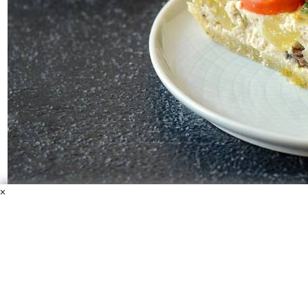
×
Постный киш
Тофу
Мука пшеничная цельнозерновая
Картофель
Грибы
Вода
Мука пшеничная
Вода
Помидоры черри
Постный
майонез
Масло растительное
Пищевые дрожжи
Шпинат
Соль
Предлагаю приготовить постный киш. Это французский
открытый пирог. В классическом варианте начинку
заливают смесью из яиц и сливок, а в моем рецепте мы