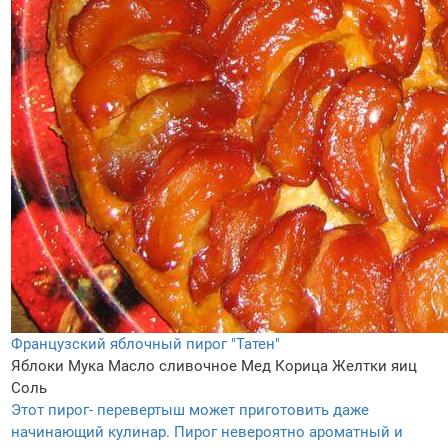
Французский яблочный пирог "Татен"
Яблоки
Мука
Масло сливочное
Мед
Корица
Желтки яиц
Соль
Этот пирог- перевертыш может приготовить даже
начинающий кулинар. Пирог невероятно ароматный и