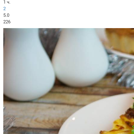
1 ч.
2
5.0
226