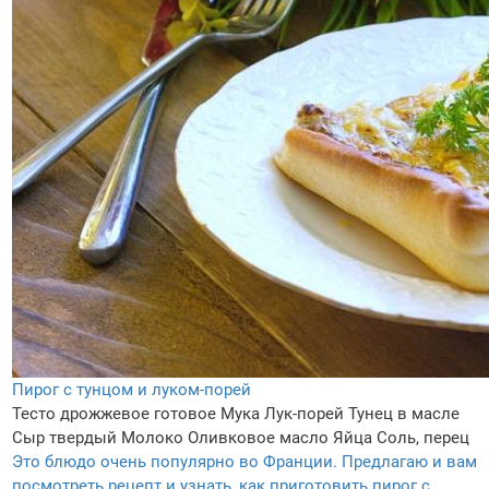
Пирог с тунцом и луком-порей
Тесто дрожжевое готовое
Мука
Лук-порей
Тунец в масле
Сыр твердый
Молоко
Оливковое масло
Яйца
Соль, перец
Это блюдо очень популярно во Франции. Предлагаю и вам
посмотреть рецепт и узнать, как приготовить пирог с