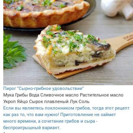
Пирог "Сырно-грибное удовольствие"
Мука
Грибы
Вода
Сливочное масло
Растительное масло
Укроп
Яйцо
Сырок плавленый
Лук
Соль
Если вы являетесь поклонником грибов, тогда этот рецепт
как раз то, что вам нужно! Приготовление не займет
много времени, а сочетание грибов и сыра -
беспроигрышный вариант.