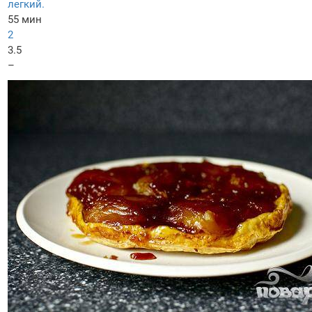
легкий.
55 мин
2
3.5
–