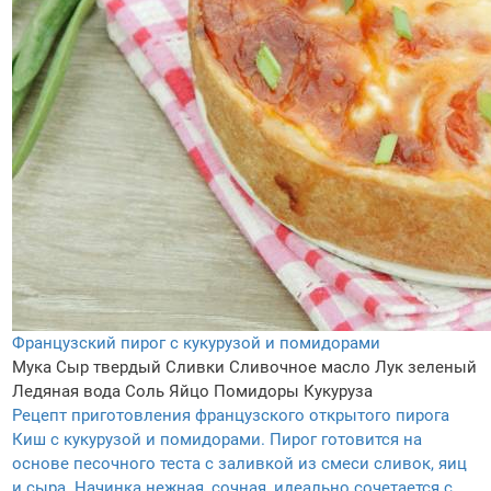
Французский пирог с кукурузой и помидорами
Мука
Сыр твердый
Сливки
Сливочное масло
Лук зеленый
Ледяная вода
Соль
Яйцо
Помидоры
Кукуруза
Рецепт приготовления французского открытого пирога
Киш с кукурузой и помидорами. Пирог готовится на
основе песочного теста с заливкой из смеси сливок, яиц
и сыра. Начинка нежная, сочная, идеально сочетается с