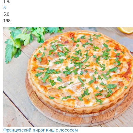
1 ч.
5
5.0
198
Французский пирог киш с лососем