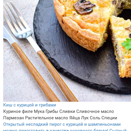
Киш с курицей и грибами
Куриное филе
Мука
Грибы
Сливки
Сливочное масло
Пармезан
Растительное масло
Яйца
Лук
Соль
Специи
Открытый несладкий пирог с курицей и шампиньонами
можно приготовить в качестве основного блюда! Сытный