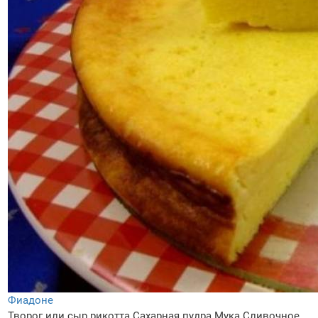
Фиадоне
Творог или сыр рикотта
Сахарная пудра
Мука
Сливочное