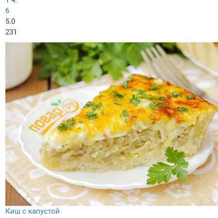
1 ч.
6
5.0
231
Киш с капустой