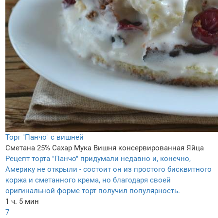
Торт "Панчо" с вишней
Сметана 25%
Сахар
Мука
Вишня консервированная
Яйца
Рецепт торта "Панчо" придумали недавно и, конечно,
Америку не открыли - состоит он из простого бисквитного
коржа и сметанного крема, но благодаря своей
оригинальной форме торт получил популярность.
1 ч. 5 мин
7