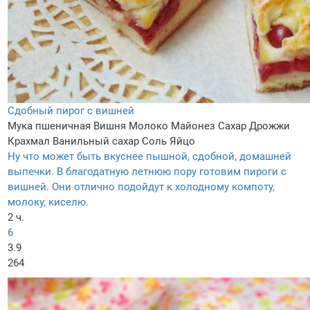
Сдобный пирог с вишней
Мука пшеничная
Вишня
Молоко
Майонез
Сахар
Дрожжи
Крахмал
Ванильный сахар
Соль
Яйцо
Ну что может быть вкуснее пышной, сдобной, домашней
выпечки. В благодатную летнюю пору готовим пироги с
вишней. Они отлично подойдут к холодному компоту,
молоку, киселю.
2 ч.
6
3.9
264