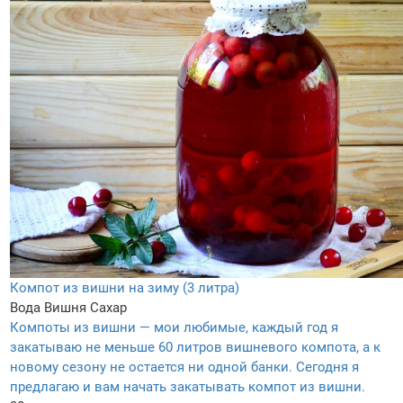
Компот из вишни на зиму (3 литра)
Вода
Вишня
Сахар
Компоты из вишни — мои любимые, каждый год я
закатываю не меньше 60 литров вишневого компота, а к
новому сезону не остается ни одной банки. Сегодня я
предлагаю и вам начать закатывать компот из вишни.