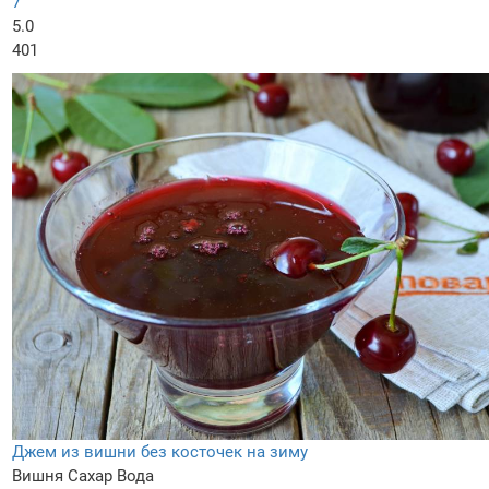
7
5.0
401
Джем из вишни без косточек на зиму
Вишня
Сахар
Вода