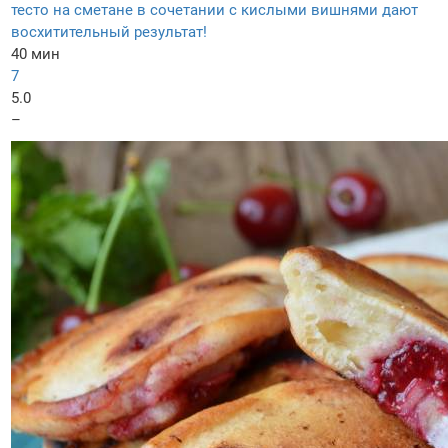
тесто на сметане в сочетании с кислыми вишнями дают
восхитительный результат!
40 мин
7
5.0
–