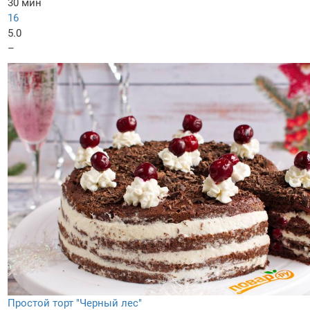
30 мин
16
5.0
–
Простой торт "Черный лес"