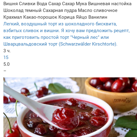
Вишня
Сливки
Вода
Сахар
Сахар
Мука
Вишневая настойка
Шоколад темный
Сахарная пудра
Масло сливочное
Крахмал
Какао-порошок
Корица
Яйцо
Ванилин
Легкий, воздушный торт из шоколадного бисквита,
взбитых сливок и вишни. Я хочу вам предложить рецепт,
как приготовить простой торт "Черный лес" или
Шварцвальдовский торт (Schwarzwälder Kirschtorte).
3 ч.
15
5.0
–