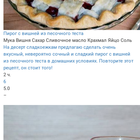
Пирог с вишней из песочного теста
Мука
Вишня
Сахар
Сливочное масло
Крахмал
Яйцо
Соль
На десерт сладкоежкам предлагаю сделать очень
вкусный, невероятно сочный и сладкий пирог с вишней
из песочного теста в домашних условиях. Повторите этот
рецепт, он стоит того!
2 ч.
6
5.0
–