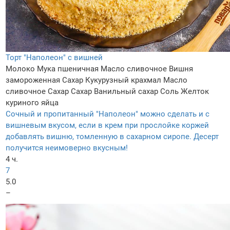
Торт "Наполеон" с вишней
Молоко
Мука пшеничная
Масло сливочное
Вишня
замороженная
Сахар
Кукурузный крахмал
Масло
сливочное
Сахар
Сахар
Ванильный сахар
Соль
Желток
куриного яйца
Сочный и пропитанный "Наполеон" можно сделать и с
вишневым вкусом, если в крем при прослойке коржей
добавлять вишню, томленную в сахарном сиропе. Десерт
получится неимоверно вкусным!
4 ч.
7
5.0
–