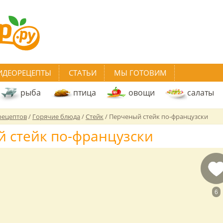
ИДЕОРЕЦЕПТЫ
СТАТЬИ
МЫ ГОТОВИМ
рыба
птица
овощи
салаты
рецептов
/
Горячие блюда
/
Стейк
/
Перченый стейк по-французски
 стейк по-французски
6