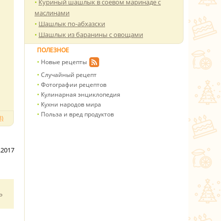
Куриный шашлык в соевом маринаде с
маслинами
Шашлык по-абхазски
Шашлык из баранины с овощами
ПОЛЕЗНОЕ
Новые рецепты
Случайный рецепт
Фотографии рецептов
Кулинарная энциклопедия
Кухни народов мира
Польза и вред продуктов
)
.2017
ь