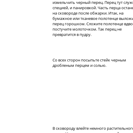
измельчить черный перец. Перец тут служ
специей, и панировкой. Часть перца остан
на сковороде после обжарки. Итак, на
бумажное или тканевое полотенце вылож
перец горошком. Сложите полотенце вдво
постучите молоточком. Так перец не
превратится в пудру.
Со всех сторон посыпьте стейк черным
дробленым перцем и солью.
В сковороду влейте немного растительног