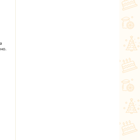
а
но.