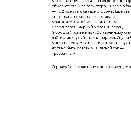
масла. На очень сильно разогретой сково
обжарьте стейк со всех сторон. Время обж
— по 2 минуты с каждой стороны. Еще раз
повторюсь: стейк нельзя отбивать
молоточком, чтоб мясо стало мягче.
Использовать черный молотый перец
(порошок) тоже нельзя. Обжаренному сте
дайте отдохнуть (не на сковороде). Спустя 
минут нарежьте на пластинки. Мясо внутр
должно быть розовым, а мясной сок —
прозрачным.
Сервируйте блюдо нарезанными овощами