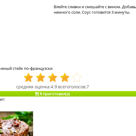
Влейте сливки и смешайте с вином. Добав
немного соли. Соус готовится 3 минуты.
ченый стейк по-французски
4.9
7
Я приготовил(а)
ет: