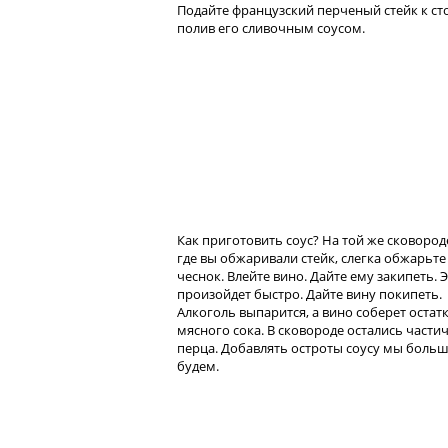
Подайте французский перченый стейк к сто
полив его сливочным соусом.
Как приготовить соус? На той же сковород
где вы обжаривали стейк, слегка обжарьте
чеснок. Влейте вино. Дайте ему закипеть. 
произойдет быстро. Дайте вину покипеть.
Алкоголь выпарится, а вино соберет остат
мясного сока. В сковороде остались части
перца. Добавлять остроты соусу мы больш
будем.