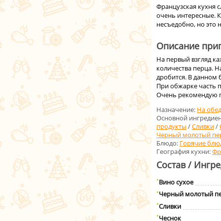
Французская кухня с
очень интересные. К
несъедобно, но это н
Описание приг
На первый взгляд ка
количества перца. На
дробится. В данном 
При обжарке часть п
Очень рекомендую п
Назначение:
На обе
Основной ингредиен
продукты
/
Сливки
/
Черный молотый пе
Блюдо:
Горячие блю
География кухни:
Фр
Состав / Ингр
Вино сухое
Черный молотый п
Сливки
Чеснок