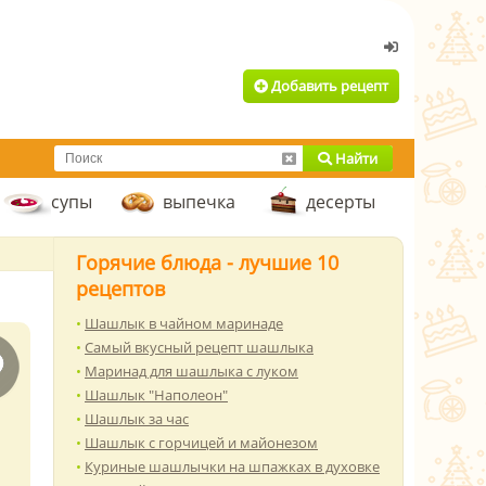
Добавить рецепт
Найти
супы
выпечка
десерты
Горячие блюда - лучшие 10
рецептов
Шашлык в чайном маринаде
Самый вкусный рецепт шашлыка
Маринад для шашлыка с луком
Шашлык "Наполеон"
Шашлык за час
Шашлык с горчицей и майонезом
Куриные шашлычки на шпажках в духовке