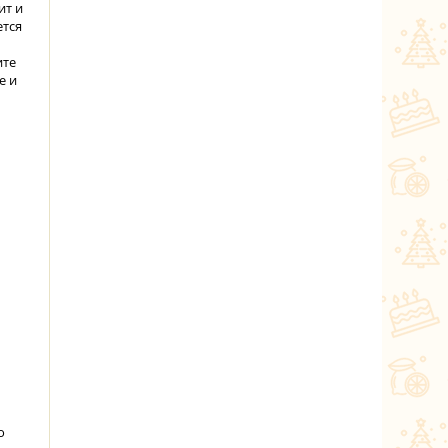
ит и
ется
ите
е и
о