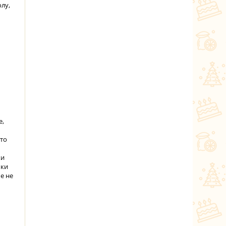
лу,
е,
Это
ки
чки
е не