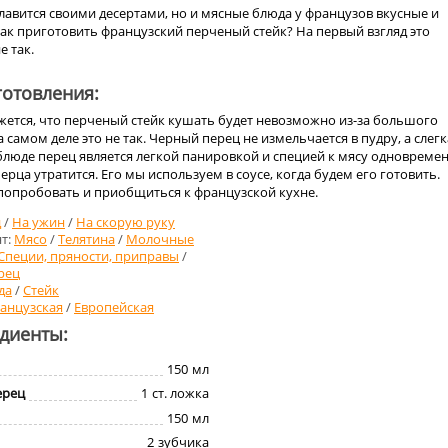
лавится своими десертами, но и мясные блюда у французов вкусные и
ак приготовить французский перченый стейк? На первый взгляд это
е так.
отовления:
жется, что перченый стейк кушать будет невозможно из-за большого
 самом деле это не так. Черный перец не измельчается в пудру, а слегк
блюде перец является легкой панировкой и специей к мясу одновремен
ерца утратится. Его мы используем в соусе, когда будем его готовить.
опробовать и приобщиться к французской кухне.
д
/
На ужин
/
На скорую руку
т:
Мясо
/
Телятина
/
Молочные
Специи, пряности, приправы
/
рец
да
/
Стейк
анцузская
/
Европейская
едиенты:
150
мл
ерец
1
ст. ложка
150
мл
2
зубчика