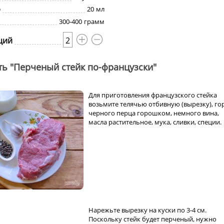
о
20
мл
300-400
грамм
ций
2
ть "Перченый стейк по-французски"
Для приготовления французского стейка
возьмите телячью отбивную (вырезку), го
черного перца горошком, немного вина,
масла растительное, мука, сливки, специи.
Нарежьте вырезку на куски по 3-4 см.
Поскольку стейк будет перченый, нужно