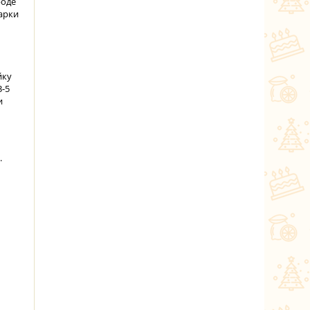
роде
арки
йку
3-5
и
.