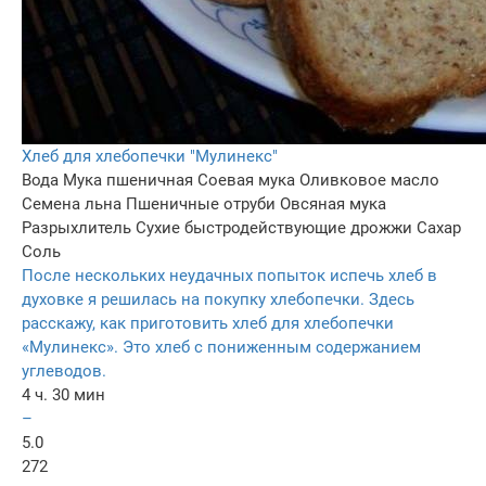
Хлеб для хлебопечки "Мулинекс"
Вода
Мука пшеничная
Соевая мука
Оливковое масло
Семена льна
Пшеничные отруби
Овсяная мука
Разрыхлитель
Сухие быстродействующие дрожжи
Сахар
Соль
После нескольких неудачных попыток испечь хлеб в
духовке я решилась на покупку хлебопечки. Здесь
расскажу, как приготовить хлеб для хлебопечки
«Мулинекс». Это хлеб с пониженным содержанием
углеводов.
4 ч. 30 мин
–
5.0
272