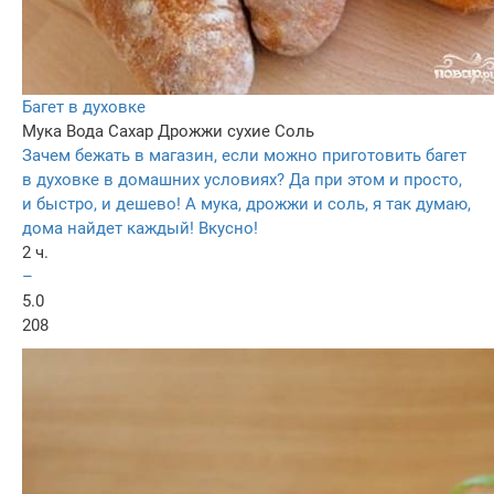
Багет в духовке
Мука
Вода
Сахар
Дрожжи сухие
Соль
Зачем бежать в магазин, если можно приготовить багет
в духовке в домашних условиях? Да при этом и просто,
и быстро, и дешево! А мука, дрожжи и соль, я так думаю,
дома найдет каждый! Вкусно!
2 ч.
–
5.0
208