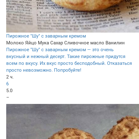
Пирожное "Шу" с заварным кремом
Молоко
Яйцо
Мука
Сахар
Сливочное масло
Ванилин
Пирожное "Шу" с заварным кремом — это очень
вкусный и нежный десерт. Такие пирожные придутся
всем по вкусу. Их вкус просто бесподобный. Отказаться
просто невозможно. Попробуйте!
2 ч.
6
5.0
–