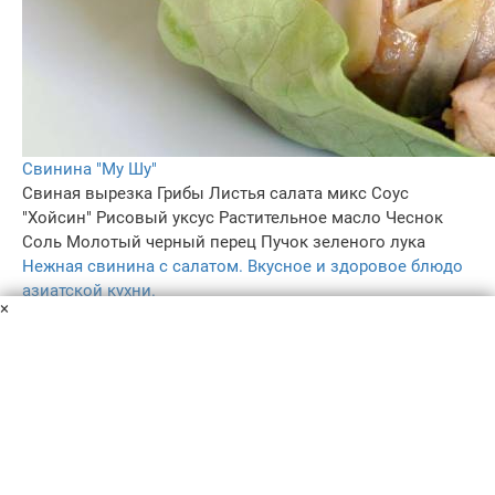
Свинина "Му Шу"
Свиная вырезка
Грибы
Листья салата микс
Соус
"Хойсин"
Рисовый уксус
Растительное масло
Чеснок
Соль
Молотый черный перец
Пучок зеленого лука
Нежная свинина с салатом. Вкусное и здоровое блюдо
азиатской кухни.
×
30 мин
–
5.0
–