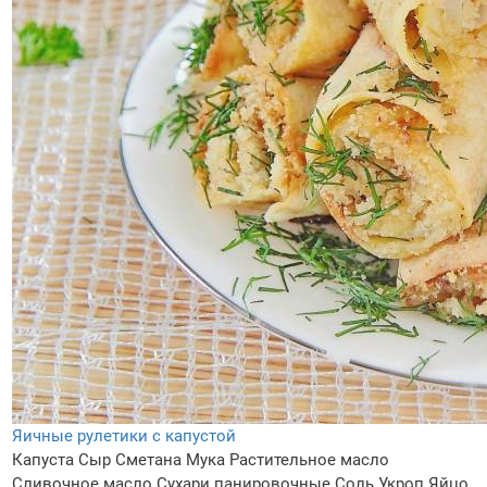
Яичные рулетики с капустой
Капуста
Сыр
Сметана
Мука
Растительное масло
Сливочное масло
Сухари панировочные
Соль
Укроп
Яйцо