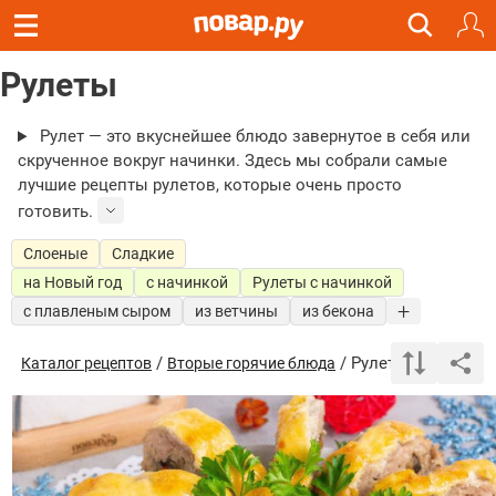
Рулеты
Рулет — это вкуснейшее блюдо завернутое в себя или
скрученное вокруг начинки. Здесь мы собрали самые
лучшие рецепты рулетов, которые очень просто
готовить.
Слоеные
Сладкие
на Новый год
с начинкой
Рулеты с начинкой
с плавленым сыром
из ветчины
из бекона
/
/ Рулеты
Каталог рецептов
Вторые горячие блюда