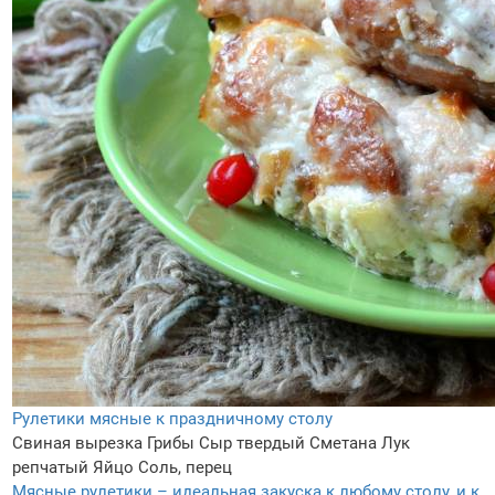
Рулетики мясные к праздничному столу
Свиная вырезка
Грибы
Сыр твердый
Сметана
Лук
репчатый
Яйцо
Соль, перец
Мясные рулетики – идеальная закуска к любому столу, и к