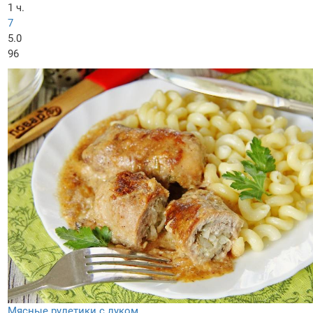
1 ч.
7
5.0
96
Мясные рулетики с луком