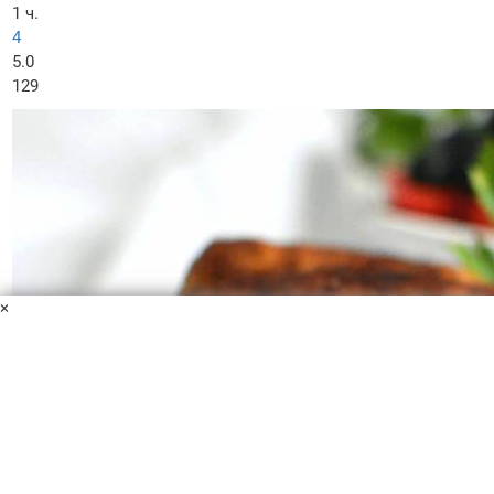
1 ч.
4
5.0
129
×