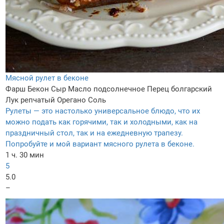
Мясной рулет в беконе
Фарш
Бекон
Сыр
Масло подсолнечное
Перец болгарский
Лук репчатый
Орегано
Соль
Рулеты — это настолько универсальное блюдо, что их
можно подать как горячими, так и холодными, как на
праздничный стол, так и на ежедневную трапезу.
Попробуйте и мой вариант мясного рулета в беконе.
1 ч. 30 мин
5
5.0
–