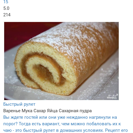
15
5.0
214
Быстрый рулет
Варенье
Мука
Сахар
Яйца
Сахарная пудра
Вы ждете гостей или они уже нежданно нагрянули на
порог? Тогда есть вариант, чем можно побаловать их к
чаю - это быстрый рулет в домашних условиях. Рецепт его