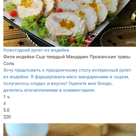
Новогодний рулет из индейки
Филе индейки
Сыр твердый
Мандарин
Прованские травы
Соль
Хочу предложить к праздничному столу интересный рулет
из индейки. Я фаршировала мясо мандаринами и сыром,
получилось сладко и вкусно! Оцените мое блюдо,
делитесь впечатлениями в комментариях.
1 ч.
8
5.0
220