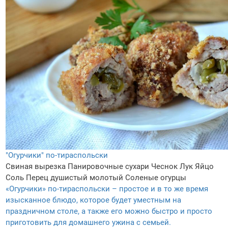
"Огурчики" по-тираспольски
Свиная вырезка
Панировочные сухари
Чеснок
Лук
Яйцо
Соль
Перец душистый молотый
Соленые огурцы
«Огурчики» по-тираспольски – простое и в то же время
изысканное блюдо, которое будет уместным на
праздничном столе, а также его можно быстро и просто
приготовить для домашнего ужина с семьей.