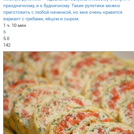
праздничному, и к будничному. Такие рулетики можно
приготовить с любой начинкой, но мне очень нравится
вариант с грибами, яйцом и сыром.
1 ч. 10 мин
6
5.0
142