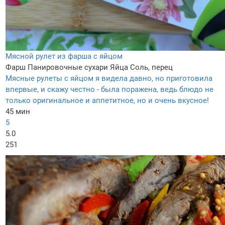
Мясной рулет из фарша с яйцом
Фарш
Панировочные сухари
Яйца
Соль, перец
Мясные рулеты с яйцом я видела давно, но приготовила
впервые, и скажу честно - была поражена, ведь блюдо не
только оригинальное и аппетитное, но и очень вкусное!
45 мин
5
5.0
251