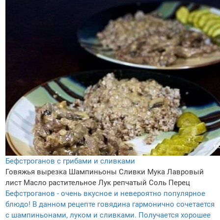
Бефстроганов с грибами и сливками
Говяжья вырезка
Шампиньоны
Сливки
Мука
Лавровый
лист
Масло растительное
Лук репчатый
Соль
Перец
Бефстроганов - очень вкусное и невероятно популярное
блюдо! В данном рецепте говядина гармонично сочетается
с шампиньонами, луком и сливками. Получается хорошее