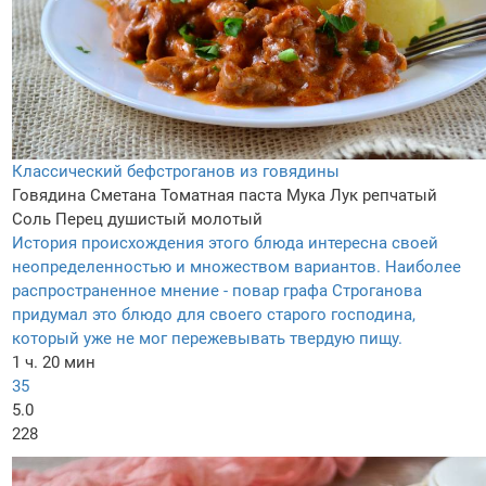
Классический бефстроганов из говядины
Говядина
Сметана
Томатная паста
Мука
Лук репчатый
Соль
Перец душистый молотый
История происхождения этого блюда интересна своей
неопределенностью и множеством вариантов. Наиболее
распространенное мнение - повар графа Строганова
придумал это блюдо для своего старого господина,
который уже не мог пережевывать твердую пищу.
1 ч. 20 мин
35
5.0
228