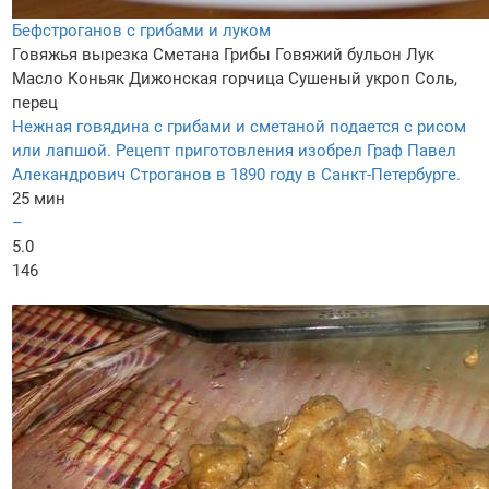
Бефстроганов с грибами и луком
Говяжья вырезка
Сметана
Грибы
Говяжий бульон
Лук
Масло
Коньяк
Дижонская горчица
Сушеный укроп
Соль,
перец
Нежная говядина с грибами и сметаной подается с рисом
или лапшой. Рецепт приготовления изобрел Граф Павел
Алекандрович Строганов в 1890 году в Санкт-Петербурге.
25 мин
–
5.0
146