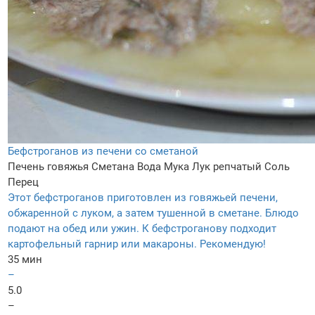
Бефстроганов из печени со сметаной
Печень говяжья
Сметана
Вода
Мука
Лук репчатый
Соль
Перец
Этот бефстроганов приготовлен из говяжьей печени,
обжаренной с луком, а затем тушенной в сметане. Блюдо
подают на обед или ужин. К бефстроганову подходит
картофельный гарнир или макароны. Рекомендую!
35 мин
–
5.0
–