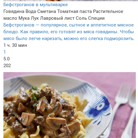
Бефстроганов в мультиварке
Говядина
Вода
Сметана
Томатная паста
Растительное
масло
Мука
Лук
Лавровый лист
Соль
Специи
Бефстроганов — популярное, сытное и аппетитное мясное
блюдо. Как правило, его готовят из мяса говядины. Чтобы
мясо было легче нарезать, можно его слегка подморозить.
1 ч. 30 мин
1
5.0
202