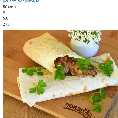
рецепт, попробуйте!
50 мин
9
5.0
213