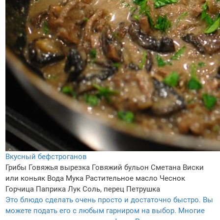
Вкусный бефстроганов
Грибы
Говяжья вырезка
Говяжий бульон
Сметана
Виски
или коньяк
Вода
Мука
Растительное масло
Чеснок
Горчица
Паприка
Лук
Соль, перец
Петрушка
Это блюдо сделать очень просто и достаточно быстро. Вы
можете подать его с любым гарниром на выбор. Многие