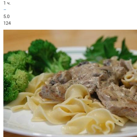
1 ч.
–
5.0
124