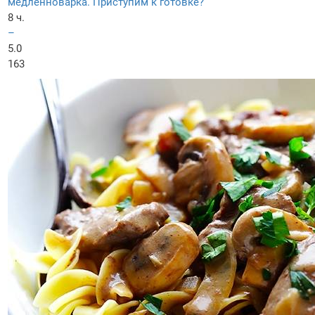
медленноварка. Приступим к готовке?
8 ч.
–
5.0
163