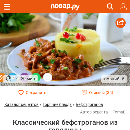
1 ч. 20 мин
6
/
/
Каталог рецептов
Горячие блюда
Бефстроганов
TomaB
Классический бефстроганов из