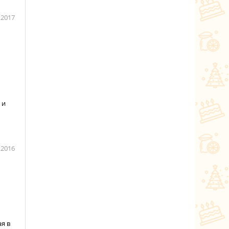
.2017
 и
.2016
я в