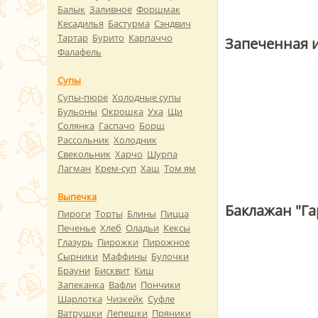
Балык
Заливное
Форшмак
Кесадилья
Бастурма
Сэндвич
Тартар
Бурито
Карпаччо
Запеченная 
Фалафель
Супы
Супы-пюре
Холодные супы
Бульоны
Окрошка
Уха
Щи
Солянка
Гаспачо
Борщ
Рассольник
Холодник
Свекольник
Харчо
Шурпа
Лагман
Крем-суп
Хаш
Том ям
Выпечка
Баклажан "Г
Пироги
Торты
Блины
Пицца
Печенье
Хлеб
Оладьи
Кексы
Глазурь
Пирожки
Пирожное
Сырники
Маффины
Булочки
Брауни
Бисквит
Киш
Запеканка
Вафли
Пончики
Шарлотка
Чизкейк
Суфле
Ватрушки
Лепешки
Пряники