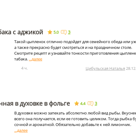
бака с аджикой
3
5.0
Такой цыпленок отлично подойдет для семейного обеда или уж
а также прекрасно будет смотреться и на праздничном столе.
Смотрите рецепт и узнавайте тонкости приготовления цыплен
табака.
4 ч.
Цибульская Наталья
28.12
нная в духовке в фольге
3
4.4
В духовке можно запекать абсолютно любой вид рыбы. Вкусне
всего она получается, если ее готовить целиком. Тогда рыбка б
сочной и ароматной. Обязательно добавьте к ней лимончик.