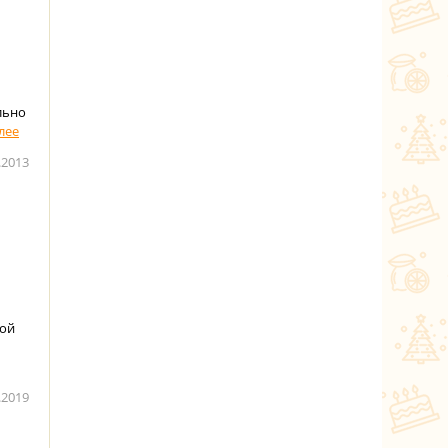
льно
.2013
шой
.2019