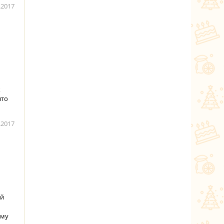
.2017
к
ято
.2017
ой
ому