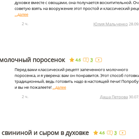
духовке вместе с овощами, она получается восхитительной. О
советую взять на вооружение этот простой и классический реце
2 ч.
Юлия Мальченко
28.09
молочный поросенок
3
4.6
Перед вами классический рецепт запеченного молочного
поросенка, и я уверена: вам он понравится. Этот способ готовки
традиционный, ведь готовить надо в настоящей печи! Попробу
и вы не пожалеете!
2 ч.
Даша Петрова
30.07
 свининой и сыром в духовке
3
4.6