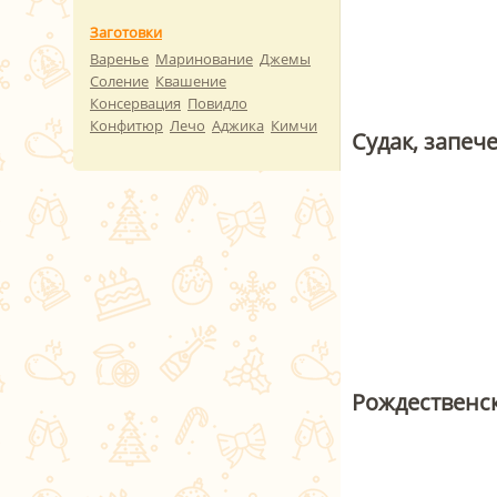
Заготовки
Варенье
Маринование
Джемы
Соление
Квашение
Консервация
Повидло
Конфитюр
Лечо
Аджика
Кимчи
Судак, запе
Рождественск