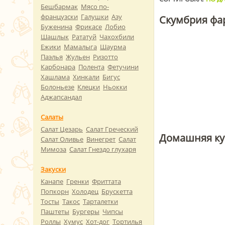
Бешбармак
Мясо по-
французски
Галушки
Азу
Скумбрия фа
Буженина
Фрикасе
Лобио
Шашлык
Рататуй
Чахохбили
Ежики
Мамалыга
Шаурма
Паэлья
Жульен
Ризотто
Карбонара
Полента
Фетучини
Хашлама
Хинкали
Бигус
Болоньезе
Клецки
Ньокки
Аджапсандал
Салаты
Салат Цезарь
Салат Греческий
Домашняя ку
Салат Оливье
Винегрет
Салат
Мимоза
Салат Гнездо глухаря
Закуски
Канапе
Гренки
Фриттата
Попкорн
Холодец
Брускетта
Тосты
Такос
Тарталетки
Паштеты
Бургеры
Чипсы
Роллы
Хумус
Хот-дог
Тортилья