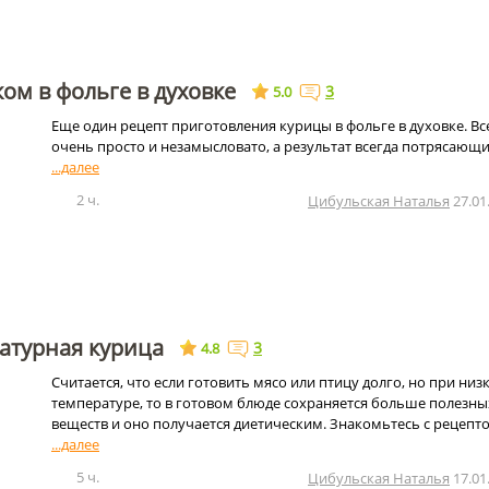
ом в фольге в духовке
3
5.0
Еще один рецепт приготовления курицы в фольге в духовке. Вс
очень просто и незамысловато, а результат всегда потрясающи
2 ч.
Цибульская Наталья
27.01
атурная курица
3
4.8
Считается, что если готовить мясо или птицу долго, но при низ
температуре, то в готовом блюде сохраняется больше полезны
веществ и оно получается диетическим. Знакомьтесь с рецепт
5 ч.
Цибульская Наталья
17.01