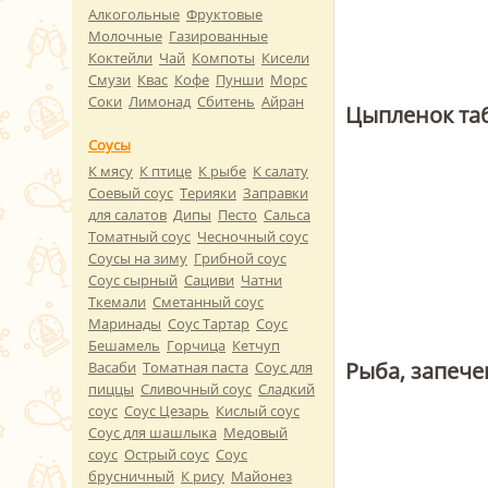
Алкогольные
Фруктовые
Молочные
Газированные
Коктейли
Чай
Компоты
Кисели
Смузи
Квас
Кофе
Пунши
Морс
Соки
Лимонад
Сбитень
Айран
Цыпленок та
Соусы
К мясу
К птице
К рыбе
К салату
Соевый соус
Терияки
Заправки
для салатов
Дипы
Песто
Сальса
Томатный соус
Чесночный соус
Соусы на зиму
Грибной соус
Соус сырный
Сациви
Чатни
Ткемали
Сметанный соус
Маринады
Соус Тартар
Соус
Бешамель
Горчица
Кетчуп
Рыба, запече
Васаби
Томатная паста
Соус для
пиццы
Сливочный соус
Сладкий
соус
Соус Цезарь
Кислый соус
Соус для шашлыка
Медовый
соус
Острый соус
Соус
брусничный
К рису
Майонез