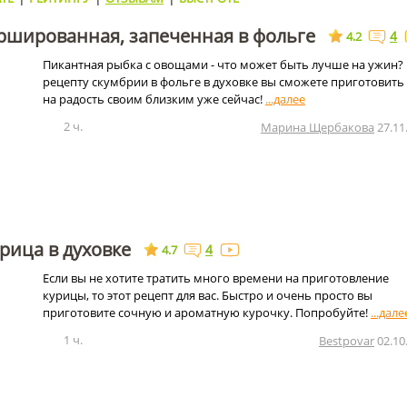
ршированная, запеченная в фольге
4
4.2
Пикантная рыбка с овощами - что может быть лучше на ужин?
рецепту скумбрии в фольге в духовке вы сможете приготовить
на радость своим близким уже сейчас!
2 ч.
Марина Щербакова
27.11
рица в духовке
4
4.7
Если вы не хотите тратить много времени на приготовление
курицы, то этот рецепт для вас. Быстро и очень просто вы
приготовите сочную и ароматную курочку. Попробуйте!
1 ч.
Bestpovar
02.10