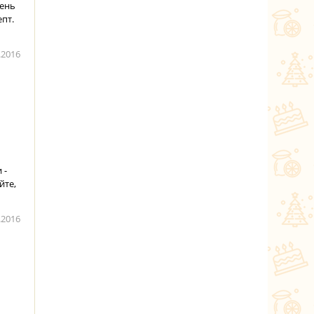
чень
пт.
.2016
 -
йте,
.2016