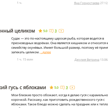
1 ч.
Яна Горностаева
27.12
ченный целиком
3
5.0
Судак — это по-настоящему царская рыба, которая водится в
пресноводных водоёмах. Она является хищником и относится 
семейству окунёвых. Имеет большой размер, поэтому её прин
запекать целиком.
1 ч. 15 мин
Джулия Ветрина
13.06
ий гусь с яблоками
3
5.0
Мои близкие просто обожают, когда я делаю гуся с карамельн
корочкой. Расскажу, как приготовить рождественского гуся с
яблоками. Такое блюдо можно сделать на праздник или к тепл