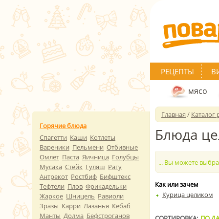
РЕЦЕПТЫ
В
мясо
Главная
/
Каталог 
Горячие блюда
Блюда ц
Спагетти
Каши
Котлеты
Вареники
Пельмени
Отбивные
Омлет
Паста
Яичница
Голубцы
... Вы можете выбр
Мусака
Стейк
Гуляш
Рагу
Антрекот
Ростбиф
Бифштекс
Как или зачем
Тефтели
Плов
Фрикадельки
Курица целиком
Жаркое
Шницель
Равиоли
Зразы
Карри
Лазанья
Кебаб
Манты
Долма
Бефстроганов
СОРТИРОВКА:
ПО ДА