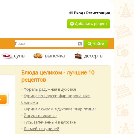
Добавить рецепт
Найти
супы
выпечка
десерты
Блюда целиком - лучшие 10
рецептов
Форель радужная в духовке
Курица по-царски, фаршированная
блинами
Курица с сыром в духовке "Жар птица"
Йогурт в термосе
Гусь, запеченный в духовке
Ло-мейн с курицей