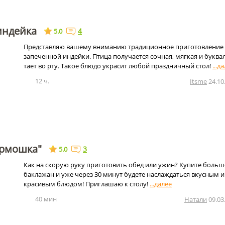
индейка
4
5.0
Представляю вашему вниманию традиционное приготовление
запеченной индейки. Птица получается сочная, мягкая и буква
тает во рту. Такое блюдо украсит любой праздничный стол!
12 ч.
Itsme
24.10
армошка"
3
5.0
Как на скорую руку приготовить обед или ужин? Купите боль
баклажан и уже через 30 минут будете наслаждаться вкусным и
красивым блюдом! Приглашаю к столу!
40 мин
Натали
09.03