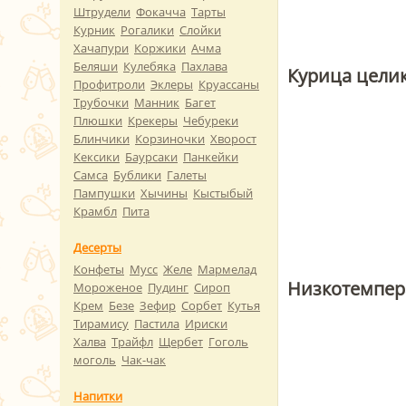
Штрудели
Фокачча
Тарты
Курник
Рогалики
Слойки
Хачапури
Коржики
Ачма
Беляши
Кулебяка
Пахлава
Курица целик
Профитроли
Эклеры
Круассаны
Трубочки
Манник
Багет
Плюшки
Крекеры
Чебуреки
Блинчики
Корзиночки
Хворост
Кексики
Баурсаки
Панкейки
Самса
Бублики
Галеты
Пампушки
Хычины
Кыстыбый
Крамбл
Пита
Десерты
Конфеты
Мусс
Желе
Мармелад
Низкотемпер
Мороженое
Пудинг
Сироп
Крем
Безе
Зефир
Сорбет
Кутья
Тирамису
Пастила
Ириски
Халва
Трайфл
Щербет
Гоголь
моголь
Чак-чак
Напитки