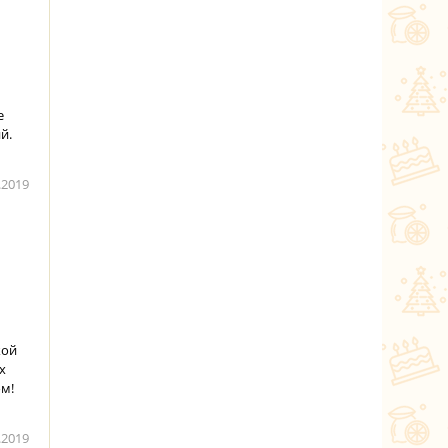
е
й.
.2019
кой
х
ом!
.2019