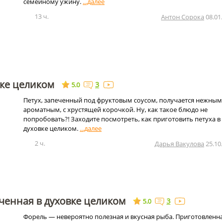
семейному ужину.
13 ч.
Антон Сорока
08.01
вке целиком
3
5.0
Петух, запеченный под фруктовым соусом, получается нежным
ароматным, с хрустящей корочкой. Ну, как такое блюдо не
попробовать?! Заходите посмотреть, как приготовить петуха в
духовке целиком.
2 ч.
Дарья Вакулова
25.10
ченная в духовке целиком
3
5.0
Форель — невероятно полезная и вкусная рыба. Приготовленна