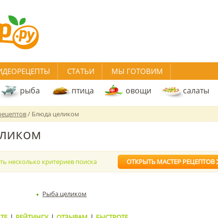
ИДЕОРЕЦЕПТЫ
СТАТЬИ
МЫ ГОТОВИМ
рыба
птица
овощи
салаты
рецептов
/ Блюда целиком
еликом
ать несколько критериев поиска
ОТКРЫТЬ МАСТЕР РЕЦЕПТОВ
Рыба целиком
ТЕ
|
РЕЙТИНГУ
|
ОТЗЫВАМ
|
БЫСТРОТЕ