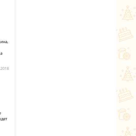
ина,
ка
.2018
е
удет