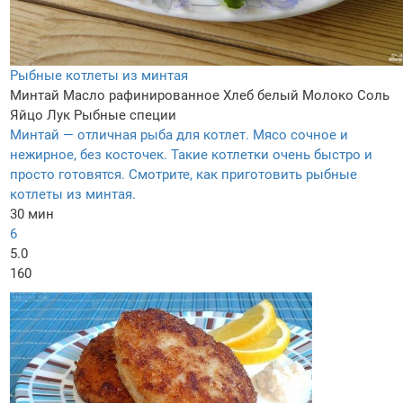
Рыбные котлеты из минтая
Минтай
Масло рафинированное
Хлеб белый
Молоко
Соль
Яйцо
Лук
Рыбные специи
Минтай — отличная рыба для котлет. Мясо сочное и
нежирное, без косточек. Такие котлетки очень быстро и
просто готовятся. Смотрите, как приготовить рыбные
котлеты из минтая.
30 мин
6
5.0
160