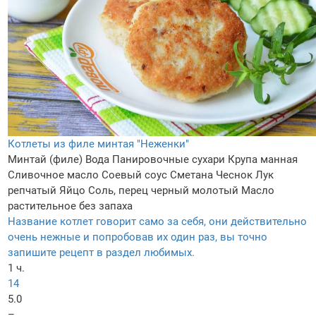
Котлеты из филе минтая "Неженки"
Минтай (филе)
Вода
Панировочные сухари
Крупа манная
Сливочное масло
Соевый соус
Сметана
Чеснок
Лук
репчатый
Яйцо
Соль, перец черный молотый
Масло
растительное без запаха
Название котлет говорит само за себя, они действительно
очень нежные и попробовав их один раз, вы точно
запишите рецепт в раздел любимых.
1 ч.
14
5.0
–