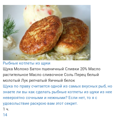
Рыбные котлеты из щуки
Щука
Молоко
Батон пшеничный
Сливки 20%
Масло
растительное
Масло сливочное
Соль
Перец белый
молотый
Лук репчатый
Яичный белок
Щука по праву считается одной из самых вкусных рыб, но
знаете ли вы как сделать рыбные котлеты из щуки из нее
невероятно сочными и нежными? Если нет, то я с
удовольствие раскрою вам этот секрет.
1 ч.
14