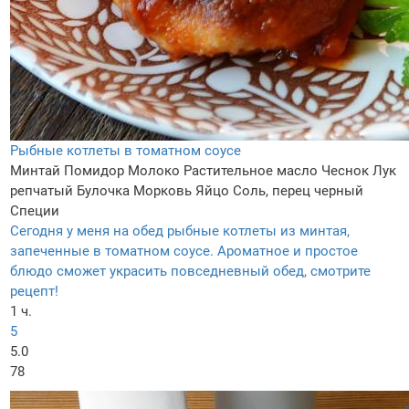
Рыбные котлеты в томатном соусе
Минтай
Помидор
Молоко
Растительное масло
Чеснок
Лук
репчатый
Булочка
Морковь
Яйцо
Соль, перец черный
Специи
Сегодня у меня на обед рыбные котлеты из минтая,
запеченные в томатном соусе. Ароматное и простое
блюдо сможет украсить повседневный обед, смотрите
рецепт!
1 ч.
5
5.0
78