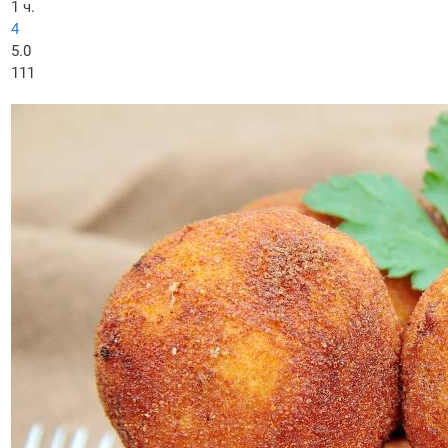
1 ч.
4
5.0
111