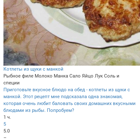
Котлеты из щуки с манкой
Рыбное филе
Молоко
Манка
Сало
Яйцо
Лук
Соль и
специи
Приготовьте вкусное блюдо на обед - котлеты из щуки с
манкой. Этот рецепт мне подсказала одна знакомая,
которая очень любит баловать своих домашних вкусными
блюдами из рыбы. Попробуем?
1 ч.
5
5.0
–