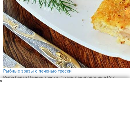
Рыбные зразы с печенью трески
Рыба белая
Печень трески
Сухари панировочные
Сок
×
лимона
Масло сливочное
Лук
Яйцо
Нежные, сочные, с полезной начинкой из печени трески…
такие рыбные зразы понравятся и маленьким детям, и
взрослым дегустаторам. Рекомендую вам разнообразить
меню и приготовить такие рыбные зразы.
10 мин
4
5.0