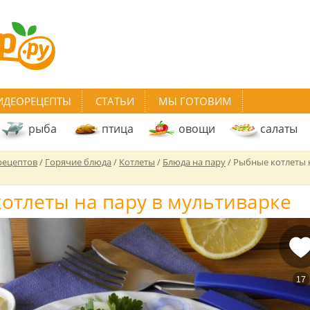
ИДЕОРЕЦЕПТЫ
СТАТЬИ
МЫ ГОТОВИМ
рыба
птица
овощи
салаты
рецептов
/
Горячие блюда
/
Котлеты
/
Блюда на пару
/
Рыбные котлеты 
отлеты на пару в мультиварке
17