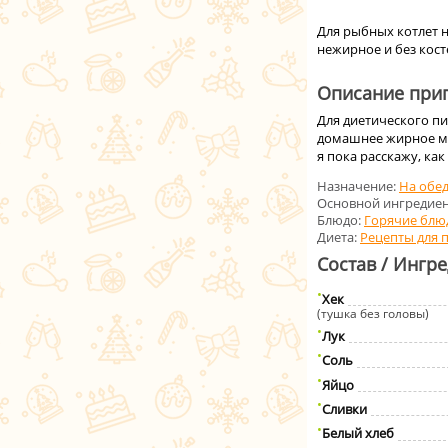
Для рыбных котлет н
нежирное и без кост
Описание приг
Для диетического п
домашнее жирное мо
я пока расскажу, ка
Назначение:
На обе
Основной ингредиен
Блюдо:
Горячие блю
Диета:
Рецепты для 
Состав / Ингр
Хек
(тушка без головы)
Лук
Соль
Яйцо
Сливки
Белый хлеб