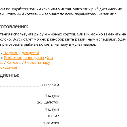
ам понадобятся тушки хека или минтая. Мясо этих рыб диетические,
ей. Отличный котлетный вариант по всем параметрам, не так ли?
отовления:
итания используйте рыбу н жирных сортов. Сливки можно заменить на
локо. Вкус котлет можно разнообразить различными специями. Удачи
к приготовить рыбные котлеты на пару в мультиварке.
д
/
На ужин
/
Для детей
т:
Рыба и морепродукты
/
Хек
да
/
Котлеты
/
Блюда на пару
похудения
едиенты:
800
грамм
1
штука
2-3
щепоток
1
штука
100
мл
1
ломтик