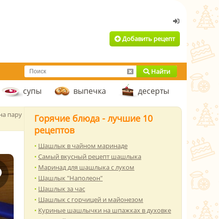
Добавить рецепт
Найти
супы
выпечка
десерты
на пару
Горячие блюда - лучшие 10
рецептов
Шашлык в чайном маринаде
Самый вкусный рецепт шашлыка
Маринад для шашлыка с луком
Шашлык "Наполеон"
Шашлык за час
Шашлык с горчицей и майонезом
Куриные шашлычки на шпажках в духовке