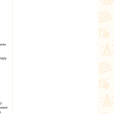
 или
пару
шу
время
е