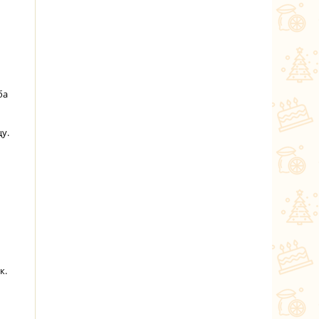
ба
у.
к.