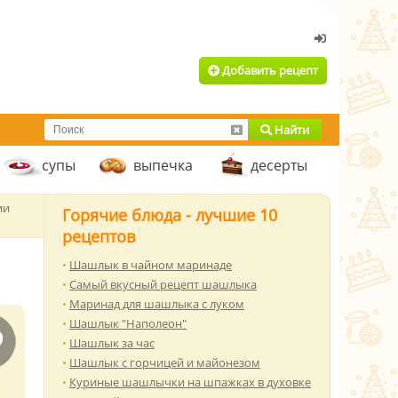
Добавить рецепт
Найти
супы
выпечка
десерты
ии
Горячие блюда - лучшие 10
рецептов
Шашлык в чайном маринаде
Самый вкусный рецепт шашлыка
Маринад для шашлыка с луком
Шашлык "Наполеон"
Шашлык за час
Шашлык с горчицей и майонезом
Куриные шашлычки на шпажках в духовке