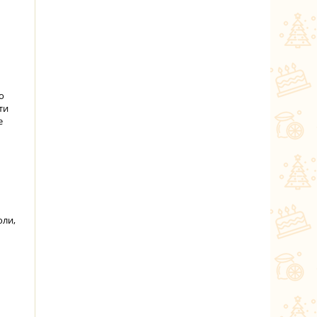
о
ти
е
оли,