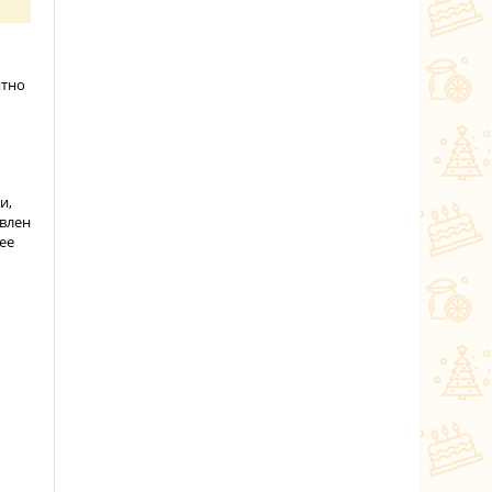
ятно
и,
овлен
ее