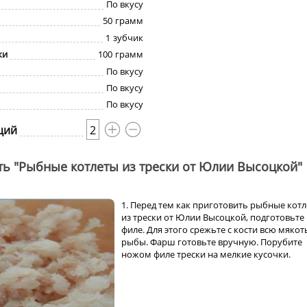
По вкусу
50
грамм
1
зубчик
ки
100
грамм
По вкусу
По вкусу
По вкусу
ций
2
ть "Рыбные котлеты из трески от Юлии Высоцкой"
1. Перед тем как приготовить рыбные кот
из трески от Юлии Высоцкой, подготовьте
филе. Для этого срежьте с кости всю мякот
рыбы. Фарш готовьте вручную. Порубите
ножом филе трески на мелкие кусочки.