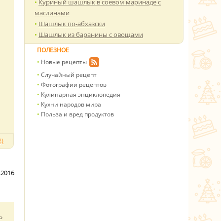
Куриный шашлык в соевом маринаде с
маслинами
Шашлык по-абхазски
Шашлык из баранины с овощами
ПОЛЕЗНОЕ
Новые рецепты
Случайный рецепт
Фотографии рецептов
Кулинарная энциклопедия
Кухни народов мира
Польза и вред продуктов
)
.2016
ь