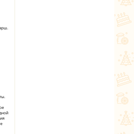
арш.
ты.
ое
одной
ния
те