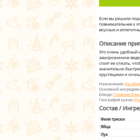
Если вы решили пор
повнимательнее к э
вкусные и аппетитны
Описание приг
Это очень удобный 
замороженном виде т
стоит ее отжать, чт
значительно быстрее
хрустящими и сочны
Назначение:
На обе
Основной ингредиен
Блюдо:
Горячие блю
География кухни:
Ру
Состав / Ингр
Филе трески
Яйца
Лук