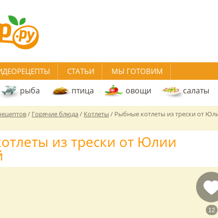
ИДЕОРЕЦЕПТЫ
СТАТЬИ
МЫ ГОТОВИМ
рыба
птица
овощи
салаты
рецептов
/
Горячие блюда
/
Котлеты
/
Рыбные котлеты из трески от Юл
отлеты из трески от Юлии
й
12