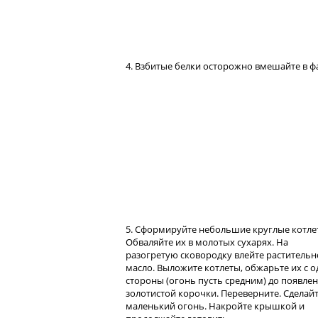
4. Взбитые белки осторожно вмешайте в ф
5. Сформируйте небольшие круглые котле
Обваляйте их в молотых сухарях. На
разогретую сковородку влейте растительн
масло. Выложите котлеты, обжарьте их с 
стороны (огонь пусть средним) до появле
золотистой корочки. Переверните. Сделай
маленький огонь. Накройте крышкой и