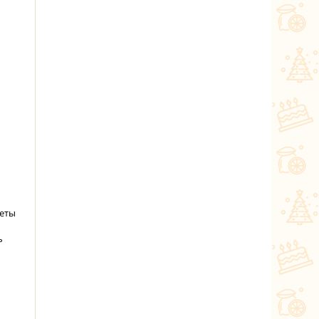
леты
ь