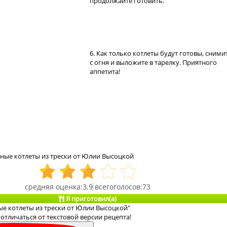
продолжайте готовить.
6. Как только котлеты будут готовы, сними
с огня и выложите в тарелку. Приятного
аппетита!
ные котлеты из трески от Юлии Высоцкой
3.9
73
Я приготовил(а)
ые котлеты из трески от Юлии Высоцкой"
отличаться от текстовой версии рецепта!