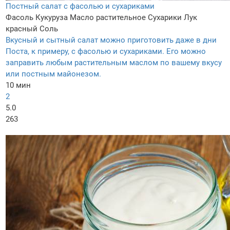
Постный салат с фасолью и сухариками
Фасоль
Кукуруза
Масло растительное
Сухарики
Лук
красный
Соль
Вкусный и сытный салат можно приготовить даже в дни
Поста, к примеру, с фасолью и сухариками. Его можно
заправить любым растительным маслом по вашему вкусу
или постным майонезом.
10 мин
2
5.0
263