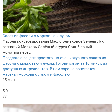
Салат из фасоли с морковью и луком
Фасоль консервированая
Масло оливковое
Зелень
Лук
репчатый
Морковь
Солёный огурец
Соль
Черный
молотый перец
Предлагаю рецепт простого, но очень вкусного салата из
фасоли с морковью и луком. Готовится он за 10 минут, из
доступных ингредиентов. В нем хорошо сочетается
жареная морковь с луком и фасолью.
15 мин
1
5.0
77