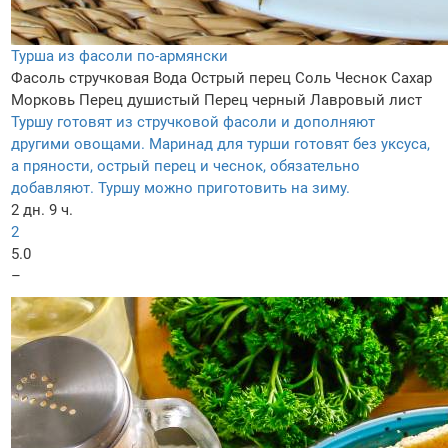
Турша из фасоли по-армянски
Фасоль стручковая
Вода
Острый перец
Соль
Чеснок
Сахар
Морковь
Перец душистый
Перец черный
Лавровый лист
Туршу готовят из стручковой фасоли и дополняют
другими овощами. Маринад для турши готовят без уксуса,
а пряности, острый перец и чеснок, обязательно
добавляют. Туршу можно приготовить на зиму.
2 дн. 9 ч.
2
5.0
–