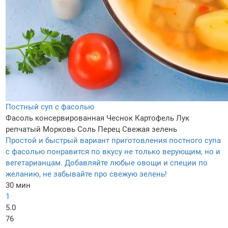
Постный суп с фасолью
Фасоль консервированная
Чеснок
Картофель
Лук
репчатый
Морковь
Соль
Перец
Свежая зелень
Простой и быстрый вариант приготовления постного супа
с фасолью понравится по вкусу не только верующим, но и
вегетарианцам. Добавляйте любые овощи и специи по
желанию, не забывайте про свежую зелень!
30 мин
1
5.0
76