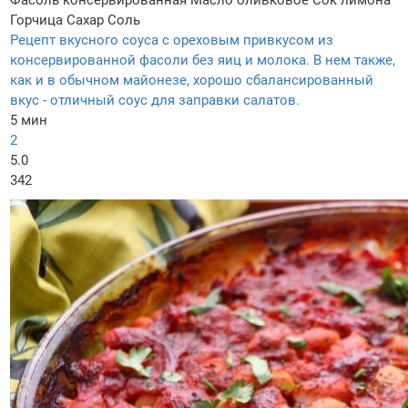
Фасоль консервированная
Масло оливковое
Сок лимона
Горчица
Сахар
Соль
Рецепт вкусного соуса с ореховым привкусом из
консервированной фасоли без яиц и молока. В нем также,
как и в обычном майонезе, хорошо сбалансированный
вкус - отличный соус для заправки салатов.
5 мин
2
5.0
342