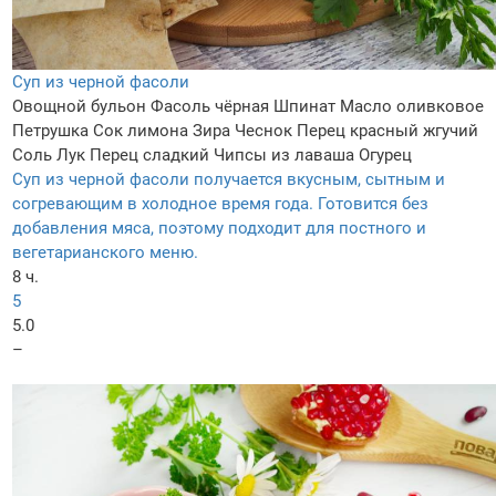
Суп из черной фасоли
Овощной бульон
Фасоль чёрная
Шпинат
Масло оливковое
Петрушка
Сок лимона
Зира
Чеснок
Перец красный жгучий
Соль
Лук
Перец сладкий
Чипсы из лаваша
Огурец
Суп из черной фасоли получается вкусным, сытным и
согревающим в холодное время года. Готовится без
добавления мяса, поэтому подходит для постного и
вегетарианского меню.
8 ч.
5
5.0
–