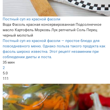
Постный суп из красной фасоли
Вода
Фасоль красная консервированная
Подсолнечное
масло
Картофель
Морковь
Лук репчатый
Соль
Перец
черный молотый
Постный суп из красной фасоли — простое блюдо для
повседневного меню. Однако польза такого продукта как
фасоль широко известна. Этот рецепт незаменим при
соблюдении диеты и поста.
35 мин
2
5.0
111