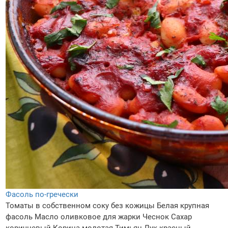
Фасоль по-гречески
Томаты в собственном соку без кожицы
Белая крупная
фасоль
Масло оливковое для жарки
Чеснок
Сахар