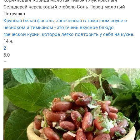
коричневый
Корица молотая
Тимьян
Лук красный
Сельдерей черешковый стебель
Соль
Перец молотый
Петрушка
Крупная белая фасоль, запеченная в томатном соусе с
чесноком и тимьяном - это очень вкусное блюдо
греческой кухни, которое легко повторить у себя на кухне.
14 ч.
2
5.0
–