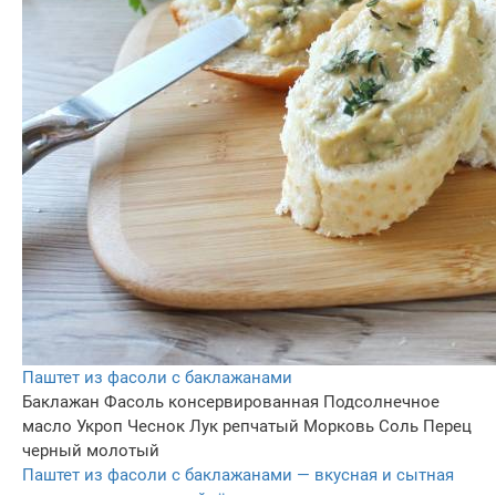
Паштет из фасоли с баклажанами
Баклажан
Фасоль консервированная
Подсолнечное
масло
Укроп
Чеснок
Лук репчатый
Морковь
Соль
Перец
черный молотый
Паштет из фасоли с баклажанами — вкусная и сытная