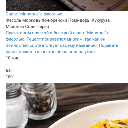
Cалат "Минутка" с фасолью
Фасоль
Морковь по-корейски
Помидоры
Кукуруза
Майонез
Соль
Перец
Приготовим простой и быстрый салат "Минутка" с
фасолью. Рецепт понравится многим, так как он
полностью соответствует своему названию. Подавать
салат можно в качестве обеда или на ужин.
10 мин
–
5.0
180