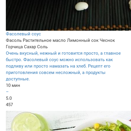
Фасолевый соус
Фасоль
Растительное масло
Лимонный сок
Чеснок
Горчица
Сахар
Соль
Очень вкусный, нежный и готовится просто, а главное
быстро. Фасолевый соус можно использовать как
подливу или просто намазать на хлеб. Рецепт его
приготовления совсем несложный, а продукты
доступные.
10 мин
–
5.0
457