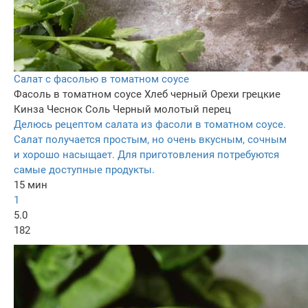
Салат с фасолью в томатном соусе
Фасоль в томатном соусе
Хлеб черный
Орехи грецкие
Кинза
Чеснок
Соль
Черный молотый перец
Делюсь рецептом салата из фасоли в томатном соусе.
Салат получается простым, но очень вкусным, сочным
и хорошо насыщает. Для приготовления потребуются
самые доступные продукты.
15 мин
1
5.0
182