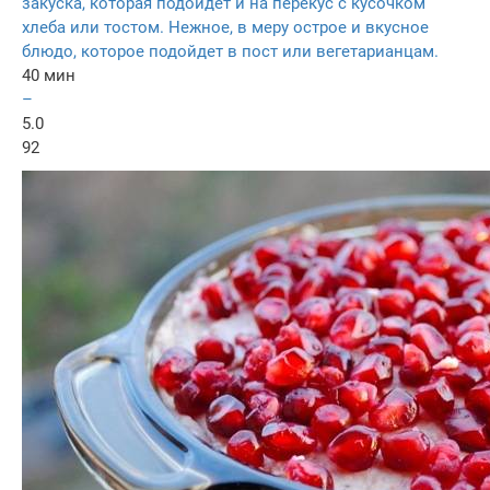
закуска, которая подойдёт и на перекус с кусочком
хлеба или тостом. Нежное, в меру острое и вкусное
блюдо, которое подойдет в пост или вегетарианцам.
40 мин
–
5.0
92