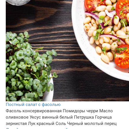
Постный салат с фасолью
Фасоль консервированная
Помидоры черри
Масло
оливковое
Уксус винный белый
Петрушка
Горчица
зернистая
Лук красный
Соль
Черный молотый перец