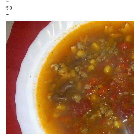
–
5.0
–