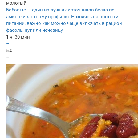
молотый
Бобовые — один из лучших источников белка по
аминокислотному профилю. Находясь на постном
питании, важно как можно чаще включать в рацион
фасоль, нут или чечевицу.
1 ч. 30 мин
–
5.0
–