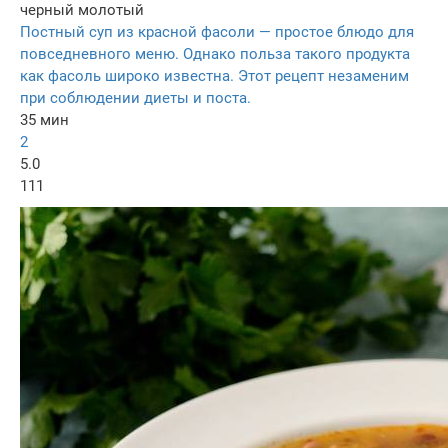
черный молотый
Постный суп из красной фасоли — простое блюдо для
повседневного меню. Однако польза такого продукта
как фасоль широко известна. Этот рецепт незаменим
при соблюдении диеты и поста.
35 мин
2
5.0
111