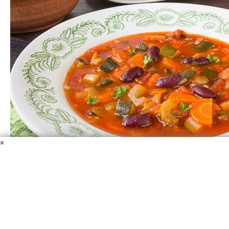
×
Овощной суп с красной фасолью
Вода
Фасоль красная консервированная
Томатная
паста
Чеснок
Лук
Морковь
Стебель сельдерея
Цукини
Помидоры
Овощной суп с красной фасолью можно употреблять