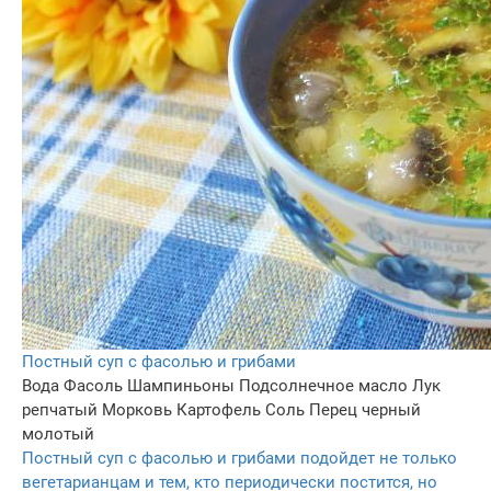
Постный суп с фасолью и грибами
Вода
Фасоль
Шампиньоны
Подсолнечное масло
Лук
репчатый
Морковь
Картофель
Соль
Перец черный
молотый
Постный суп с фасолью и грибами подойдет не только
вегетарианцам и тем, кто периодически постится, но