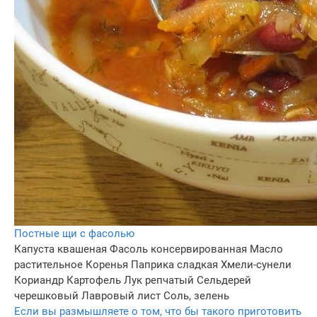
Постные щи с фасолью
Капуста квашеная
Фасоль консервированная
Масло
растительное
Коренья
Паприка сладкая
Хмели-сунели
Кориандр
Картофель
Лук репчатый
Сельдерей
черешковый
Лавровый лист
Соль, зелень
Если вы размышляете о том, что бы такого приготовить