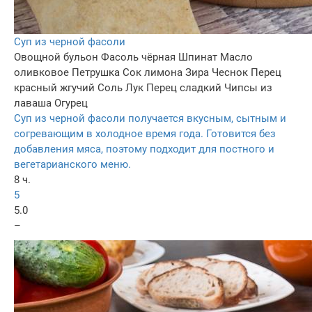
Суп из черной фасоли
Овощной бульон
Фасоль чёрная
Шпинат
Масло
оливковое
Петрушка
Сок лимона
Зира
Чеснок
Перец
красный жгучий
Соль
Лук
Перец сладкий
Чипсы из
лаваша
Огурец
Суп из черной фасоли получается вкусным, сытным и
согревающим в холодное время года. Готовится без
добавления мяса, поэтому подходит для постного и
вегетарианского меню.
8 ч.
5
5.0
–