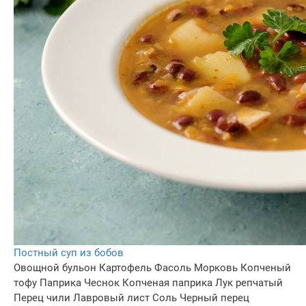
Постный суп из бобов
Овощной бульон
Картофель
Фасоль
Морковь
Копченый
тофу
Паприка
Чеснок
Копченая паприка
Лук репчатый
Перец чили
Лавровый лист
Соль
Черный перец