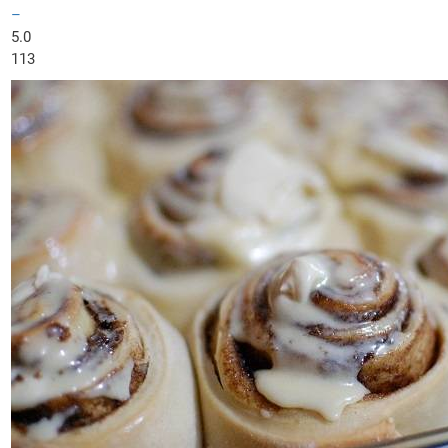
–
5.0
113