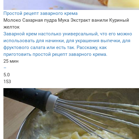
Простой рецепт заварного крема
Молоко
Сахарная пудра
Мука
Экстракт ванили
Куриный
желток
Заварной крем настолько универсальный, что его можно
использовать для начинки, для украшения выпечки, для
фруктового салата или есть так. Расскажу, как
приготовить простой рецепт заварного крема.
25 мин
–
5.0
153