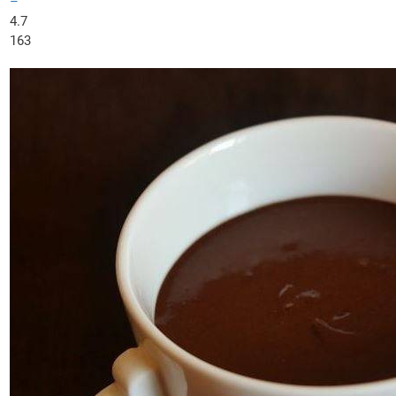
–
4.7
163