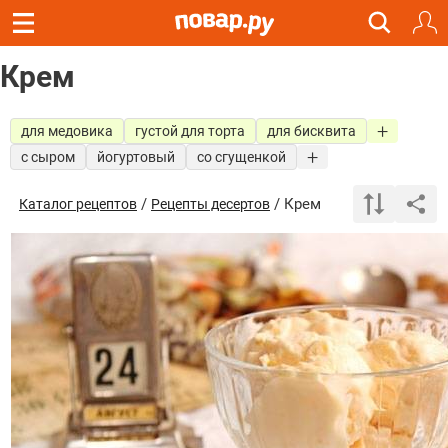
Крем
для медовика
густой для торта
для бисквита
с сыром
йогуртовый
со сгущенкой
/
/ Крем
Каталог рецептов
Рецепты десертов