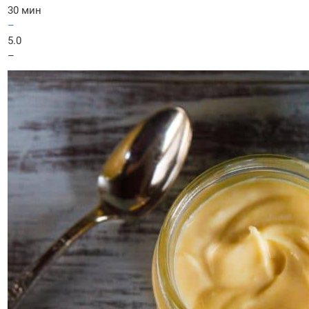
30 мин
–
5.0
–