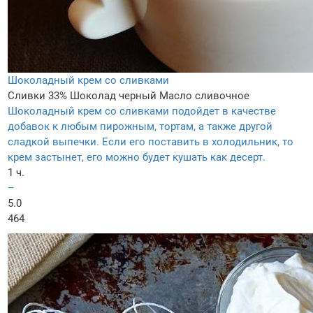
Шоколадный крем со сливками
Сливки 33%
Шоколад черный
Масло сливочное
Шоколадный крем со сливками подойдет в качестве
добавок к любым пирожным, тортам, а также другой
сладкой выпечки. Если его поставить в холодильник, то
крем застынет, его можно будет кушать как десерт.
1 ч.
–
5.0
464