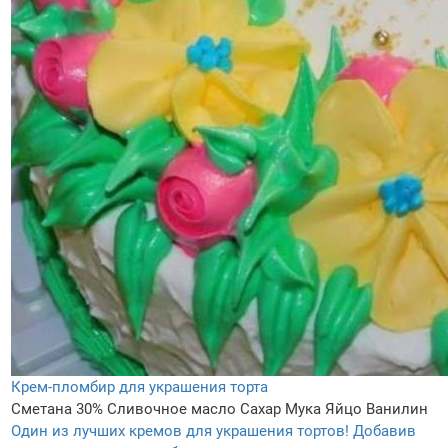
Крем-пломбир для украшения торта
Сметана 30%
Сливочное масло
Сахар
Мука
Яйцо
Ванилин
Один из лучших кремов для украшения тортов! Добавив