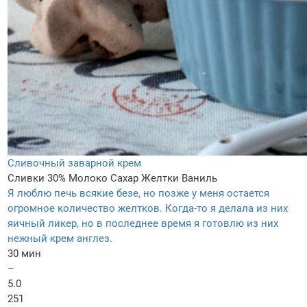
Сливочный заварной крем
Сливки 30%
Молоко
Сахар
Желтки
Ваниль
Я люблю печь всякие безе, но позже у меня остается
огромное количество желтков. Когда-то я делала из них
яичный ликер, но в последнее время я готовлю из них
нежный крем англез.
30 мин
–
5.0
251