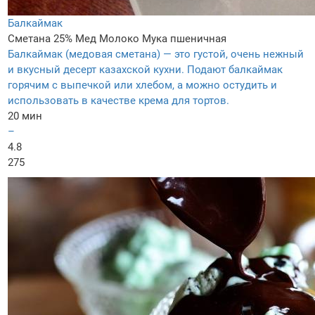
Балкаймак
Сметана 25%
Мед
Молоко
Мука пшеничная
Балкаймак (медовая сметана) — это густой, очень нежный
и вкусный десерт казахской кухни. Подают балкаймак
горячим с выпечкой или хлебом, а можно остудить и
использовать в качестве крема для тортов.
20 мин
–
4.8
275