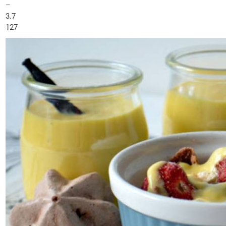
–
3.7
127