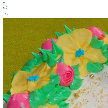
–
4.2
173