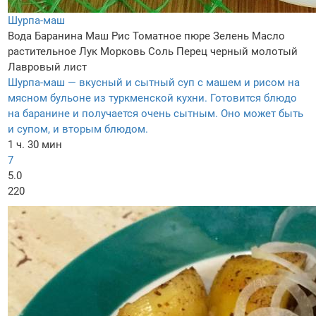
Шурпа-маш
Вода
Баранина
Маш
Рис
Томатное пюре
Зелень
Масло
растительное
Лук
Морковь
Соль
Перец черный молотый
Лавровый лист
Шурпа-маш — вкусный и сытный суп с машем и рисом на
мясном бульоне из туркменской кухни. Готовится блюдо
на баранине и получается очень сытным. Оно может быть
и супом, и вторым блюдом.
1 ч. 30 мин
7
5.0
220