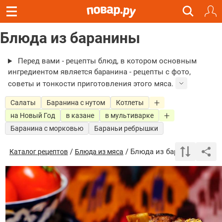
Блюда из баранины
Перед вами - рецепты блюд, в котором основным
ингредиентом является баранина - рецепты с фото,
советы и тонкости приготовления этого мяса.
Салаты
Баранина с нутом
Котлеты
на Новый Год
в казане
в мультиварке
Баранина с морковью
Бараньи ребрышки
/
/ Блюда из баранины
Каталог рецептов
Блюда из мяса