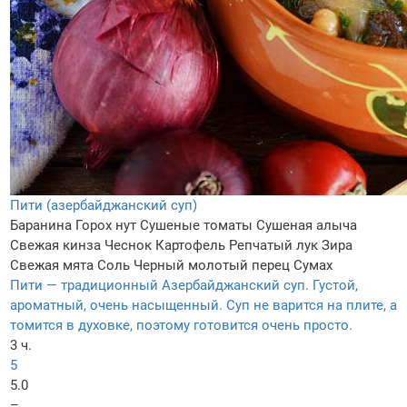
Пити (азербайджанский суп)
Баранина
Горох нут
Сушеные томаты
Сушеная алыча
Свежая кинза
Чеснок
Картофель
Репчатый лук
Зира
Свежая мята
Соль
Черный молотый перец
Сумах
Пити — традиционный Азербайджанский суп. Густой,
ароматный, очень насыщенный. Суп не варится на плите, а
томится в духовке, поэтому готовится очень просто.
3 ч.
5
5.0
–