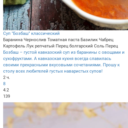
Суп "Бозбаш" классический
Баранина
Чернослив
Томатная паста
Базилик
Чабрец
Картофель
Лук репчатый
Перец болгарский
Соль
Перец
Бозбаш – густой кавказский суп из баранины с овощами и
сухофруктами. А кавказская кухня всегда славилась
своими прекрасными вкусовыми сочетаниями. Прошу к
столу всех любителей густых наваристых супов!
2 ч.
8
4.2
139