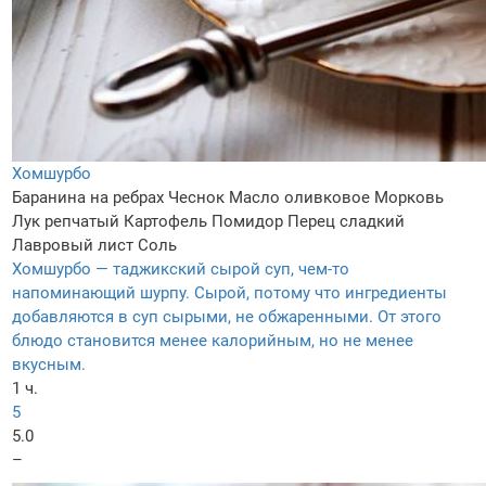
Хомшурбо
Баранина на ребрах
Чеснок
Масло оливковое
Морковь
Лук репчатый
Картофель
Помидор
Перец сладкий
Лавровый лист
Соль
Хомшурбо — таджикский сырой суп, чем-то
напоминающий шурпу. Сырой, потому что ингредиенты
добавляются в суп сырыми, не обжаренными. От этого
блюдо становится менее калорийным, но не менее
вкусным.
1 ч.
5
5.0
–