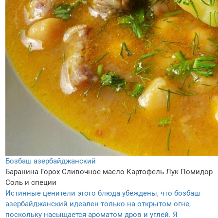
Бозбаш азербайджанский
Баранина
Горох
Сливочное масло
Картофель
Лук
Помидор
Соль и специи
Истинные ценители этого блюда убеждены, что бозбаш
азербайджанский идеален только на открытом огне,
поскольку насыщается ароматом дров и углей. Я