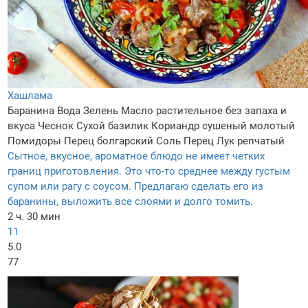
Хашлама
Баранина
Вода
Зелень
Масло растительное без запаха и
вкуса
Чеснок
Сухой базилик
Кориандр сушеный молотый
Помидоры
Перец болгарский
Соль
Перец
Лук репчатый
Сытное, вкусное, ароматное блюдо не имеет четких
границ приготовления. Это что-то среднее между густым
супом или рагу с соусом. Предлагаю сделать его из
баранины, выложить все слоями и долго томить.
2 ч. 30 мин
11
5.0
77