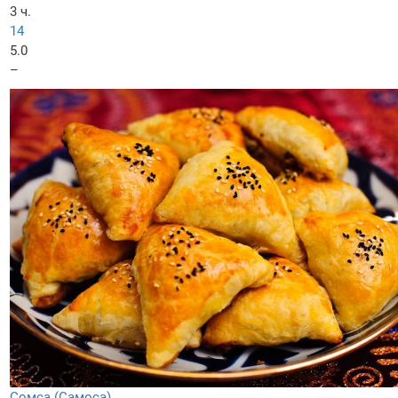
3 ч.
14
5.0
–
Сомса (Самоса)