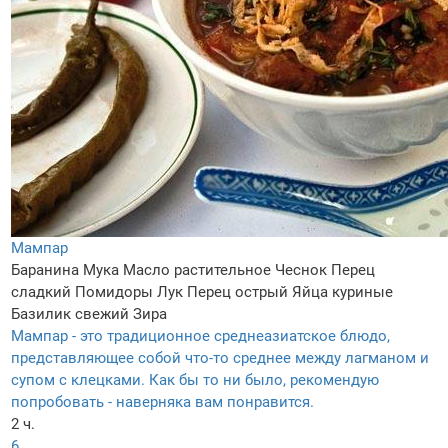
Мампар
Баранина
Мука
Масло растительное
Чеснок
Перец
сладкий
Помидоры
Лук
Перец острый
Яйца куриные
Базилик свежий
Зира
Мампар - это традиционное среднеазиатское блюдо,
представляющее собой что-то среднее между лагманом и
супом с клецками. Как бы то ни было, рекомендую
попробовать - наверняка вам понравится.
2 ч.
6