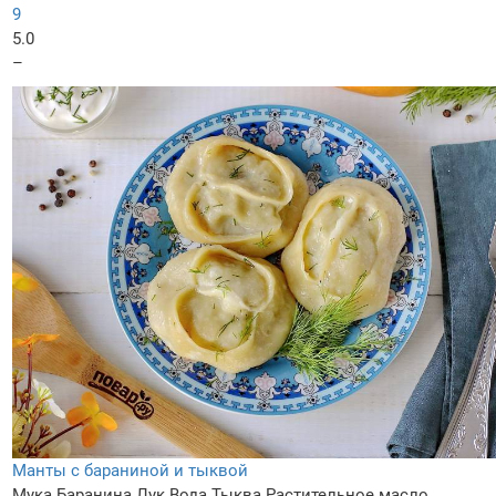
9
5.0
–
Манты с бараниной и тыквой
Мука
Баранина
Лук
Вода
Тыква
Растительное масло