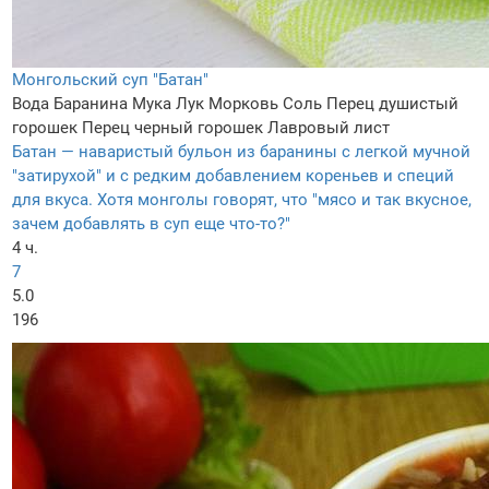
Монгольский суп "Батан"
Вода
Баранина
Мука
Лук
Морковь
Соль
Перец душистый
горошек
Перец черный горошек
Лавровый лист
Батан — наваристый бульон из баранины с легкой мучной
"затирухой" и с редким добавлением кореньев и специй
для вкуса. Хотя монголы говорят, что "мясо и так вкусное,
зачем добавлять в суп еще что-то?"
4 ч.
7
5.0
196