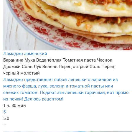
Ламаджо армянский
Баранина
Мука
Вода тёплая
Томатная паста
Чеснок
Дрожжи
Соль
Лук
Зелень
Перец острый
Соль
Перец
черный молотый
Ламаджо представляет собой лепешки с начинкой из
мясного фарша, лука, зелени и томатной пасты или
свежих томатов. Подают эти лепешки горячими, вот прямо
из печки! Делюсь рецептом!
1 ч. 30 мин
5
5.0
–