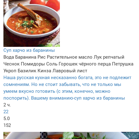
Суп харчо из баранины
Вода
Баранина
Рис
Растительное масло
Лук репчатый
Чеснок
Помидоры
Соль
Горошек чёрного перца
Петрушка
Укроп
Базилик
Кинза
Лавровый лист
Наша русская кухная несказанно богата, это не подлежит
сомнениям. Но не стоит забывать, что не только мы
умеем вкусно готовить (с этим, конечно, можно
поспорить). Вашему вниманию-суп харчо из баранины
2 ч.
22
5.0
152