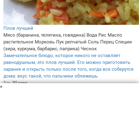
Плов лучший
Мясо (баранина, телятина, говядина)
Вода
Рис
Масло
растительное
Морковь
Лук репчатый
Соль
Перец
Специи
(зира, куркума, барбарис, паприка)
Чеснок
Замечательное блюдо, которое никого не оставляет
равнодушным, это плов лучший. Его можно приготовить
заранее и открыть только после того, когда все соберутся
дома: вкус такой, что пальчики оближешь.
1 ч. 30 мин
×
5
4.6
–