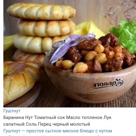
Гуштнут
Баранина
Нут
Томатный сок
Масло топленое
Лук
салатный
Соль
Перец черный молотый
Гуштнут — простое сытное мясное блюдо с нутом