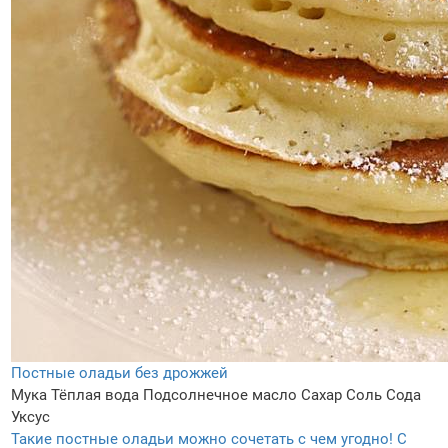
Постные оладьи без дрожжей
Мука
Тёплая вода
Подсолнечное масло
Сахар
Соль
Сода
Уксус
Такие постные оладьи можно сочетать с чем угодно! С