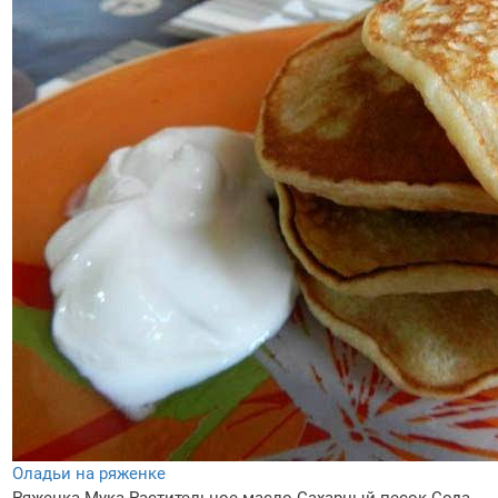
Оладьи на ряженке
Ряженка
Мука
Растительное масло
Сахарный песок
Сода