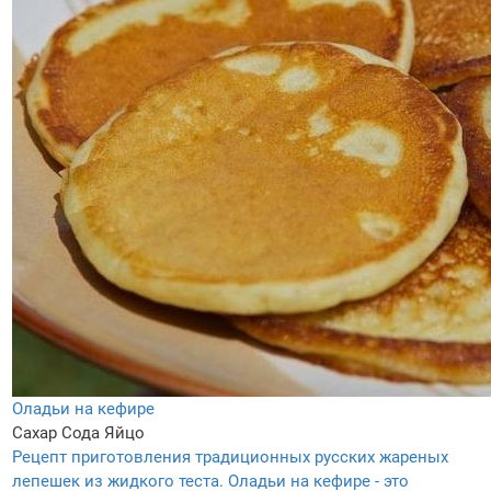
Оладьи на кефире
Сахар
Сода
Яйцо
Рецепт приготовления традиционных русских жареных
лепешек из жидкого теста. Оладьи на кефире - это