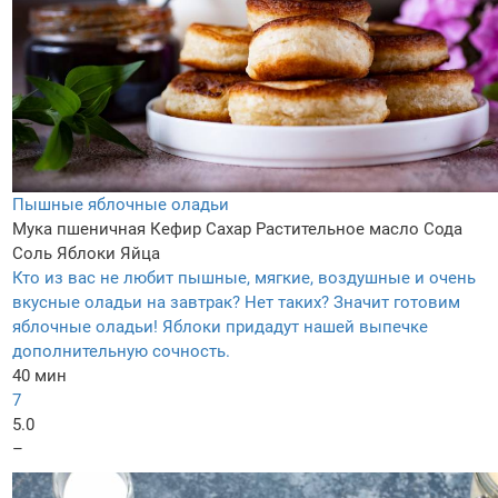
Пышные яблочные оладьи
Мука пшеничная
Кефир
Сахар
Растительное масло
Сода
Соль
Яблоки
Яйца
Кто из вас не любит пышные, мягкие, воздушные и очень
вкусные оладьи на завтрак? Нет таких? Значит готовим
яблочные оладьи! Яблоки придадут нашей выпечке
дополнительную сочность.
40 мин
7
5.0
–