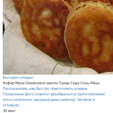
Быстрые оладьи
Кефир
Мука
Оливковое масло
Сахар
Сода
Соль
Яйца
Рассказываю, как быстро приготовить оладьи.
Пошаговые фото помогут разобраться в приготовлении
этого отличного завтрака даже новичку. Читайте и
готовьте!
30 мин