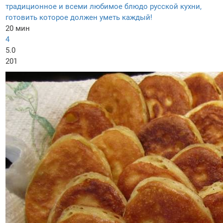
традиционное и всеми любимое блюдо русской кухни,
готовить которое должен уметь каждый!
20 мин
4
5.0
201