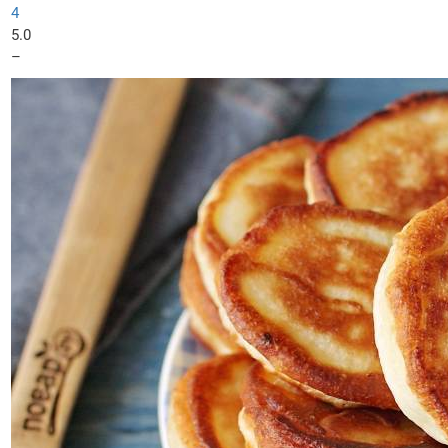
4
5.0
–