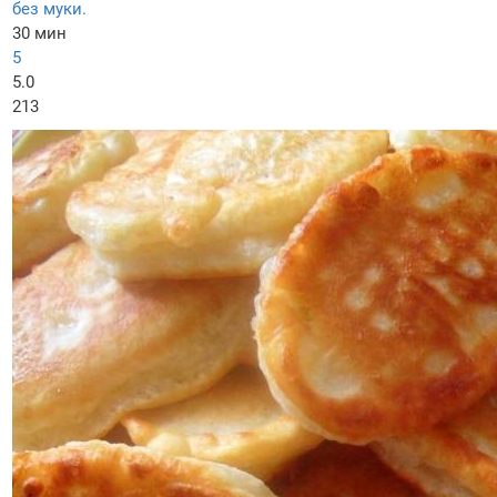
без муки.
30 мин
5
5.0
213