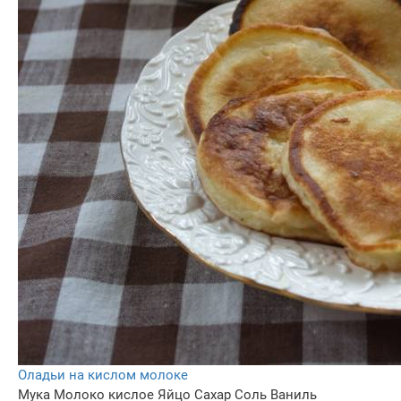
Оладьи на кислом молоке
Мука
Молоко кислое
Яйцо
Сахар
Соль
Ваниль