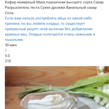
Кефир нежирный
Мука пшеничная высшего сорта
Сахар
Разрыхлитель теста
Сухие дрожжи
Ванильный сахар
Соль
Если вам нельзя употреблять яйца по какой-либо
причине, но вы любите оладьи, то существует
прекрасный рецепт этой выпечке без добавления
куриных яиц. Оладьи получаются очень нежными и
пышными.
30 мин
1
5.0
218