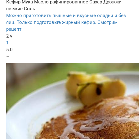
Кефир
Мука
Масло рафинированное
Сахар
Дрожжи
свежие
Соль
Можно приготовить пышные и вкусные оладьи и без
яиц. Только подготовьте жирный кефир. Смотрим
рецепт.
2 ч.
1
5.0
–