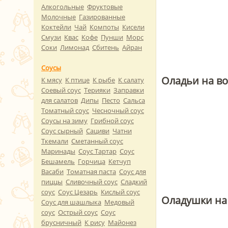
Алкогольные
Фруктовые
Молочные
Газированные
Коктейли
Чай
Компоты
Кисели
Смузи
Квас
Кофе
Пунши
Морс
Соки
Лимонад
Сбитень
Айран
Соусы
Оладьи на во
К мясу
К птице
К рыбе
К салату
Соевый соус
Терияки
Заправки
для салатов
Дипы
Песто
Сальса
Томатный соус
Чесночный соус
Соусы на зиму
Грибной соус
Соус сырный
Сациви
Чатни
Ткемали
Сметанный соус
Маринады
Соус Тартар
Соус
Бешамель
Горчица
Кетчуп
Васаби
Томатная паста
Соус для
пиццы
Сливочный соус
Сладкий
соус
Соус Цезарь
Кислый соус
Оладушки на 
Соус для шашлыка
Медовый
соус
Острый соус
Соус
брусничный
К рису
Майонез