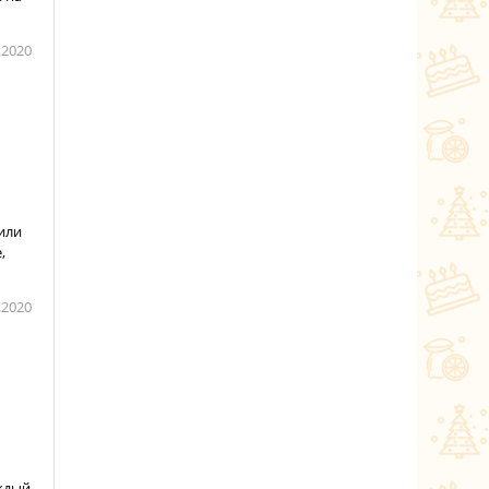
.2020
или
,
.2020
ждый