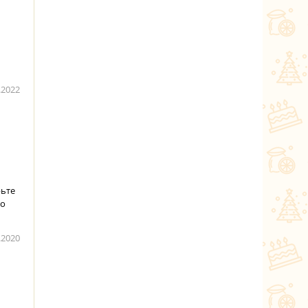
.2022
рьте
во
.2020