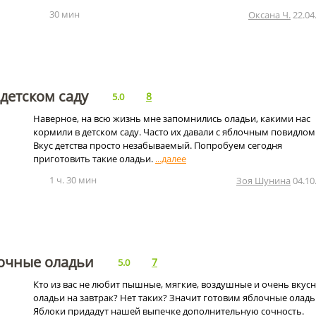
30 мин
Оксана Ч.
22.04
 детском саду
8
5.0
Наверное, на всю жизнь мне запомнились оладьи, какими нас
кормили в детском саду. Часто их давали с яблочным повидлом
Вкус детства просто незабываемый. Попробуем сегодня
приготовить такие оладьи.
1 ч. 30 мин
Зоя Шунина
04.10
очные оладьи
7
5.0
Кто из вас не любит пышные, мягкие, воздушные и очень вкус
оладьи на завтрак? Нет таких? Значит готовим яблочные оладь
Яблоки придадут нашей выпечке дополнительную сочность.