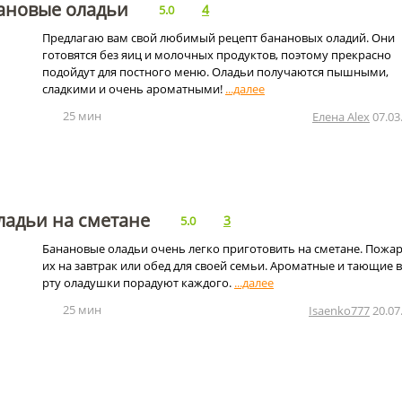
ановые оладьи
4
5.0
Предлагаю вам свой любимый рецепт банановых оладий. Они
готовятся без яиц и молочных продуктов, поэтому прекрасно
подойдут для постного меню. Оладьи получаются пышными,
сладкими и очень ароматными!
25 мин
Елена Alex
07.03
ладьи на сметане
3
5.0
Банановые оладьи очень легко приготовить на сметане. Пожа
их на завтрак или обед для своей семьи. Ароматные и тающие 
рту оладушки порадуют каждого.
25 мин
Isaenko777
20.07