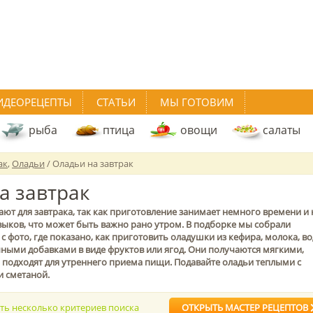
ИДЕОРЕЦЕПТЫ
СТАТЬИ
МЫ ГОТОВИМ
рыба
птица
овощи
салаты
ак
,
Оладьи
/ Оладьи на завтрак
а завтрак
ют для завтрака, так как приготовление занимает немного времени и 
выков, что может быть важно рано утром. В подборке мы собрали
 фото, где показано, как приготовить оладушки из кефира, молока, в
чными добавками в виде фруктов или ягод. Они получаются мягкими,
одходят для утреннего приема пищи. Подавайте оладьи теплыми с
и сметаной.
ать несколько критериев поиска
ОТКРЫТЬ МАСТЕР РЕЦЕПТОВ