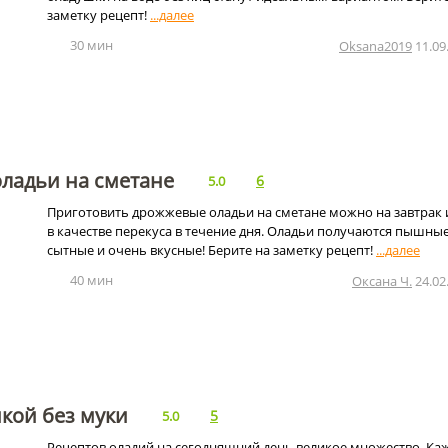
заметку рецепт!
30 мин
Oksana2019
11.09
ладьи на сметане
6
5.0
Приготовить дрожжевые оладьи на сметане можно на завтрак 
в качестве перекуса в течение дня. Оладьи получаются пышные
сытные и очень вкусные! Берите на заметку рецепт!
40 мин
Оксана Ч.
24.02
кой без муки
5
5.0
Рецептов оладий на сегодняшний день великое множество. Ка