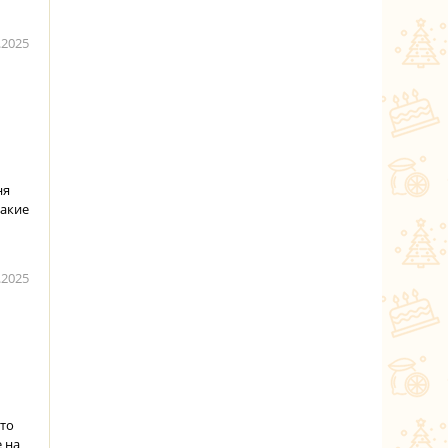
.2025
ня
такие
.2025
 то
 на