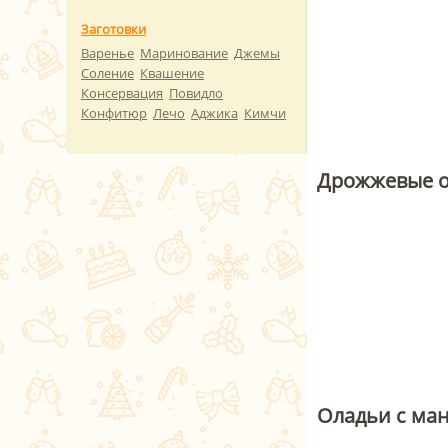
Заготовки
Варенье
Маринование
Джемы
Соление
Квашение
Консервация
Повидло
Конфитюр
Лечо
Аджика
Кимчи
Дрожжевые о
Оладьи с ман