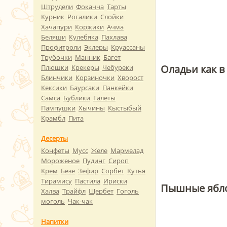
Штрудели
Фокачча
Тарты
Курник
Рогалики
Слойки
Хачапури
Коржики
Ачма
Беляши
Кулебяка
Пахлава
Профитроли
Эклеры
Круассаны
Трубочки
Манник
Багет
Оладьи как в
Плюшки
Крекеры
Чебуреки
Блинчики
Корзиночки
Хворост
Кексики
Баурсаки
Панкейки
Самса
Бублики
Галеты
Пампушки
Хычины
Кыстыбый
Крамбл
Пита
Десерты
Конфеты
Мусс
Желе
Мармелад
Мороженое
Пудинг
Сироп
Крем
Безе
Зефир
Сорбет
Кутья
Тирамису
Пастила
Ириски
Пышные ябл
Халва
Трайфл
Щербет
Гоголь
моголь
Чак-чак
Напитки