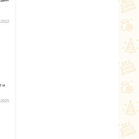
.2022
т и
.2025