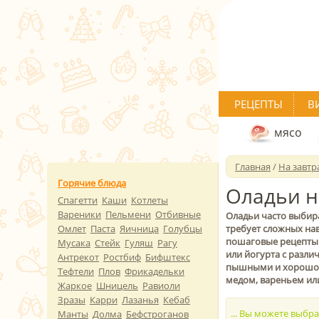
РЕЦЕПТЫ
В
мясо
Главная
/
На завтр
Горячие блюда
Оладьи н
Спагетти
Каши
Котлеты
Вареники
Пельмени
Отбивные
Оладьи часто выбира
Омлет
Паста
Яичница
Голубцы
требует сложных на
пошаговые рецепты с
Мусака
Стейк
Гуляш
Рагу
или йогурта с разли
Антрекот
Ростбиф
Бифштекс
пышными и хорошо п
Тефтели
Плов
Фрикадельки
медом, вареньем ил
Жаркое
Шницель
Равиоли
Зразы
Карри
Лазанья
Кебаб
... Вы можете выбр
Манты
Долма
Бефстроганов