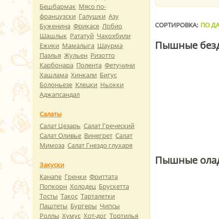
Бешбармак
Мясо по-
французски
Галушки
Азу
СОРТИРОВКА:
ПО ДА
Буженина
Фрикасе
Лобио
Шашлык
Рататуй
Чахохбили
Пышные безд
Ежики
Мамалыга
Шаурма
Паэлья
Жульен
Ризотто
Карбонара
Полента
Фетучини
Хашлама
Хинкали
Бигус
Болоньезе
Клецки
Ньокки
Аджапсандал
Салаты
Салат Цезарь
Салат Греческий
Салат Оливье
Винегрет
Салат
Мимоза
Салат Гнездо глухаря
Пышные олад
Закуски
Канапе
Гренки
Фриттата
Попкорн
Холодец
Брускетта
Тосты
Такос
Тарталетки
Паштеты
Бургеры
Чипсы
Роллы
Хумус
Хот-дог
Тортилья