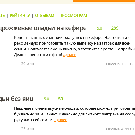
ТЕ
|
РЕЙТИНГУ
|
ОТЗЫВАМ
|
ПРОСМОТРАМ
рожжевые оладьи на кефире
239
5.0
Рецепт пышных и мягких оладушек на кефире. Настоятельно
рекомендую приготовить такую выпечку на завтрак для всей
семьи. Получается очень вкусно, а готовится просто. Попробуй
Делюсь рецептом с фото!
30 мин
Оксана Ч.
23.06
ьи без яиц
50
5.0
Пышные и очень вкусные оладьи, которые можно приготовит
буквально за 20 минут. Идеально для сытного завтрака на ско
руку для всей семьи.
25 мин
Оксана Ч.
11.01