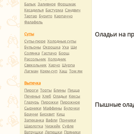
Балык
Заливное
Форшмак
Кесадилья
Бастурма
Сэндвич
Тартар
Бурито
Карпаччо
Фалафель
Оладьи на пр
Супы
Супы-пюре
Холодные супы
Бульоны
Окрошка
Уха
Щи
Солянка
Гаспачо
Борщ
Рассольник
Холодник
Свекольник
Харчо
Шурпа
Лагман
Крем-суп
Хаш
Том ям
Выпечка
Пироги
Торты
Блины
Пицца
Печенье
Хлеб
Оладьи
Кексы
Глазурь
Пирожки
Пирожное
Пышные олад
Сырники
Маффины
Булочки
Брауни
Бисквит
Киш
Запеканка
Вафли
Пончики
Шарлотка
Чизкейк
Суфле
Ватрушки
Лепешки
Пряники