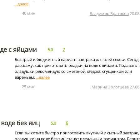
40 мин
Владимир Братиков
20.08
де с яйцами
7
5.0
Быстрый и бюджетный вариант завтрака для всей семьи. Сегод
расскажу, как приготовить оладьи на воде с яйцами. Подавать 
оладушки рекомендую со сметаной, мёдом, сгущёнкой или
вареньем.
25 мин
Марина Золотцева
27.06
воде без яиц
6
5.0
Если вы хотите быстро приготовить вкусный и сытный завтрак,
оладушки на воде без яиц станут идеальным вариантом. Берите