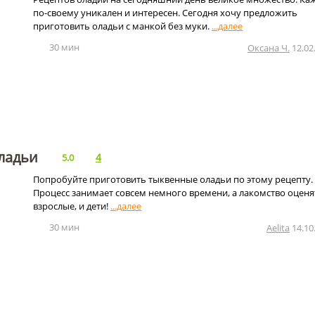
по-своему уникален и интересен. Сегодня хочу предложить
приготовить оладьи с манкой без муки.
30 мин
Оксана Ч.
12.02
ладьи
4
5.0
Попробуйте приготовить тыквенные оладьи по этому рецепту.
Процесс занимает совсем немного времени, а лакомство оценя
взрослые, и дети!
30 мин
Aelita
14.10