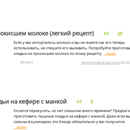
окисшем молоке (легкий рецепт)
29
5.0
Если у вас испортилось молоко и вы не знаете как его теперь
использовать, не спешите его выливать. Попробуйте приготов
оладьи на прокисшем молоке по этому рецепту.
40 мин
Арутюнова Кристина
04.02
ьи на кефире с манкой
9
5.0
Хочется перекусить, но нет слишком много времени? Предлаг
приготовить пышные оладьи на кефире с манкой. Даже если в
сильны в кулинарии, это блюдо обязательно у вас получится.