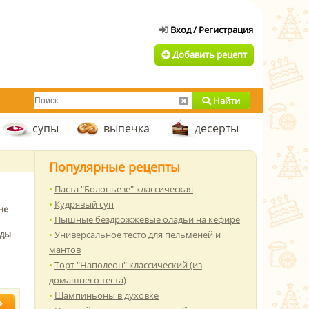
Добавить рецепт
Найти
супы
выпечка
десерты
Популярные рецепты
Паста "Болоньезе" классическая
Кудрявый суп
не
Пышные бездрожжевые оладьи на кефире
оды
Универсальное тесто для пельменей и
мантов
Торт "Наполеон" классический (из
домашнего теста)
Шампиньоны в духовке