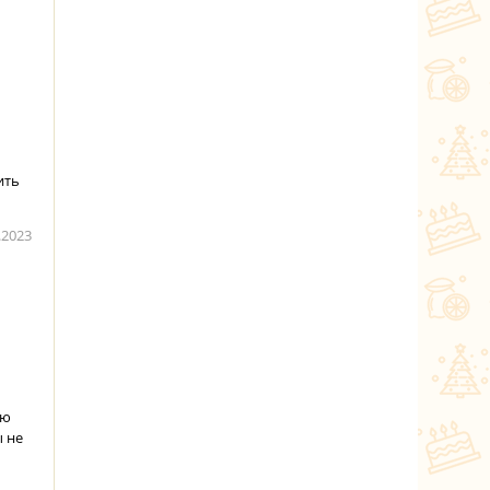
ить
.2023
аю
ы не