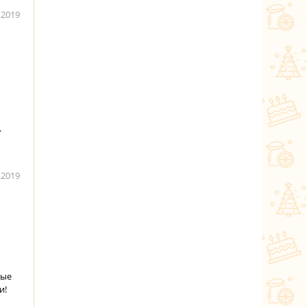
.2019
.
.2019
ные
и!