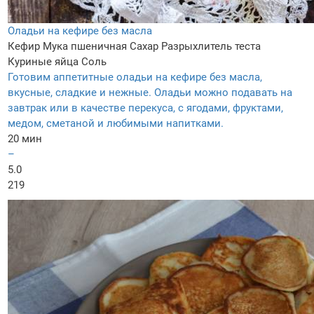
Оладьи на кефире без масла
Кефир
Мука пшеничная
Сахар
Разрыхлитель теста
Куриные яйца
Соль
Готовим аппетитные оладьи на кефире без масла,
вкусные, сладкие и нежные. Оладьи можно подавать на
завтрак или в качестве перекуса, с ягодами, фруктами,
медом, сметаной и любимыми напитками.
20 мин
–
5.0
219