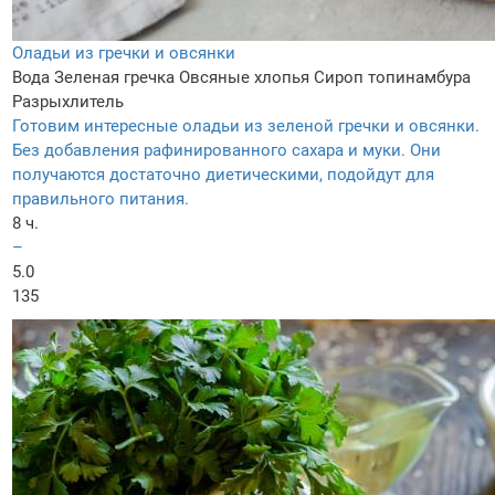
Оладьи из гречки и овсянки
Вода
Зеленая гречка
Овсяные хлопья
Сироп топинамбура
Разрыхлитель
Готовим интересные оладьи из зеленой гречки и овсянки.
Без добавления рафинированного сахара и муки. Они
получаются достаточно диетическими, подойдут для
правильного питания.
8 ч.
–
5.0
135