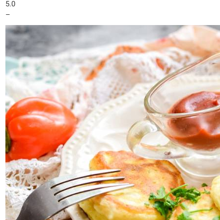
5.0
–