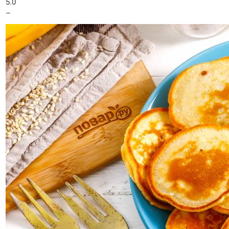
5.0
–