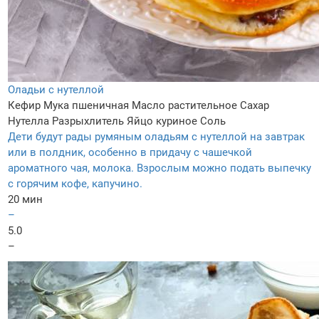
Оладьи с нутеллой
Кефир
Мука пшеничная
Масло растительное
Сахар
Нутелла
Разрыхлитель
Яйцо куриное
Соль
Дети будут рады румяным оладьям с нутеллой на завтрак
или в полдник, особенно в придачу с чашечкой
ароматного чая, молока. Взрослым можно подать выпечку
с горячим кофе, капучино.
20 мин
–
5.0
–