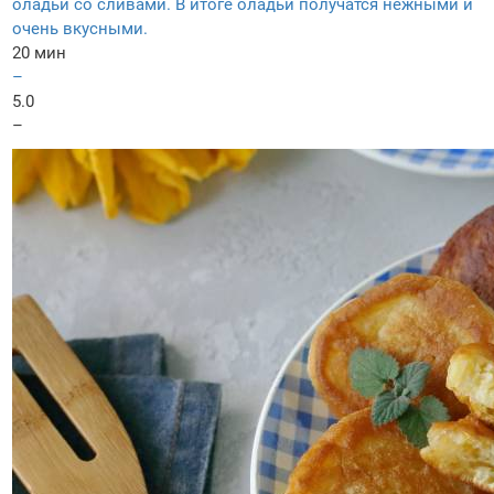
оладьи со сливами. В итоге оладьи получатся нежными и
очень вкусными.
20 мин
–
5.0
–