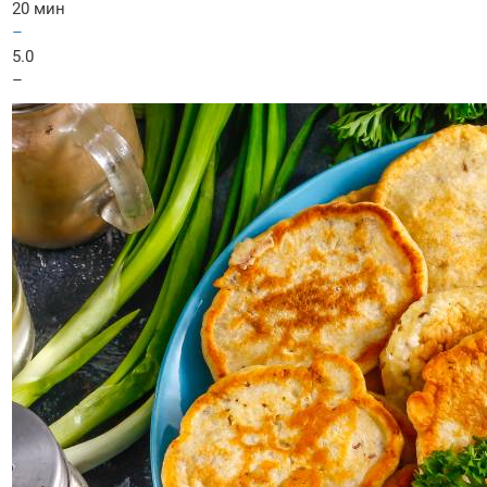
20 мин
–
5.0
–