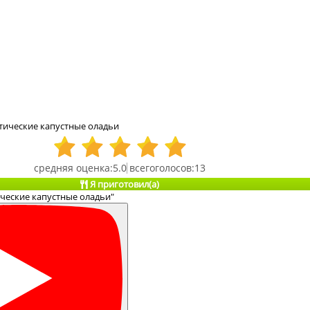
тические капустные оладьи
5.0
13
Я приготовил(а)
ческие капустные оладьи"