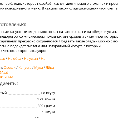
езное блюдо, которое подойдёт как для диетического стола, так и прос
зия повседневного меню. В каждом таком оладушке содержится клетча
отовления:
ские капустные оладьи можно как на завтрак, так и на обед или ужин.
 недорогое, со множеством полезных минералов и витаминов, которы
аривании прекрасно сохраняются. Подавать такие оладьи можно с л
еально подойдёт сметана или натуральный йогурт, в который
к чеснока и крошится укроп.
рак
/
На обед
/
На ужин
/
На
т:
Овощи
/
Капуста
/
Мука
/
Яйца
адьи
питание
едиенты:
отый
По вкусу
о
1
ст. ложка
300
грамм
1
штука