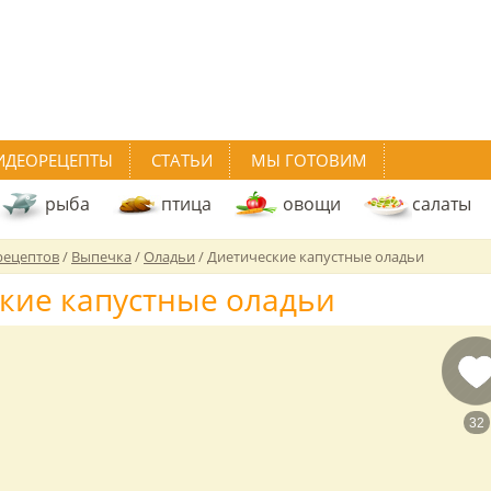
ИДЕОРЕЦЕПТЫ
СТАТЬИ
МЫ ГОТОВИМ
рыба
птица
овощи
салаты
рецептов
/
Выпечка
/
Оладьи
/
Диетические капустные оладьи
кие капустные оладьи
32