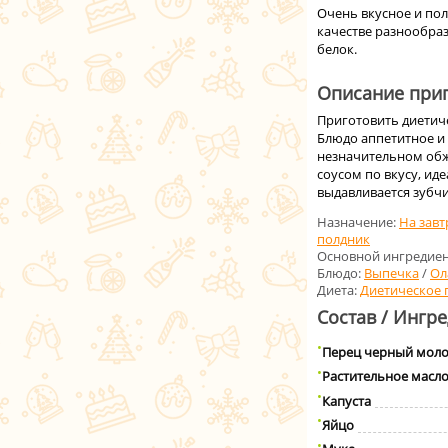
Очень вкусное и пол
качестве разнообра
белок.
Описание приг
Приготовить диетиче
Блюдо аппетитное и
незначительном обж
соусом по вкусу, ид
выдавливается зубчи
Назначение:
На завт
полдник
Основной ингредиен
Блюдо:
Выпечка
/
Ол
Диета:
Диетическое 
Состав / Ингр
Перец черный мол
Растительное масл
Капуста
Яйцо