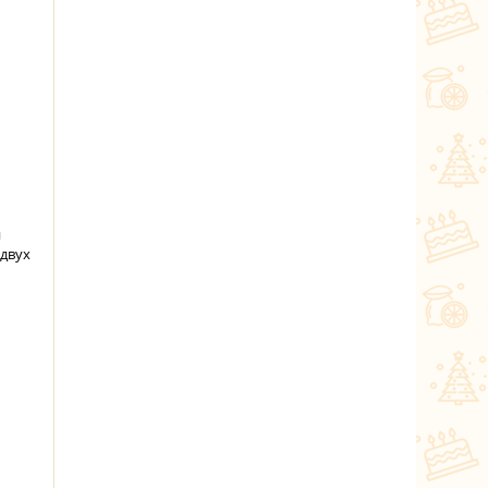
и
 двух