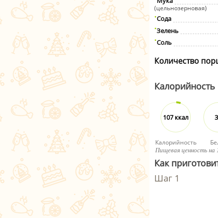
Мука
(цельнозерновая)
Сода
Зелень
Соль
Количество пор
Калорийность
107 ккал
3
Калорийность
Бе
Пищевая ценность на 
Как приготови