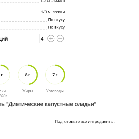
1,5
ст. ложки
1/3
ч. ложки
По вкусу
По вкусу
ций
4
 г
8 г
7 г
лки
Жиры
Углеводы
100г.
ть "Диетические капустные оладьи"
Подготовьте все ингредиенты.