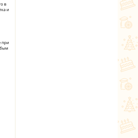
то в
тка и
е при
юбым