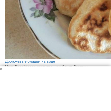
Дрожжевые оладьи на воде
Мука
Вода
Масло растительное
Сахар
Дрожжи
×
Ванильный сахар
Соль
Делюсь рецептом приготовления дрожжевых оладий на
воде. Это отличный способ порадовать родных
выпечкой даже тогда, когда в доме нет ни одного
молочного продукта. Попробуйте: это вкусно!
40 мин
–
4.0