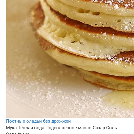
Постные оладьи без дрожжей
Мука
Тёплая вода
Подсолнечное масло
Сахар
Соль