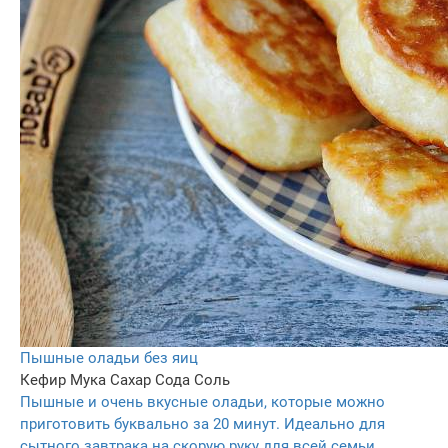
Пышные оладьи без яиц
Кефир
Мука
Сахар
Сода
Соль
Пышные и очень вкусные оладьи, которые можно
приготовить буквально за 20 минут. Идеально для
сытного завтрака на скорую руку для всей семьи.