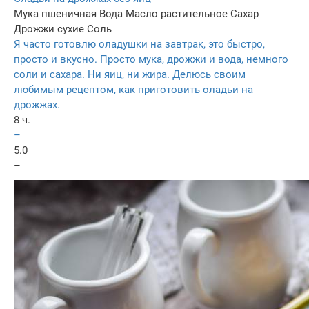
Мука пшеничная
Вода
Масло растительное
Сахар
Дрожжи сухие
Соль
Я часто готовлю оладушки на завтрак, это быстро,
просто и вкусно. Просто мука, дрожжи и вода, немного
соли и сахара. Ни яиц, ни жира. Делюсь своим
любимым рецептом, как приготовить оладьи на
дрожжах.
8 ч.
–
5.0
–