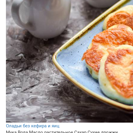
Оладьи без кефира и яиц
Мука
Вода
Масло растительное
Сахар
Сухие дрожжи