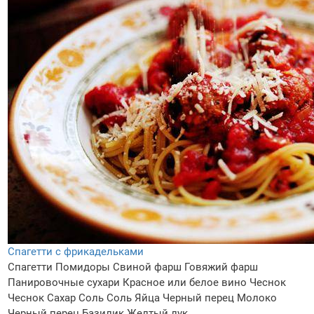
Спагетти с фрикадельками
Спагетти
Помидоры
Свиной фарш
Говяжий фарш
Панировочные сухари
Красное или белое вино
Чеснок
Чеснок
Сахар
Соль
Соль
Яйца
Черный перец
Молоко
Черный перец
Базилик
Желтый лук