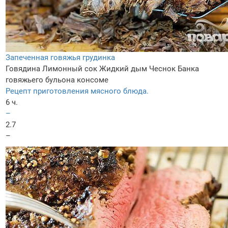
Запеченная говяжья грудинка
Говядина
Лимонный сок
Жидкий дым
Чеснок
Банка
говяжьего бульона консоме
Рецепт приготовления мясного блюда.
6 ч.
–
2.7
–