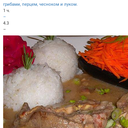
грибами, перцем, чесноком и луком.
1 ч.
–
4.3
–