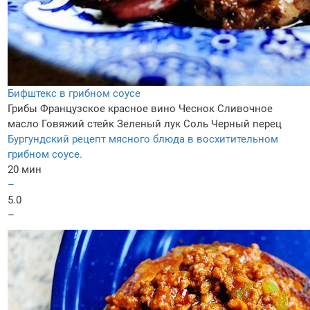
Бифштекс в грибном соусе
Грибы
Французское красное вино
Чеснок
Сливочное
масло
Говяжий стейк
Зеленый лук
Соль
Черный перец
Бургундский рецепт мясного блюда в восхитительном
грибном соусе.
20 мин
–
5.0
–