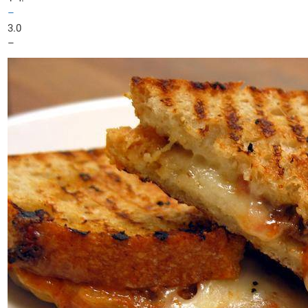
–
3.0
–