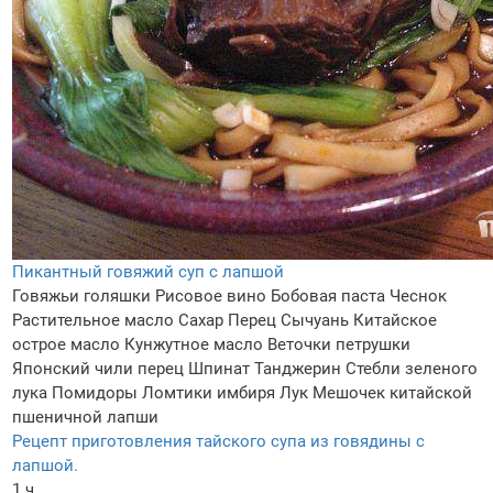
Пикантный говяжий суп с лапшой
Говяжьи голяшки
Рисовое вино
Бобовая паста
Чеснок
Растительное масло
Сахар
Перец Сычуань
Китайское
острое масло
Кунжутное масло
Веточки петрушки
Японский чили перец
Шпинат
Танджерин
Стебли зеленого
лука
Помидоры
Ломтики имбиря
Лук
Мешочек китайской
пшеничной лапши
Рецепт приготовления тайского супа из говядины с
лапшой.
1 ч.