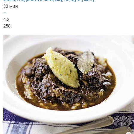
30 мин
–
4.2
258