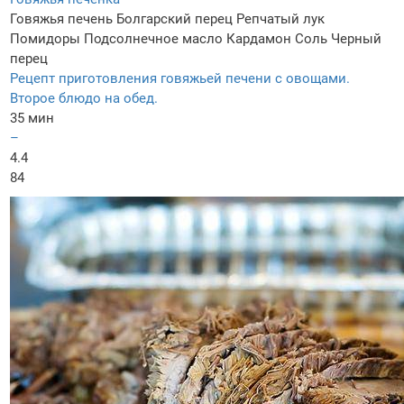
Говяжья печень
Болгарский перец
Репчатый лук
Помидоры
Подсолнечное масло
Кардамон
Соль
Черный
перец
Рецепт приготовления говяжьей печени с овощами.
Второе блюдо на обед.
35 мин
–
4.4
84