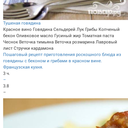
Тушеная говядина
Красное вино
Говядина
Сельдерей
Лук
Грибы
Копченый
бекон
Оливковое масло
Гусиный жир
Томатная паста
Чеснок
Веточка тимьяна
Веточка розмарина
Лавровый
лист
Стручки кардамона
Пошаговый рецепт приготовления роскошного блюда из
говядины с беконом и грибами в красном вине.
Французская кухня.
3 ч.
–
3.8
–