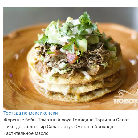
–
Тостада по-мексикански
Жареные бобы
Томатный соус
Говядина
Тортилья
Салат
Пико де галло
Сыр
Салат-латук
Сметана
Авокадо
Растительное масло