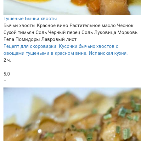
Тушеные Бычьи хвосты
Бычьи хвосты
Красное вино
Растительное масло
Чеснок
Сухой тимьян
Соль
Черный перец
Соль
Луковица
Морковь
Репа
Помидоры
Лавровый лист
Рецепт для скороварки. Кусочки бычьих хвостов с
овощами тушеными в красном вине. Испанская кухня.
2 ч.
–
5.0
–