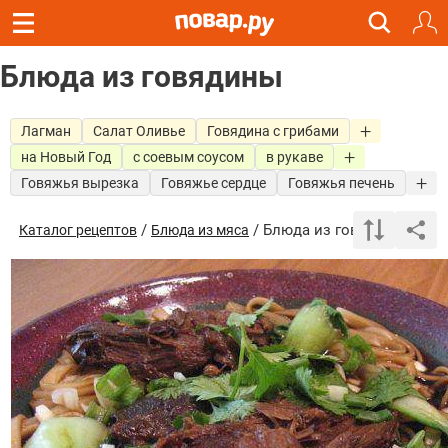
Блюда из говядины
Лагман
Салат Оливье
Говядина с грибами
на Новый Год
с соевым соусом
в рукаве
Говяжья вырезка
Говяжье сердце
Говяжья печень
/
/ Блюда из говядины
Каталог рецептов
Блюда из мяса