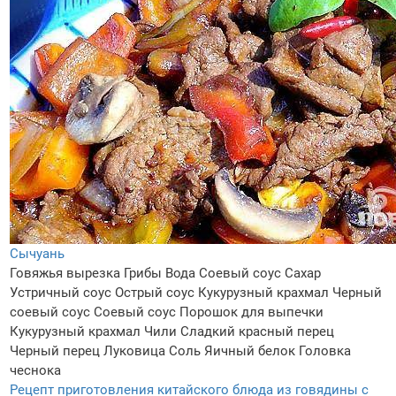
Сычуань
Говяжья вырезка
Грибы
Вода
Соевый соус
Сахар
Устричный соус
Острый соус
Кукурузный крахмал
Черный
соевый соус
Соевый соус
Порошок для выпечки
Кукурузный крахмал
Чили
Сладкий красный перец
Черный перец
Луковица
Соль
Яичный белок
Головка
чеснока
Рецепт приготовления китайского блюда из говядины с