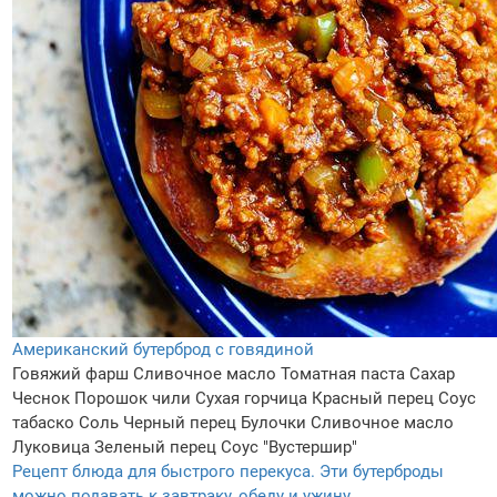
Американский бутерброд с говядиной
Говяжий фарш
Сливочное масло
Томатная паста
Сахар
Чеснок
Порошок чили
Сухая горчица
Красный перец
Соус
табаско
Соль
Черный перец
Булочки
Сливочное масло
Луковица
Зеленый перец
Соус "Вустершир"
Рецепт блюда для быстрого перекуса. Эти бутерброды
можно подавать к завтраку, обеду и ужину.