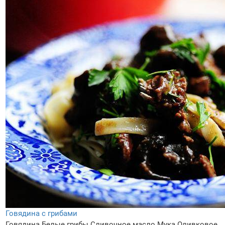
Говядина с грибами
Говядина
Белые грибы
Сливочное масло
Мука
Оливковое