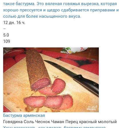
такое бастурма. Это вяленая говяжья вырезка, которая
хорошо прессуется и щедро сдабривается приправами и
солью для более насыщенного вкуса.
12 дн. 16 ч.
–
5.0
109
Бастурма армянская
Говядина
Соль
Чеснок
Чаман
Перец красный молотый
Хочу рассказать, как сделать бастурму армянскую.