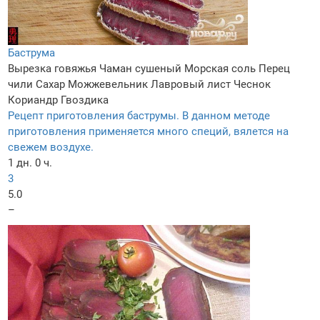
Баструма
Вырезка говяжья
Чаман сушеный
Морская соль
Перец
чили
Сахар
Можжевельник
Лавровый лист
Чеснок
Кориандр
Гвоздика
Рецепт приготовления баструмы. В данном методе
приготовления применяется много специй, вялется на
свежем воздухе.
1 дн. 0 ч.
3
5.0
–