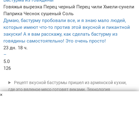
Говяжья вырезка
Перец черный
Перец чили
Хмели-сунели
Паприка
Чеснок сушеный
Соль
Думаю, бастурму пробовали все, и я знаю мало людей,
которые имеют что-то против этой вкусной и пикантной
закуски! А я вам расскажу, как сделать бастурму из
говядины самостоятельно! Это очень просто!
23 дн. 18 ч.
–
5.0
126
Рецепт вкусной бастурмы пришел из армянской кухни,
где это вяленое мясо готовят веками. Технология
×
позволяет завялить говядину так, что она хранится
месяцами без холодильника, сохраняя насыщенный вкус и
аромат.
Пользовательское соглашение
Политика конфиденциальности