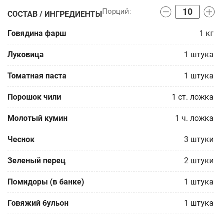
СОСТАВ / ИНГРЕДИЕНТЫ
Говядина фарш
1
кг
Луковица
1
штука
Томатная паста
1
штука
Порошок чили
1
ст. ложка
Молотый кумин
1
ч. ложка
Чеснок
3
штуки
Зеленый перец
2
штуки
Помидоры (в банке)
1
штука
Говяжий бульон
1
штука