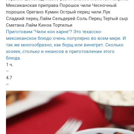
Мексиканская приправа
Порошок чили
Чесночный
порошок
Орегано
Кумин
Острый перец чили
Лук
Сладкий перец
Лайм
Сельдерей
Соль
Перец
Тертый сыр
Сметана
Лайм
Кинза
Тортильи
Приготовим "Чили кон карне"? Это техасско-
мексиканское блюдо очень популярно во всем мире. И
так же многообразно, как борщ или винегрет. Сколько
хозяек, столько и нюансов в приготовлении этого
блюда.
1 ч.
–
4.7
–