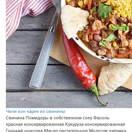
Чили кон карне из свинины
Свинина
Помидоры в собственном соку
Фасоль
красная консервированная
Кукуруза консервированная
Горький шоколад
Масло растительное
Молотая паприка