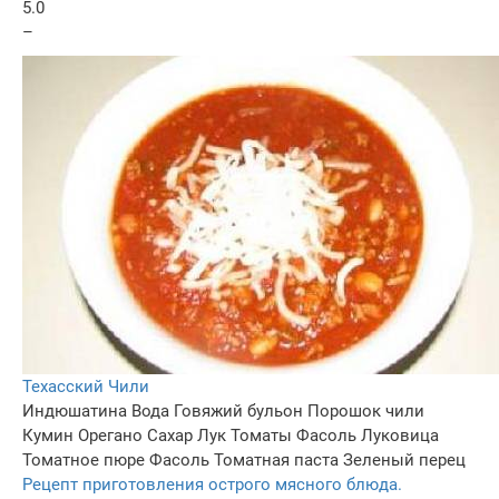
5.0
–
Техасский Чили
Индюшатина
Вода
Говяжий бульон
Порошок чили
Кумин
Орегано
Сахар
Лук
Томаты
Фасоль
Луковица
Томатное пюре
Фасоль
Томатная паста
Зеленый перец
Рецепт приготовления острого мясного блюда.