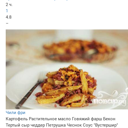
2 ч.
1
4.8
–
Чили фри
Картофель
Растительное масло
Говяжий фарш
Бекон
Тертый сыр чеддер
Петрушка
Чеснок
Соус "Вустершир"