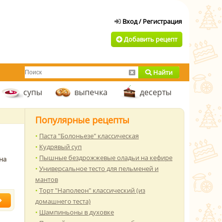
Добавить рецепт
Найти
супы
выпечка
десерты
Популярные рецепты
Паста "Болоньезе" классическая
Кудрявый суп
Пышные бездрожжевые оладьи на кефире
на
Универсальное тесто для пельменей и
мантов
Торт "Наполеон" классический (из
домашнего теста)
Шампиньоны в духовке