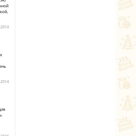
сно
чной
кой,
.2014
ях
чень
.2014
для
ы.