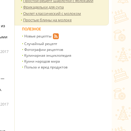
Простой рецепт шарлотки с яблоками
Фрикадельки для супа
Омлет классический с молоком
Простые блины на молоке
 из
ПОЛЕЗНОЕ
Новые рецепты
рыми
Случайный рецепт
Фотографии рецептов
.2017
Кулинарная энциклопедия
Кухни народов мира
Польза и вред продуктов
е —
.
.2017