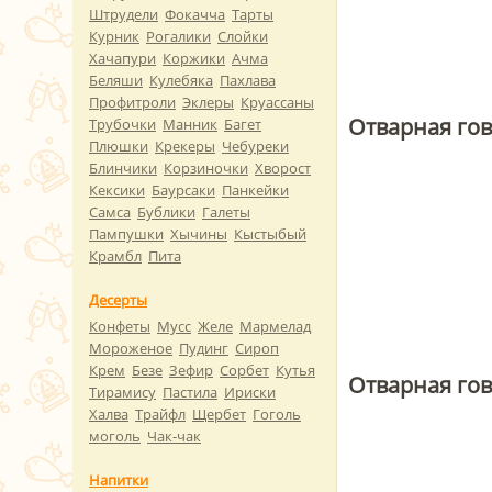
Штрудели
Фокачча
Тарты
Курник
Рогалики
Слойки
Хачапури
Коржики
Ачма
Беляши
Кулебяка
Пахлава
Профитроли
Эклеры
Круассаны
Отварная го
Трубочки
Манник
Багет
Плюшки
Крекеры
Чебуреки
Блинчики
Корзиночки
Хворост
Кексики
Баурсаки
Панкейки
Самса
Бублики
Галеты
Пампушки
Хычины
Кыстыбый
Крамбл
Пита
Десерты
Конфеты
Мусс
Желе
Мармелад
Мороженое
Пудинг
Сироп
Крем
Безе
Зефир
Сорбет
Кутья
Отварная го
Тирамису
Пастила
Ириски
Халва
Трайфл
Щербет
Гоголь
моголь
Чак-чак
Напитки