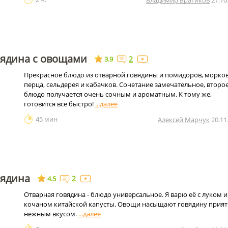
Владимир Братиков
27.10
вядина с овощами
2
3.9
Прекрасное блюдо из отварной говядины и помидоров, морков
перца, сельдерея и кабачков. Сочетание замечательное, второ
блюдо получается очень сочным и ароматным. К тому же,
готовится все быстро!
45 мин
Алексей Марчук
20.11
вядина
2
4.5
Отварная говядина - блюдо универсальное. Я варю её с луком и
кочаном китайской капусты. Овощи насыщают говядину прия
нежным вкусом.