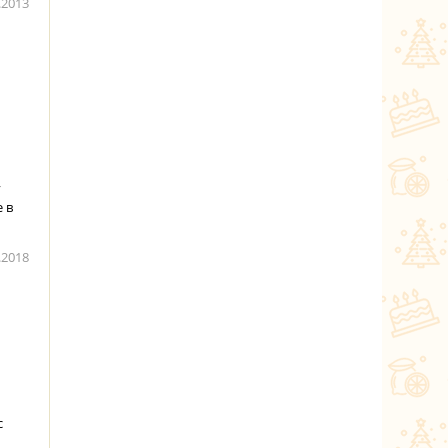
.2013
у
 в
.2018
с