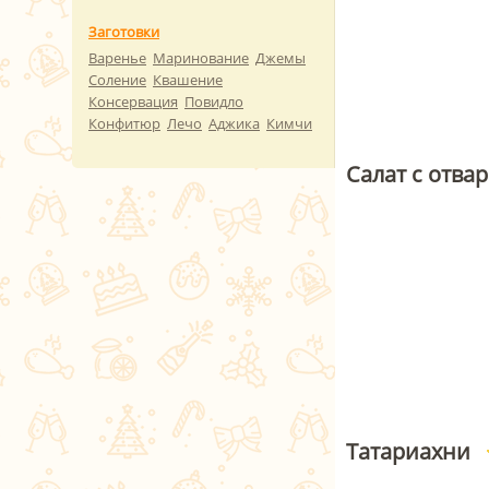
Заготовки
Варенье
Маринование
Джемы
Соление
Квашение
Консервация
Повидло
Конфитюр
Лечо
Аджика
Кимчи
Салат с отва
Татариахни