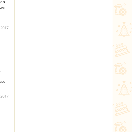
ов,
ным
.2017
.
все
.2017