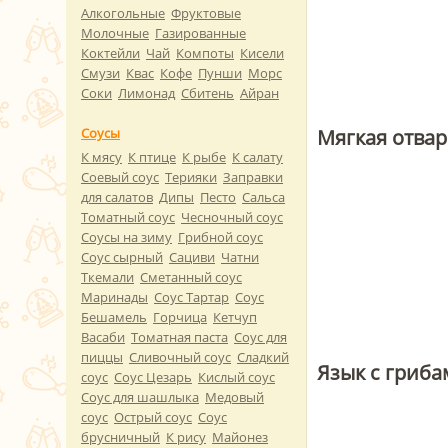
Алкогольные
Фруктовые
Молочные
Газированные
Коктейли
Чай
Компоты
Кисели
Смузи
Квас
Кофе
Пунши
Морс
Соки
Лимонад
Сбитень
Айран
Мягкая отвар
Соусы
К мясу
К птице
К рыбе
К салату
Соевый соус
Терияки
Заправки
для салатов
Дипы
Песто
Сальса
Томатный соус
Чесночный соус
Соусы на зиму
Грибной соус
Соус сырный
Сациви
Чатни
Ткемали
Сметанный соус
Маринады
Соус Тартар
Соус
Бешамель
Горчица
Кетчуп
Васаби
Томатная паста
Соус для
пиццы
Сливочный соус
Сладкий
Язык с гриб
соус
Соус Цезарь
Кислый соус
Соус для шашлыка
Медовый
соус
Острый соус
Соус
брусничный
К рису
Майонез