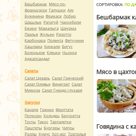
Бешбармак
Мясо по-
СОРТИРОВКА:
ПО ДА
французски
Галушки
Азу
Бешбармак к
Буженина
Фрикасе
Лобио
Шашлык
Рататуй
Чахохбили
Ежики
Мамалыга
Шаурма
Паэлья
Жульен
Ризотто
Карбонара
Полента
Фетучини
Хашлама
Хинкали
Бигус
Болоньезе
Клецки
Ньокки
Аджапсандал
Мясо в цахто
Салаты
Салат Цезарь
Салат Греческий
Салат Оливье
Винегрет
Салат
Мимоза
Салат Гнездо глухаря
Закуски
Канапе
Гренки
Фриттата
Попкорн
Холодец
Брускетта
Тосты
Такос
Тарталетки
Говядина с 
Паштеты
Бургеры
Чипсы
Роллы
Хумус
Хот-дог
Тортилья