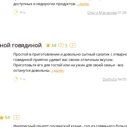
доступных и недорогих продуктов.
4 ч.
Ольга Макарова
01.09
рной говядиной
1
3.8
Простой в приготовлении и довольно сытный салатик с отварн
говядиной приятно удивит вас своим отличным вкусом.
Приготовьте его для гостей или на ужин для своей семьи - все
останутся довольны.
1 ч.
Dashuta
04.05
5.0
Интересный рецепт грузинской кухни - суп из говяжьего бульо