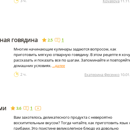
3 ч.
Kovaliova
11.11
ная говядина
1
2.5
Многие начинающие кулинары задаются вопросом, как
приготовить мягкую отварную говядину. В этом рецепте я хоч
рассказать и показать все по шагам. Запоминайте и повторяйте
домашних условиях.
2 ч.
Екатерина Фесенко
10.01
ами
1
3.6
Вам захотелось деликатесного продукта с невероятно
восхитительным вкусом? Тогда читайте, как приготовить язык 
грибами. Это поистине великолепное блюдо из довольно