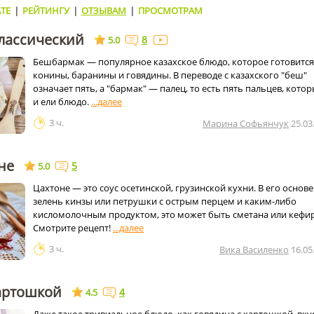
ТЕ
|
РЕЙТИНГУ
|
ОТЗЫВАМ
|
ПРОСМОТРАМ
лассический
8
5.0
Бешбармак — популярное казахское блюдо, которое готовится
конины, баранины и говядины. В переводе с казахского "беш"
означает пять, а "бармак" — палец, то есть пять пальцев, кото
и ели блюдо.
3 ч.
Марина Софьянчук
25.03
не
5
5.0
Цахтоне — это соус осетинской, грузинской кухни. В его основ
зелень кинзы или петрушки с острым перцем и каким-либо
кисломолочным продуктом, это может быть сметана или кефир
Смотрите рецепт!
3 ч.
Вика Василенко
16.05
картошкой
4
4.5