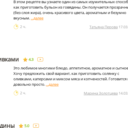
В этом рецепте вы узнаете один из самых изумительных способ
как приготовить бульон из говядины. Он получается прозрач
(без слоя жира), очень красивого цвета, ароматным и безумно
вкусным.
2 ч.
Татьяна Перова
17.03
ливками
4.3
Это любимое многими блюдо, аппетитное, ароматное и сытное
Хочу предложить свой вариант, как приготовить солянку с
оливками, каперсами и миксом мяса и копченостей. Готовится 
довольно просто.
2 ч.
Марина Золотцева
14.03
ядины
5.0