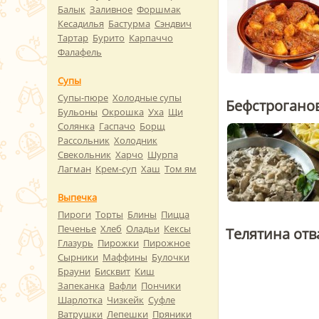
Балык
Заливное
Форшмак
Кесадилья
Бастурма
Сэндвич
Тартар
Бурито
Карпаччо
Фалафель
Супы
Супы-пюре
Холодные супы
Бефстроганов
Бульоны
Окрошка
Уха
Щи
Солянка
Гаспачо
Борщ
Рассольник
Холодник
Свекольник
Харчо
Шурпа
Лагман
Крем-суп
Хаш
Том ям
Выпечка
Пироги
Торты
Блины
Пицца
Печенье
Хлеб
Оладьи
Кексы
Телятина отв
Глазурь
Пирожки
Пирожное
Сырники
Маффины
Булочки
Брауни
Бисквит
Киш
Запеканка
Вафли
Пончики
Шарлотка
Чизкейк
Суфле
Ватрушки
Лепешки
Пряники