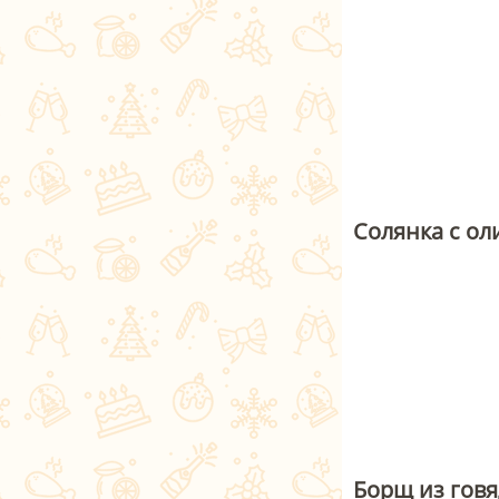
Солянка с о
Борщ из гов