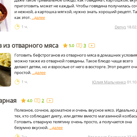
Даже такое тривиальное блюдо, как говядина с картошкой, вку
приготовить может не каждый. Чтобы говядина получилась со
и нежной, а картошка мягкой, нужно знать хороший рецепт. Та
как этот.
1 ч.
Denys
18.02
 из отварного мяса
3
5.0
Готовить бефстроганов из отварного мяса в домашних услови
можно также из отварной говядины. Такое блюдо чаще всего
делают детям, но и взрослые от него в восторге. Этот рецепт о
простой.
1 ч.
Юлия Мальченко
01.10
арная
2
4.0
Полезное, сочное, ароматное и очень вкусное мясо. Идеально 
тех, кто соблюдает диету, или детям вместо магазинной колбас
Готовить отварную телятину очень просто, а получается она
безумно вкусной.
2 ч.