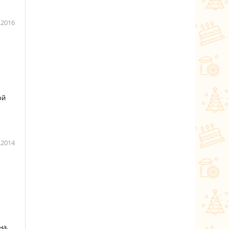
.2016
ой
.2014
на,