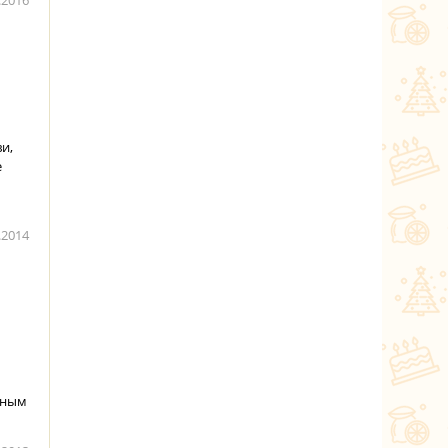
.2016
и,
е
.2014
тным