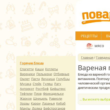
РЕЦЕПТЫ
В
мясо
Главная
/
Говядин
Горячие блюда
Вареная 
Спагетти
Каши
Котлеты
Вареники
Пельмени
Отбивные
Блюда из вареной го
Омлет
Паста
Яичница
Голубцы
витаминов. Поэтому 
человеческий орган
Мусака
Стейк
Гуляш
Рагу
диетическим продук
Антрекот
Ростбиф
Бифштекс
Тефтели
Плов
Фрикадельки
Жаркое
Шницель
Равиоли
... Вы можете выбр
Зразы
Карри
Лазанья
Кебаб
Манты
Долма
Бефстроганов