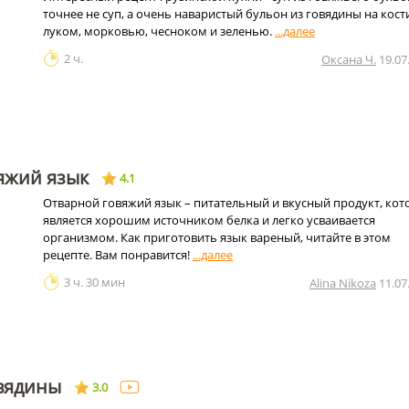
точнее не суп, а очень наваристый бульон из говядины на кости
луком, морковью, чесноком и зеленью.
2 ч.
Оксана Ч.
19.07
яжий язык
4.1
Отварной говяжий язык – питательный и вкусный продукт, ко
является хорошим источником белка и легко усваивается
организмом. Как приготовить язык вареный, читайте в этом
рецепте. Вам понравится!
3 ч. 30 мин
Alina Nikoza
11.07
овядины
3.0