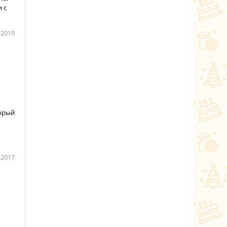
 с
.2019
торый
.2017