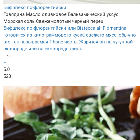
Бифштекс по-флорентийски
Говядина
Масло оливковое
Бальзамический уксус
Морская соль
Свежемолотый черный перец
Бифштекс по-флорентийски или Bistecca all Fiornentina
готовится из килограммового куска свежего мяса, обычно
это так называемая T-bone часть. Жарится он на чугунной
сковороде или на сковороде-гриль.
1 ч.
–
5.0
523