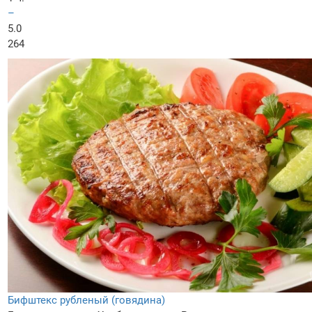
–
5.0
264
Бифштекс рубленый (говядина)