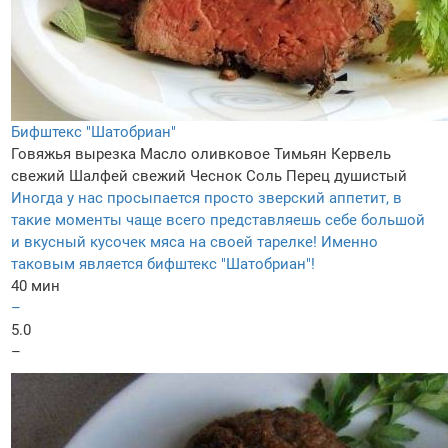
Бифштекс "Шатобриан"
Говяжья вырезка
Масло оливковое
Тимьян
Кервель
свежий
Шалфей свежий
Чеснок
Соль
Перец душистый
Иногда у нас просыпается просто зверский аппетит, в
такие моменты чаще всего представляешь себе большой
и вкусный кусочек мяса на своей тарелке! Именно
таковым является бифштекс "Шатобриан"!
40 мин
–
5.0
–