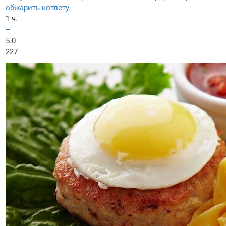
обжарить котлету.
1 ч.
–
5.0
227