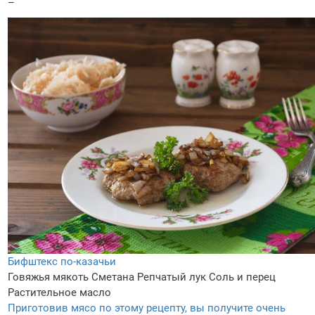
–
Бифштекс по-казачьи
Говяжья мякоть
Сметана
Репчатый лук
Соль и перец
Растительное масло
Приготовив мясо по этому рецепту, вы получите очень