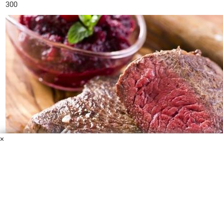
300
×
Кровавый бифштекс