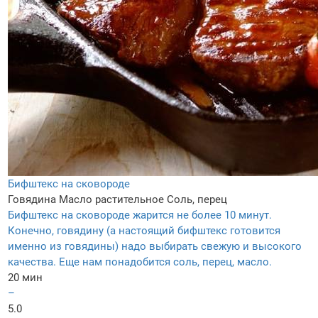
Бифштекс на сковороде
Говядина
Масло растительное
Соль, перец
Бифштекс на сковороде жарится не более 10 минут.
Конечно, говядину (а настоящий бифштекс готовится
именно из говядины) надо выбирать свежую и высокого
качества. Еще нам понадобится соль, перец, масло.
20 мин
–
5.0