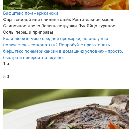
Бифштекс по-американски
Фарш свиной или свинина стейк
Растительное масло
Сливочное масло
Зелень петрушки
Лук
Яйцо куриное
Соль, перец и приправы
Если любите мясо средней прожарки, но оно у вас
получается жестковатым? Попробуйте приготовить
бифштекс по-американски в домашних условиях - просто,
быстро и невероятно вкусно.
1 ч.
–
5.0
–