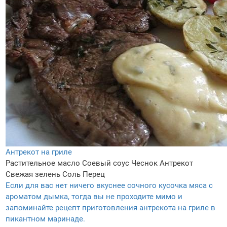
Антрекот на гриле
Растительное масло
Соевый соус
Чеснок
Антрекот
Свежая зелень
Соль
Перец
Если для вас нет ничего вкуснее сочного кусочка мяса с
ароматом дымка, тогда вы не проходите мимо и
запоминайте рецепт приготовления антрекота на гриле в
пикантном маринаде.