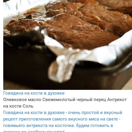
Говядина на кости в духовке
Оливковое масло
Свежемолотый черный перец
Антрекот
на кости
Соль
Говядина на кости в духовке - очень простой и вкусный
рецепт приготовления самого вкусного мяса на свете -
говяжьего антрекота на косточке. Будем готовить в