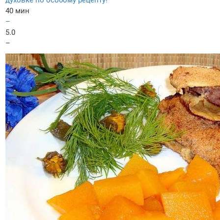
духовке по особому рецепту!
40 мин
–
5.0
–