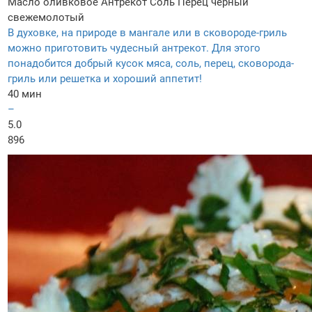
Масло оливковое
Антрекот
Соль
Перец черный
свежемолотый
В духовке, на природе в мангале или в сковороде-гриль
можно приготовить чудесный антрекот. Для этого
понадобится добрый кусок мяса, соль, перец, сковорода-
гриль или решетка и хороший аппетит!
40 мин
–
5.0
896