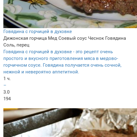
Говядина с горчицей в духовке
Дижонская горчица
Мед
Соевый соус
Чеснок
Говядина
Соль, перец
Говядина с горчицей в духовке - это рецепт очень
простого и вкусного приготовления мяса в медово-
горчичном соусе. Говядина получается очень сочной,
нежной и невероятно аппетитной.
1 ч.
–
3.0
194