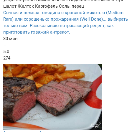
шалот
Желток
Картофель
Соль, перец
Сочная и нежная говядина с кровяной мякотью (Medium
Rare) или хорошенько прожаренная (Well Done)... выбирать
только вам. Рассказываю потрясающий рецепт, как
приготовить говяжий антрекот.
30 мин
–
5.0
274