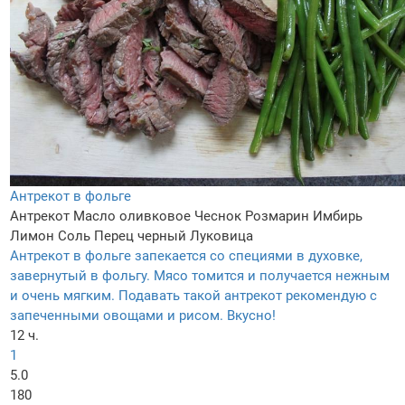
Антрекот в фольге
Антрекот
Масло оливковое
Чеснок
Розмарин
Имбирь
Лимон
Соль
Перец черный
Луковица
Антрекот в фольге запекается со специями в духовке,
завернутый в фольгу. Мясо томится и получается нежным
и очень мягким. Подавать такой антрекот рекомендую с
запеченными овощами и рисом. Вкусно!
12 ч.
1
5.0
180