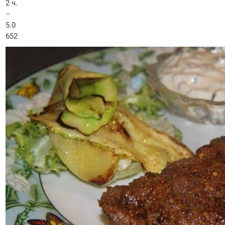
2 ч.
–
5.0
652