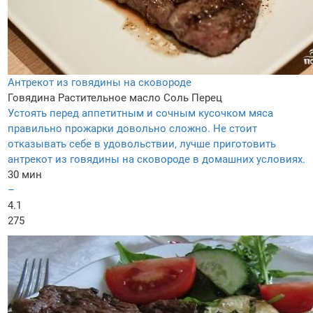
Антрекот из говядины на сковороде
Говядина
Растительное масло
Соль
Перец
Устоять перед аппетитным и сочным кусочком мяса
правильно прожарки довольно сложно. Не стоит
отказывать себе в удовольствии, лучше приготовить
антрекот из говядины на сковороде в домашних условиях.
30 мин
–
4.1
275