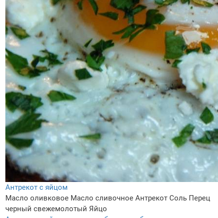
Антрекот с яйцом
Масло оливковое
Масло сливочное
Антрекот
Соль
Перец
черный свежемолотый
Яйцо