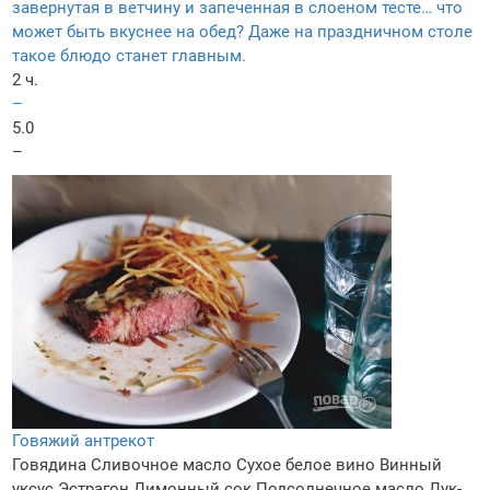
завернутая в ветчину и запеченная в слоеном тесте… что
может быть вкуснее на обед? Даже на праздничном столе
такое блюдо станет главным.
2 ч.
–
5.0
–
Говяжий антрекот
Говядина
Сливочное масло
Сухое белое вино
Винный
уксус
Эстрагон
Лимонный сок
Подсолнечное масло
Лук-