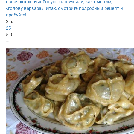
означают «начинённую голову» или, как омоним,
«голову варвара». Итак, смотрите подробный рецепт и
пробуйте!
2 ч.
25
5.0
–