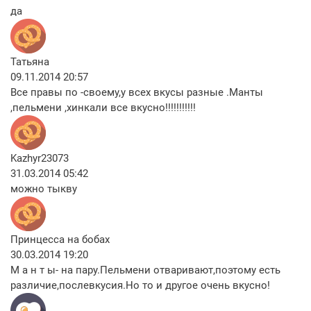
да
Татьяна
09.11.2014 20:57
Все правы по -своему,у всех вкусы разные .Манты
,пельмени ,хинкали все вкусно!!!!!!!!!!!
Kazhyr23073
31.03.2014 05:42
можно тыкву
Принцесса на бобах
30.03.2014 19:20
М а н т ы- на пару.Пельмени отваривают,поэтому есть
различие,послевкусия.Но то и другое очень вкусно!