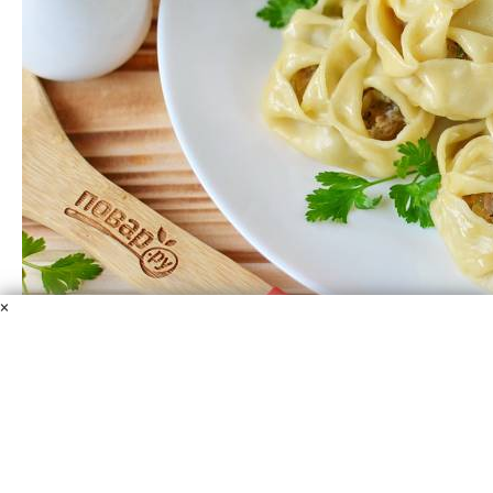
×
Манты с говядиной
Мука
Говядина
Лук репчатый
Вода
Сливочное масло
Специи молотые
Соль
Соль
Зелень
Яйцо
Сегодня хочу показать вам, как я делаю красивые
манты с говядиной. Из специй я добавляю перец