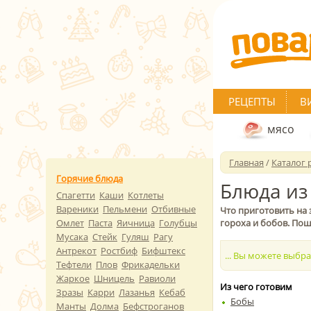
РЕЦЕПТЫ
В
мясо
Главная
/
Каталог 
Горячие блюда
Блюда из
Спагетти
Каши
Котлеты
Вареники
Пельмени
Отбивные
Что приготовить на 
Омлет
Паста
Яичница
Голубцы
гороха и бобов. Пош
Мусака
Стейк
Гуляш
Рагу
Антрекот
Ростбиф
Бифштекс
... Вы можете выбр
Тефтели
Плов
Фрикадельки
Жаркое
Шницель
Равиоли
Из чего готовим
Зразы
Карри
Лазанья
Кебаб
Бобы
Манты
Долма
Бефстроганов