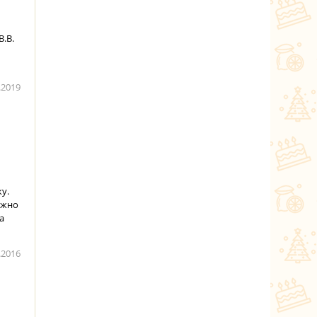
.В.
.2019
у.
ожно
а
.2016