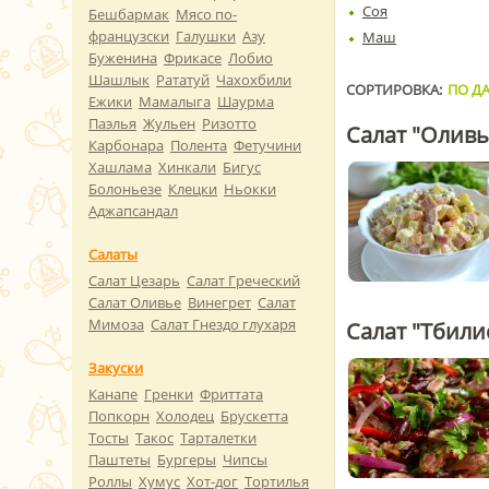
Соя
Бешбармак
Мясо по-
французски
Галушки
Азу
Маш
Буженина
Фрикасе
Лобио
Шашлык
Рататуй
Чахохбили
СОРТИРОВКА:
ПО ДА
Ежики
Мамалыга
Шаурма
Паэлья
Жульен
Ризотто
Салат "Оливь
Карбонара
Полента
Фетучини
Хашлама
Хинкали
Бигус
Болоньезе
Клецки
Ньокки
Аджапсандал
Салаты
Салат Цезарь
Салат Греческий
Салат Оливье
Винегрет
Салат
Мимоза
Салат Гнездо глухаря
Салат "Тбили
Закуски
Канапе
Гренки
Фриттата
Попкорн
Холодец
Брускетта
Тосты
Такос
Тарталетки
Паштеты
Бургеры
Чипсы
Роллы
Хумус
Хот-дог
Тортилья