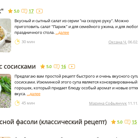
ж"
17
5.0
Вкусный и сытный салат из серии "на скорую руку". Можно
приготовить салат "Париж" и для семейного ужина, и для любо
праздничного стола.
30 мин
Оксана Ч.
06.02
с сосисками
16
5.0
Предлагаю вам простой рецепт быстрого и очень вкусного супа
сосисками. Изюминкой этого супа является консервированный
горошек, который придает блюду особый аромат и новые отте
вкуса.
45 мин
Марина Софьянчук
11.11
сной фасоли (классический рецепт)
15
5.0