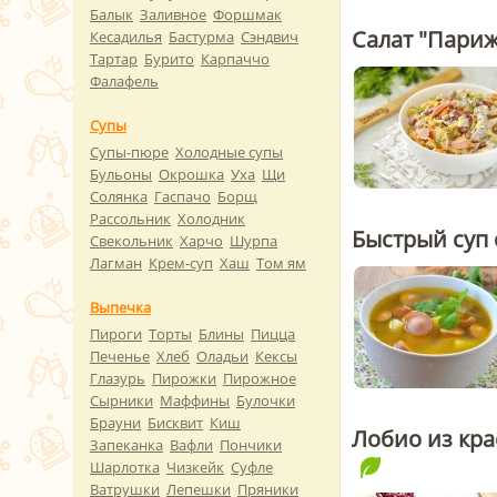
Балык
Заливное
Форшмак
Салат "Пари
Кесадилья
Бастурма
Сэндвич
Тартар
Бурито
Карпаччо
Фалафель
Супы
Супы-пюре
Холодные супы
Бульоны
Окрошка
Уха
Щи
Солянка
Гаспачо
Борщ
Рассольник
Холодник
Быстрый суп 
Свекольник
Харчо
Шурпа
Лагман
Крем-суп
Хаш
Том ям
Выпечка
Пироги
Торты
Блины
Пицца
Печенье
Хлеб
Оладьи
Кексы
Глазурь
Пирожки
Пирожное
Сырники
Маффины
Булочки
Брауни
Бисквит
Киш
Лобио из кра
Запеканка
Вафли
Пончики
Шарлотка
Чизкейк
Суфле
Ватрушки
Лепешки
Пряники