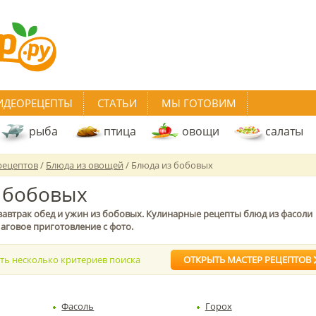
ИДЕОРЕЦЕПТЫ
СТАТЬИ
МЫ ГОТОВИМ
рыба
птица
овощи
салаты
рецептов
/
Блюда из овощей
/ Блюда из бобовых
 бобовых
завтрак обед и ужин из бобовых. Кулинарные рецепты блюд из фасоли
аговое приготовление с фото.
ать несколько критериев поиска
ОТКРЫТЬ МАСТЕР РЕЦЕПТОВ
Фасоль
Горох