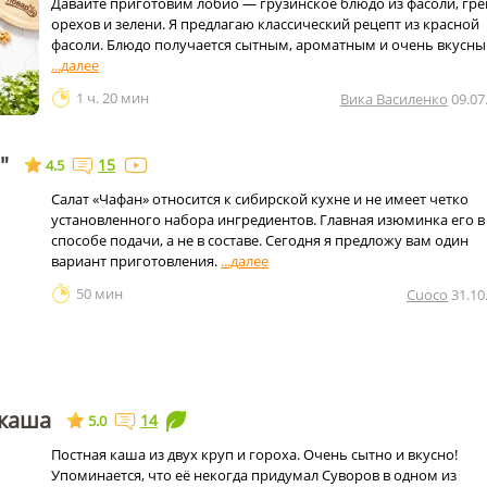
Давайте приготовим лобио — грузинское блюдо из фасоли, гр
орехов и зелени. Я предлагаю классический рецепт из красной
фасоли. Блюдо получается сытным, ароматным и очень вкусны
1 ч. 20 мин
Вика Василенко
09.07
"
15
4.5
Салат «Чафан» относится к сибирской кухне и не имеет четко
установленного набора ингредиентов. Главная изюминка его в
способе подачи, а не в составе. Сегодня я предложу вам один
вариант приготовления.
50 мин
Cuoco
31.10
 каша
14
5.0
Постная каша из двух круп и гороха. Очень сытно и вкусно!
Упоминается, что её некогда придумал Суворов в одном из