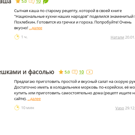
каша
10
5.0
Сытная каша по старому рецепту, которой в своей книге
"Национальные кухни наших народов" поделился знаменитый В
Похлебкин. Готовится из гречки и гороха. Попробуйте! Очень
вкусно!
1 ч.
Натали
20.01
иешками и фасолью
10
5.0
Предлагаю приготовить простой и вкусный салат на скорую рук
Достаточно иметь в холодильнике морковь по-корейски, её м
купить или приготовить самостоятельно дома (рецепт ищите н
сайте).
10 мин
Vaso
29.12