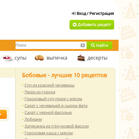
Добавить рецепт
Найти
супы
выпечка
десерты
Бобовые - лучшие 10 рецептов
Суп из красной чечевицы
Пюре из гороха
Гороховый суп-пюре с мясом
Салат с чечевицей и сыром фета
Салат с черной фасолью
Лобиани
Запеканка из стручковой фасоли
Гороховая каша с мясом