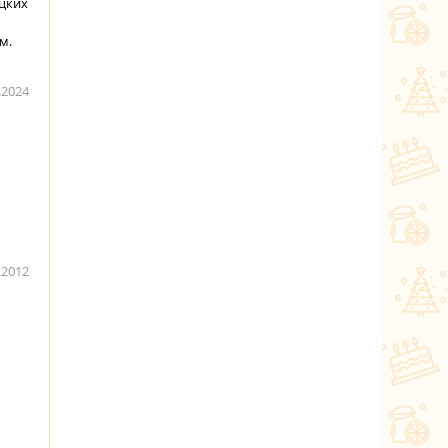
ецких
м.
.2024
.2012