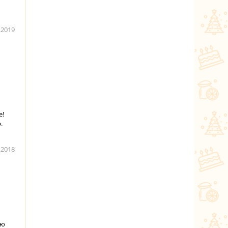
.2019
е!
.
.2018
аю