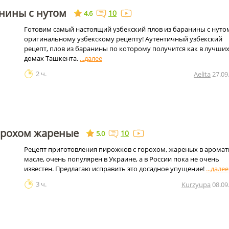
нины с нутом
10
4.6
Готовим самый настоящий узбекский плов из баранины с нуто
оригинальному узбекскому рецепту! Аутентичный узбекский
рецепт, плов из баранины по которому получится как в лучши
домах Ташкента.
2 ч.
Aelita
27.09
орохом жареные
10
5.0
Рецепт приготовления пирожков с горохом, жареных в арома
масле, очень популярен в Украине, а в России пока не очень
известен. Предлагаю исправить это досадное упущение!
3 ч.
Kurzyupa
08.09