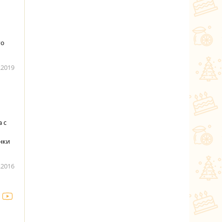
го
.2019
 с
нки
.2016