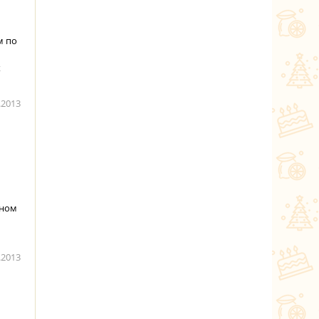
м по
х
.2013
тном
.2013