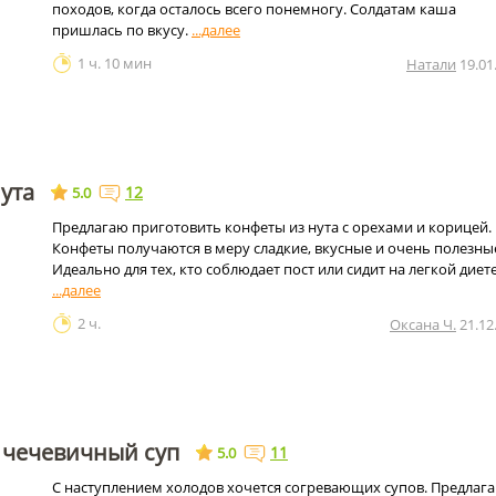
походов, когда осталось всего понемногу. Солдатам каша
пришлась по вкусу.
1 ч. 10 мин
Натали
19.01
ута
12
5.0
Предлагаю приготовить конфеты из нута с орехами и корицей.
Конфеты получаются в меру сладкие, вкусные и очень полезны
Идеально для тех, кто соблюдает пост или сидит на легкой диете
2 ч.
Оксана Ч.
21.12
 чечевичный суп
11
5.0
С наступлением холодов хочется согревающих супов. Предлаг