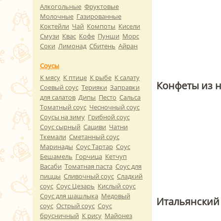
Алкогольные
Фруктовые
Молочные
Газированные
Коктейли
Чай
Компоты
Кисели
Смузи
Квас
Кофе
Пунши
Морс
Соки
Лимонад
Сбитень
Айран
Соусы
К мясу
К птице
К рыбе
К салату
Конфеты из н
Соевый соус
Терияки
Заправки
для салатов
Дипы
Песто
Сальса
Томатный соус
Чесночный соус
Соусы на зиму
Грибной соус
Соус сырный
Сациви
Чатни
Ткемали
Сметанный соус
Маринады
Соус Тартар
Соус
Бешамель
Горчица
Кетчуп
Васаби
Томатная паста
Соус для
пиццы
Сливочный соус
Сладкий
соус
Соус Цезарь
Кислый соус
Соус для шашлыка
Медовый
Итальянский
соус
Острый соус
Соус
брусничный
К рису
Майонез