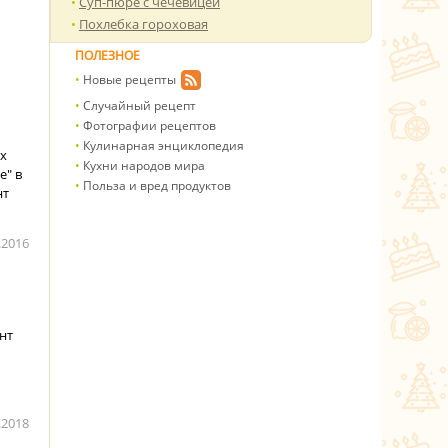
Суп-пюре с чечевицей
Похлебка гороховая
ПОЛЕЗНОЕ
Новые рецепты
Случайный рецепт
Фотографии рецептов
Кулинарная энциклопедия
ых
Кухни народов мира
е" в
Польза и вред продуктов
нт
.2016
нт
.2018