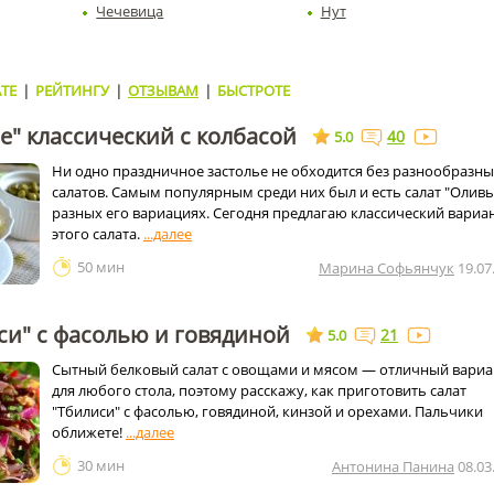
Чечевица
Нут
ТЕ
|
РЕЙТИНГУ
|
ОТЗЫВАМ
|
БЫСТРОТЕ
е" классический с колбасой
40
5.0
Ни одно праздничное застолье не обходится без разнообразн
салатов. Самым популярным среди них был и есть салат "Оливь
разных его вариациях. Сегодня предлагаю классический вариа
этого салата.
50 мин
Марина Софьянчук
19.07
си" с фасолью и говядиной
21
5.0
Сытный белковый салат с овощами и мясом — отличный вариа
для любого стола, поэтому расскажу, как приготовить салат
"Тбилиси" с фасолью, говядиной, кинзой и орехами. Пальчики
оближете!
30 мин
Антонина Панина
08.03