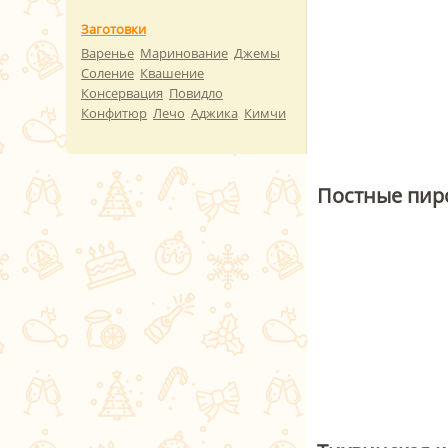
Заготовки
Варенье
Маринование
Джемы
Соление
Квашение
Консервация
Повидло
Конфитюр
Лечо
Аджика
Кимчи
Постные пир