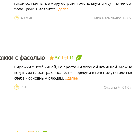
такой солнечный, в меру острый и очень вкусный суп из чече
с овощами. Смотрите!
40 мин
Вика Василенко
18.09
ожки с фасолью
11
5.0
Пирожки с необычной, но простой и вкусной начинкой. Можн
подать их на завтрак, в качестве перекуса в течении дня или вм
хлеба к основным блюдам.
2 ч.
Оксана Ч.
01.07