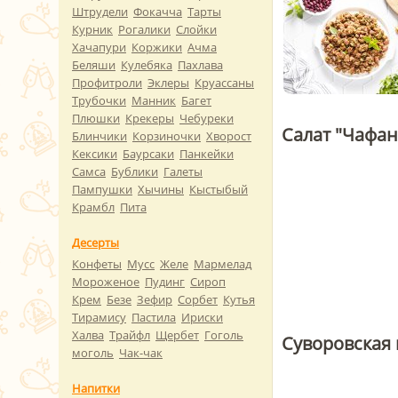
Штрудели
Фокачча
Тарты
Курник
Рогалики
Слойки
Хачапури
Коржики
Ачма
Беляши
Кулебяка
Пахлава
Профитроли
Эклеры
Круассаны
Трубочки
Манник
Багет
Плюшки
Крекеры
Чебуреки
Салат "Чафан
Блинчики
Корзиночки
Хворост
Кексики
Баурсаки
Панкейки
Самса
Бублики
Галеты
Пампушки
Хычины
Кыстыбый
Крамбл
Пита
Десерты
Конфеты
Мусс
Желе
Мармелад
Мороженое
Пудинг
Сироп
Крем
Безе
Зефир
Сорбет
Кутья
Тирамису
Пастила
Ириски
Халва
Трайфл
Щербет
Гоголь
Суворовская
моголь
Чак-чак
Напитки