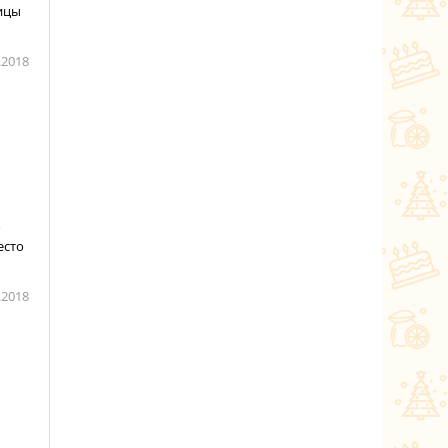
вицы
.2018
о
есто
.2018