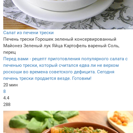
Салат из печени трески
Печень трески
Горошек зеленый консервированный
Майонез
Зеленый лук
Яйца
Картофель вареный
Соль,
перец
Перед вами - рецепт приготовления популярного салата с
печенью трески, который считался едва ли не верхом
роскоши во времена советского дефицита. Сегодня
печень трески продается везде. Готовим!
20 мин
8
4.4
288