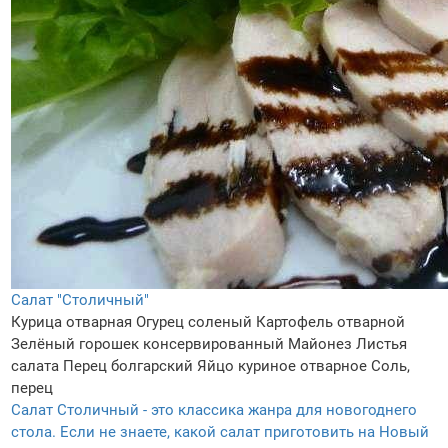
Салат "Столичный"
Курица отварная
Огурец соленый
Картофель отварной
Зелёный горошек консервированный
Майонез
Листья
салата
Перец болгарский
Яйцо куриное отварное
Соль,
перец
Салат Столичный - это классика жанра для новогоднего
стола. Если не знаете, какой салат приготовить на Новый