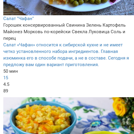
Салат "Чафан"
Горошек консервированный
Свинина
Зелень
Картофель
Майонез
Морковь по-корейски
Свекла
Луковица
Соль и
перец
Салат «Чафан» относится к сибирской кухне и не имеет
четко установленного набора ингредиентов. Главная
изюминка его в способе подачи, а не в составе. Сегодня я
предложу вам один вариант приготовления.
50 мин
15
4.5
89