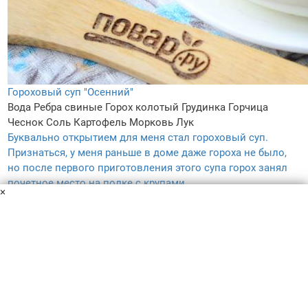
Гороховый суп "Осенний"
Вода
Ребра свиные
Горох колотый
Грудинка
Горчица
Чеснок
Соль
Картофель
Морковь
Лук
Буквально открытием для меня стал гороховый суп.
Признаться, у меня раньше в доме даже гороха не было,
но после первого приготовления этого супа горох занял
почетное место на полке с крупами.
×
3 ч.
5
5.0
189