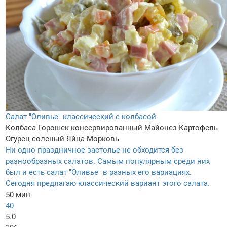
Салат "Оливье" классический с колбасой
Колбаса
Горошек консервированный
Майонез
Картофель
Огурец соленый
Яйца
Морковь
Ни одно праздничное застолье не обходится без
разнообразных салатов. Самым популярным среди них
был и есть салат "Оливье" в разных его вариациях.
Сегодня предлагаю классический вариант этого салата.
50 мин
40
5.0