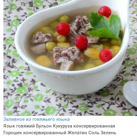
Заливное из говяжьего языка
Язык говяжий
Бульон
Кукуруза консервированная
Горошек консервированный
Желатин
Соль
Зелень