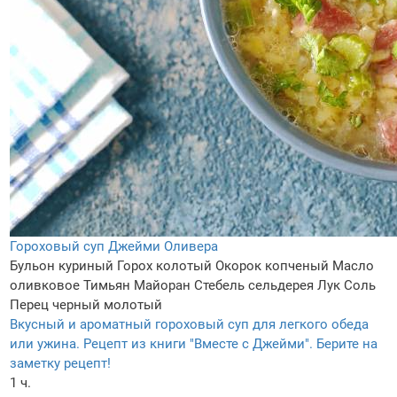
Гороховый суп Джейми Оливера
Бульон куриный
Горох колотый
Окорок копченый
Масло
оливковое
Тимьян
Майоран
Стебель сельдерея
Лук
Соль
Перец черный молотый
Вкусный и ароматный гороховый суп для легкого обеда
или ужина. Рецепт из книги "Вместе с Джейми". Берите на
заметку рецепт!
1 ч.