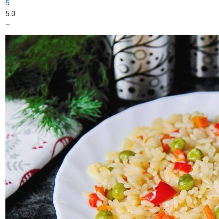
5
5.0
–