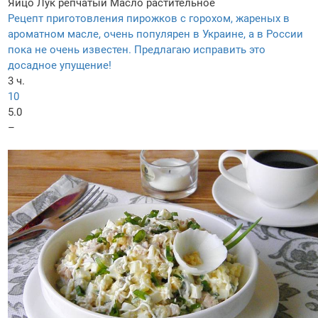
Яйцо
Лук репчатый
Масло растительное
Рецепт приготовления пирожков с горохом, жареных в
ароматном масле, очень популярен в Украине, а в России
пока не очень известен. Предлагаю исправить это
досадное упущение!
3 ч.
10
5.0
–