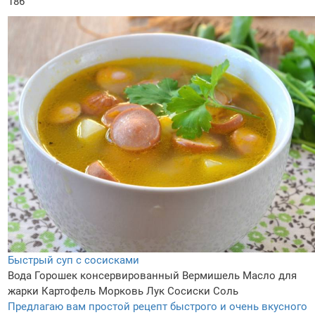
186
Быстрый суп с сосисками
Вода
Горошек консервированный
Вермишель
Масло для
жарки
Картофель
Морковь
Лук
Сосиски
Соль
Предлагаю вам простой рецепт быстрого и очень вкусного