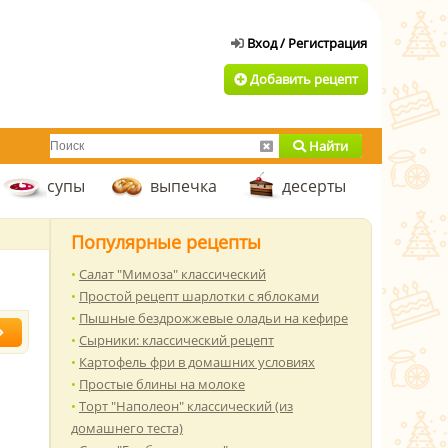
Добавить рецепт
Найти
супы
выпечка
десерты
Популярные рецепты
Салат "Мимоза" классический
Простой рецепт шарлотки с яблоками
Пышные бездрожжевые оладьи на кефире
Сырники: классический рецепт
Картофель фри в домашних условиях
Простые блины на молоке
Торт "Наполеон" классический (из
домашнего теста)