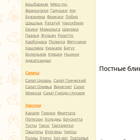
Бешбармак
Мясо по-
французски
Галушки
Азу
Буженина
Фрикасе
Лобио
Шашлык
Рататуй
Чахохбили
Ежики
Мамалыга
Шаурма
Паэлья
Жульен
Ризотто
Карбонара
Полента
Фетучини
Хашлама
Хинкали
Бигус
Болоньезе
Клецки
Ньокки
Аджапсандал
Постные бли
Салаты
Салат Цезарь
Салат Греческий
Салат Оливье
Винегрет
Салат
Мимоза
Салат Гнездо глухаря
Закуски
Канапе
Гренки
Фриттата
Попкорн
Холодец
Брускетта
Тосты
Такос
Тарталетки
Паштеты
Бургеры
Чипсы
Роллы
Хумус
Хот-дог
Тортилья