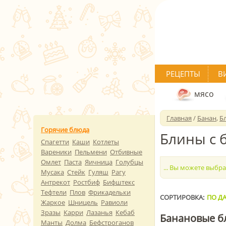
РЕЦЕПТЫ
В
мясо
Главная
/
Банан
,
Б
Горячие блюда
Блины с 
Спагетти
Каши
Котлеты
Вареники
Пельмени
Отбивные
Омлет
Паста
Яичница
Голубцы
... Вы можете выбр
Мусака
Стейк
Гуляш
Рагу
Антрекот
Ростбиф
Бифштекс
Тефтели
Плов
Фрикадельки
СОРТИРОВКА:
ПО ДА
Жаркое
Шницель
Равиоли
Зразы
Карри
Лазанья
Кебаб
Банановые б
Манты
Долма
Бефстроганов