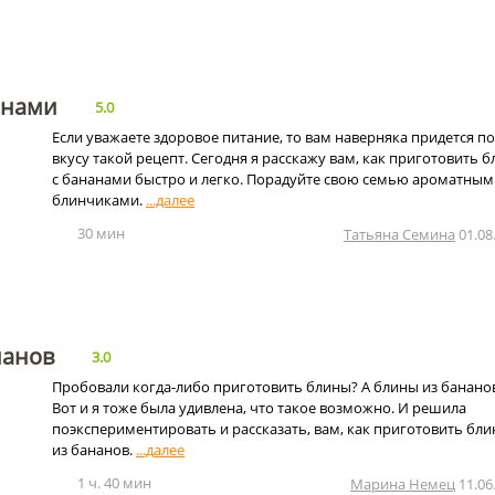
анами
5.0
Если уважаете здоровое питание, то вам наверняка придется по
вкусу такой рецепт. Сегодня я расскажу вам, как приготовить 
с бананами быстро и легко. Порадуйте свою семью ароматным
блинчиками.
30 мин
Татьяна Семина
01.08
нанов
3.0
Пробовали когда-либо приготовить блины? А блины из банано
Вот и я тоже была удивлена, что такое возможно. И решила
поэкспериментировать и рассказать, вам, как приготовить бл
из бананов.
1 ч. 40 мин
Марина Немец
11.06