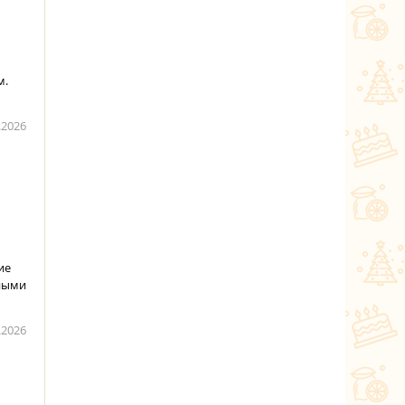
м.
.2026
ие
тными
.2026