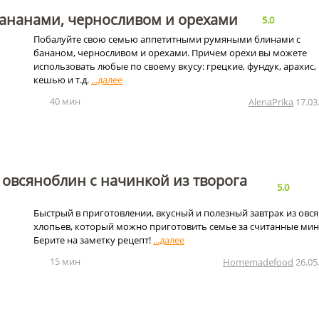
бананами, черносливом и орехами
5.0
Побалуйте свою семью аппетитными румяными блинами с
бананом, черносливом и орехами. Причем орехи вы можете
использовать любые по своему вкусу: грецкие, фундук, арахис,
кешью и т.д.
40 мин
AlenaPrika
17.03
овсяноблин с начинкой из творога
5.0
Быстрый в приготовлении, вкусный и полезный завтрак из овс
хлопьев, который можно приготовить семье за считанные мин
Берите на заметку рецепт!
15 мин
Homemadefood
26.05