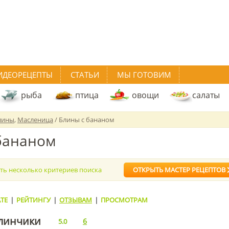
ИДЕОРЕЦЕПТЫ
СТАТЬИ
МЫ ГОТОВИМ
рыба
птица
овощи
салаты
лины
,
Масленица
/ Блины с бананом
бананом
ать несколько критериев поиска
ОТКРЫТЬ МАСТЕР РЕЦЕПТОВ
ТЕ
|
РЕЙТИНГУ
|
ОТЗЫВАМ
|
ПРОСМОТРАМ
линчики
6
5.0