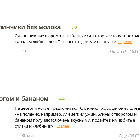
линчики без молока
5.0
Очень нежные и ароматные блинчики, которые станут прекра
началом любого дня. Понравятся детям и взрослым!
1 ч.
Оксана Ч.
16.06
рогом и бананом
4.4
На десерт многие предпочитают блинчики. Хороши они и для 
- на полдник, например, или легкий ужин. Блины с творогом и
бананом получаются очень вкусными, подайте к нм взбитые
сливки и клубничку.
30 мин
Giggs
06.02