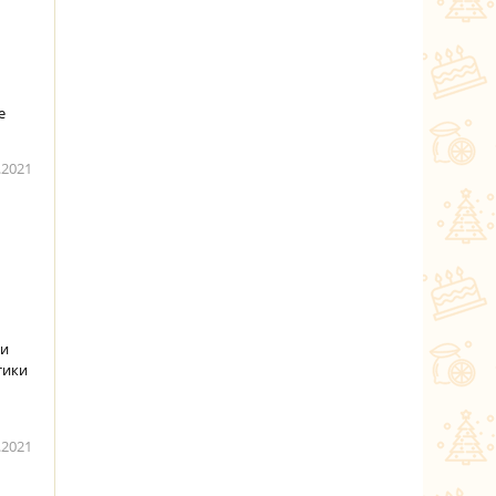
е
.2021
 и
тики
.2021