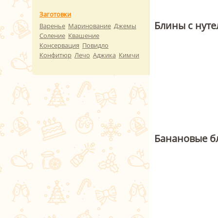
Заготовки
Блины с нут
Варенье
Маринование
Джемы
Соление
Квашение
Консервация
Повидло
Конфитюр
Лечо
Аджика
Кимчи
Банановые б