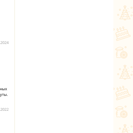
.2024
яных
уты.
.2022