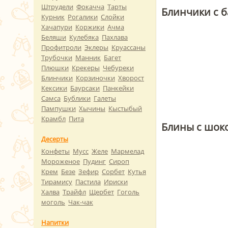
Штрудели
Фокачча
Тарты
Блинчики с 
Курник
Рогалики
Слойки
Хачапури
Коржики
Ачма
Беляши
Кулебяка
Пахлава
Профитроли
Эклеры
Круассаны
Трубочки
Манник
Багет
Плюшки
Крекеры
Чебуреки
Блинчики
Корзиночки
Хворост
Кексики
Баурсаки
Панкейки
Самса
Бублики
Галеты
Пампушки
Хычины
Кыстыбый
Крамбл
Пита
Блины с шок
Десерты
Конфеты
Мусс
Желе
Мармелад
Мороженое
Пудинг
Сироп
Крем
Безе
Зефир
Сорбет
Кутья
Тирамису
Пастила
Ириски
Халва
Трайфл
Щербет
Гоголь
моголь
Чак-чак
Напитки