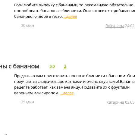
Если любите выпечку с бананами, то рекомендую обязательно
попробовать банановые блинчики. Они готовится с добавлени
бананового пюре в тесто.
30 мин
Roksolana
24.02
ны с бананом
2
5.0
Предлагаю вам приготовить постные блинчики с бананом. Они
получаются сладкими, ароматными и очень вкусными! Банан в
рецепте работает, как замена яйцу. Подавайте их с фруктами,
вареньем или сиропом.
25 мин
Катерина
03.05