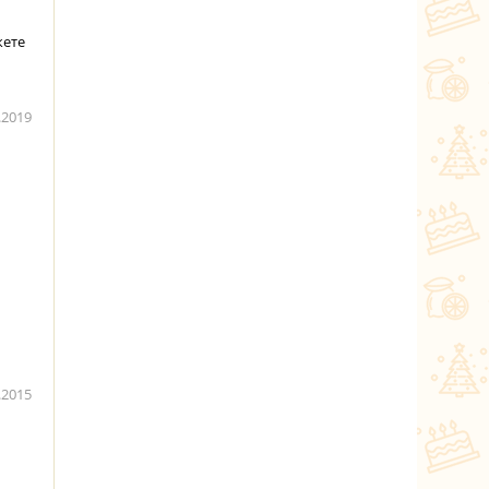
жете
.2019
.2015