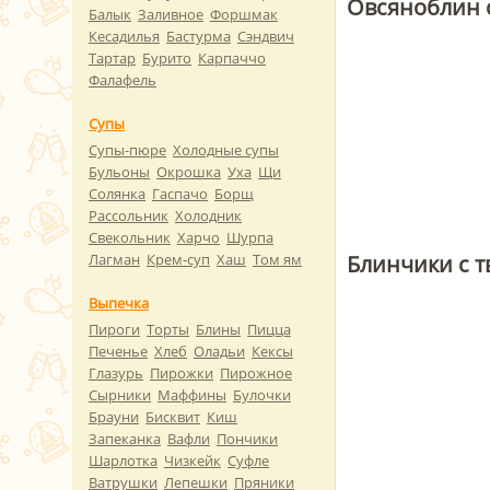
Овсяноблин 
Балык
Заливное
Форшмак
Кесадилья
Бастурма
Сэндвич
Тартар
Бурито
Карпаччо
Фалафель
Супы
Супы-пюре
Холодные супы
Бульоны
Окрошка
Уха
Щи
Солянка
Гаспачо
Борщ
Рассольник
Холодник
Свекольник
Харчо
Шурпа
Блинчики с 
Лагман
Крем-суп
Хаш
Том ям
Выпечка
Пироги
Торты
Блины
Пицца
Печенье
Хлеб
Оладьи
Кексы
Глазурь
Пирожки
Пирожное
Сырники
Маффины
Булочки
Брауни
Бисквит
Киш
Запеканка
Вафли
Пончики
Шарлотка
Чизкейк
Суфле
Ватрушки
Лепешки
Пряники