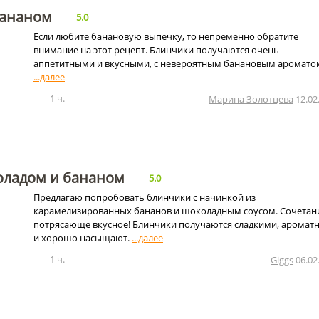
бананом
5.0
Если любите банановую выпечку, то непременно обратите
внимание на этот рецепт. Блинчики получаются очень
аппетитными и вкусными, с невероятным банановым аромато
1 ч.
Марина Золотцева
12.02
оладом и бананом
5.0
Предлагаю попробовать блинчики с начинкой из
карамелизированных бананов и шоколадным соусом. Сочетан
потрясающе вкусное! Блинчики получаются сладкими, арома
и хорошо насыщают.
1 ч.
Giggs
06.02