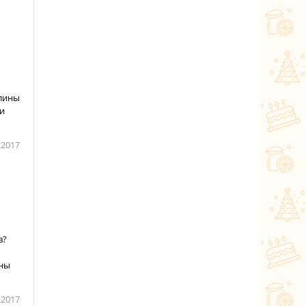
блины
и
.2017
в?
ины
.2017