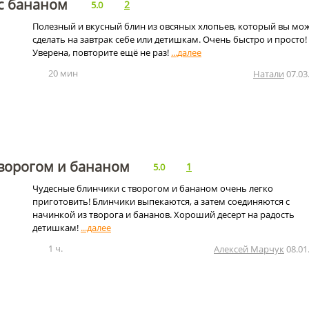
с бананом
2
5.0
Полезный и вкусный блин из овсяных хлопьев, который вы мо
сделать на завтрак себе или детишкам. Очень быстро и просто!
Уверена, повторите ещё не раз!
20 мин
Натали
07.03
творогом и бананом
1
5.0
Чудесные блинчики с творогом и бананом очень легко
приготовить! Блинчики выпекаются, а затем соединяются с
начинкой из творога и бананов. Хороший десерт на радость
детишкам!
1 ч.
Алексей Марчук
08.01