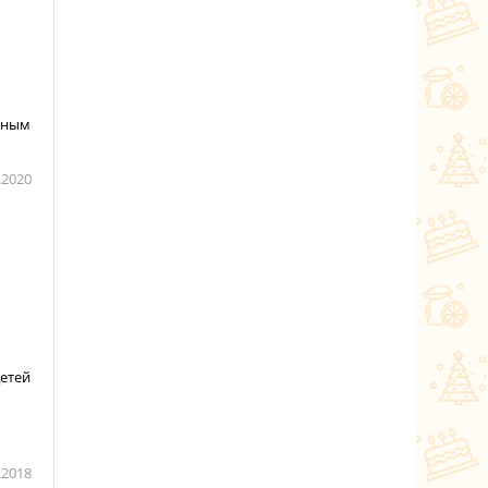
сным
.2020
детей
.2018