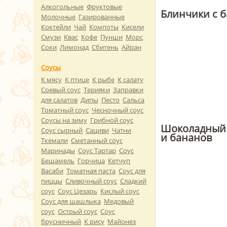
Алкогольные
Фруктовые
Блинчики с 
Молочные
Газированные
Коктейли
Чай
Компоты
Кисели
Смузи
Квас
Кофе
Пунши
Морс
Соки
Лимонад
Сбитень
Айран
Соусы
К мясу
К птице
К рыбе
К салату
Соевый соус
Терияки
Заправки
для салатов
Дипы
Песто
Сальса
Томатный соус
Чесночный соус
Соусы на зиму
Грибной соус
Шоколадный 
Соус сырный
Сациви
Чатни
и бананов
Ткемали
Сметанный соус
Маринады
Соус Тартар
Соус
Бешамель
Горчица
Кетчуп
Васаби
Томатная паста
Соус для
пиццы
Сливочный соус
Сладкий
соус
Соус Цезарь
Кислый соус
Соус для шашлыка
Медовый
соус
Острый соус
Соус
брусничный
К рису
Майонез