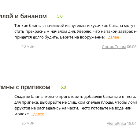
еллой и бананом
5.0
Тонкие блины с начинкой из нутеллы и кусочков банана могут
стать прекрасным началом дня. Уверяю, что на такой завтрак н
придется долго будить. Берите на вооружение!
40 мин
Лорик Трюм
06.06
лины с припеком
5.0
Сладкие блины можно приготовить добавляя бананы и в тесто,
для припека. Выбирайте не слишком спелые плоды, чтобы лом
фруктов не распадались на части. Тесто готовьте на воде или
молоке.
25 мин
AlenaPrika
18.04