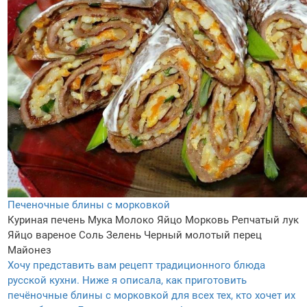
Печеночные блины с морковкой
Куриная печень
Мука
Молоко
Яйцо
Морковь
Репчатый лук
Яйцо вареное
Соль
Зелень
Черный молотый перец
Майонез
Хочу представить вам рецепт традиционного блюда
русской кухни. Ниже я описала, как приготовить
печёночные блины с морковкой для всех тех, кто хочет их