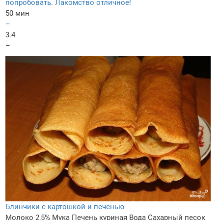
попробовать. Лакомство отличное!
50 мин
–
3.4
–
Блинчики с картошкой и печенью
Молоко 2,5%
Мука
Печень куриная
Вода
Сахарный песок