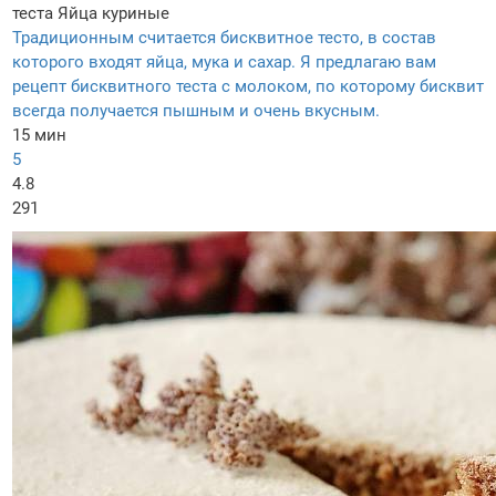
теста
Яйца куриные
Традиционным считается бисквитное тесто, в состав
которого входят яйца, мука и сахар. Я предлагаю вам
рецепт бисквитного теста с молоком, по которому бисквит
всегда получается пышным и очень вкусным.
15 мин
5
4.8
291