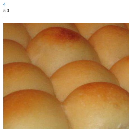
4
5.0
–