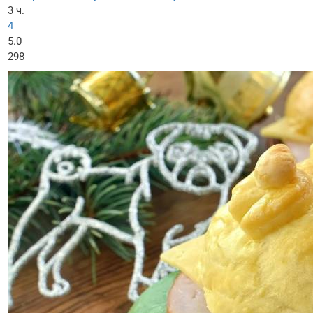
3 ч.
4
5.0
298