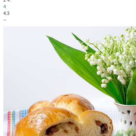
2 ч.
4
4.3
–