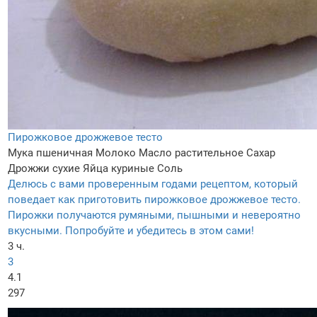
Пирожковое дрожжевое тесто
Мука пшеничная
Молоко
Масло растительное
Сахар
Дрожжи сухие
Яйца куриные
Соль
Делюсь с вами проверенным годами рецептом, который
поведает как приготовить пирожковое дрожжевое тесто.
Пирожки получаются румяными, пышными и невероятно
вкусными. Попробуйте и убедитесь в этом сами!
3 ч.
3
4.1
297