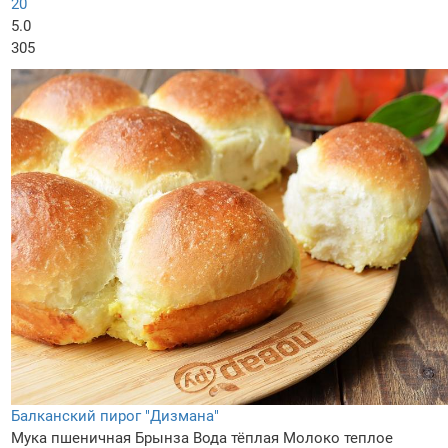
20
5.0
305
Балканский пирог "Дизмана"
Мука пшеничная
Брынза
Вода тёплая
Молоко теплое