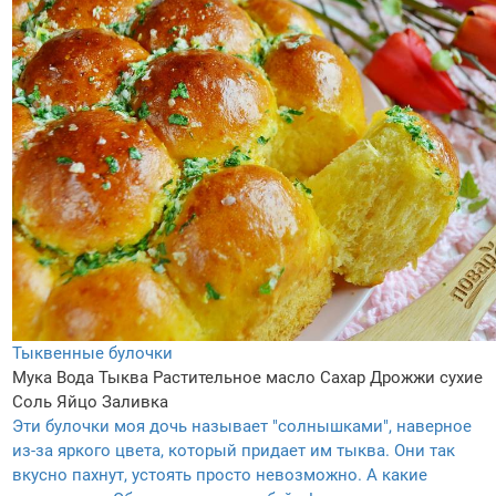
Тыквенные булочки
Мука
Вода
Тыква
Растительное масло
Сахар
Дрожжи сухие
Соль
Яйцо
Заливка
Эти булочки моя дочь называет "солнышками", наверное
из-за яркого цвета, который придает им тыква. Они так
вкусно пахнут, устоять просто невозможно. А какие