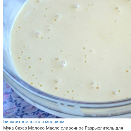
Бисквитное тесто с молоком
Мука
Сахар
Молоко
Масло сливочное
Разрыхлитель для